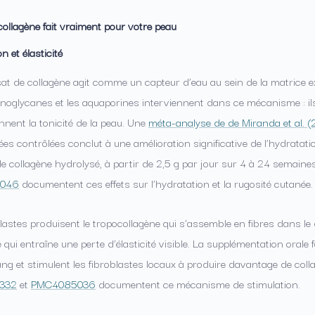
collagène fait vraiment pour votre peau
n et élasticité
at de collagène agit comme un capteur d’eau au sein de la matrice ext
noglycanes et les aquaporines interviennent dans ce mécanisme : ils
nnent la tonicité de la peau. Une
méta-analyse de de Miranda et al. (
s contrôlées conclut à une amélioration significative de l’hydratatio
e collagène hydrolysé, à partir de 2,5 g par jour sur 4 à 24 semaine
046
documentent ces effets sur l’hydratation et la rugosité cutanée.
lastes produisent le tropocollagène qui s’assemble en fibres dans le
ce qui entraîne une perte d’élasticité visible. La supplémentation orale 
ang et stimulent les fibroblastes locaux à produire davantage de col
332
et
PMC4085036
documentent ce mécanisme de stimulation.