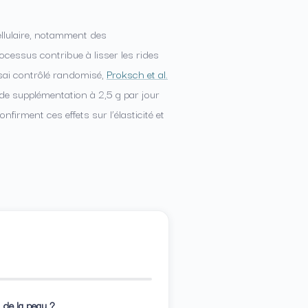
llulaire, notamment des
rocessus contribue à lisser les rides
ssai contrôlé randomisé,
Proksch et al.
de supplémentation à 2,5 g par jour
onfirment ces effets sur l’élasticité et
n de la peau ?