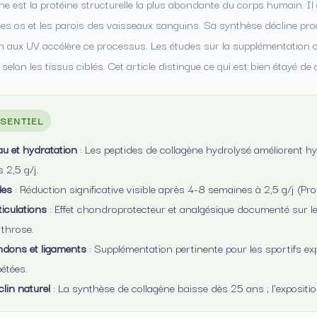
ne est la protéine structurelle la plus abondante du corps humain. Il
 les os et les parois des vaisseaux sanguins. Sa synthèse décline pr
on aux UV accélère ce processus. Les études sur la supplémentation ora
selon les tissus ciblés. Cet article distingue ce qui est bien étayé de c
SSENTIEL
au et hydratation
: Les peptides de collagène hydrolysé améliorent hyd
 2,5 g/j.
des
: Réduction significative visible après 4-8 semaines à 2,5 g/j (Prok
ticulations
: Effet chondroprotecteur et analgésique documenté sur les
rthrose.
ndons et ligaments
: Supplémentation pertinente pour les sportifs e
pétées.
clin naturel
: La synthèse de collagène baisse dès 25 ans ; l'expositi