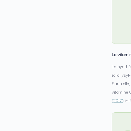
La vitami
La synthès
et la lysy
Sans elle,
vitamine C
(2017)
int