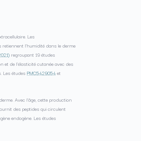
racellulaire. Les
 retiennent l’humidité dans le derme
2021)
regroupant 19 études
n et de l’élasticité cutanée avec des
s. Les études
PMC5429054
et
 derme. Avec l’âge, cette production
fournit des peptides qui circulent
lagène endogène. Les études