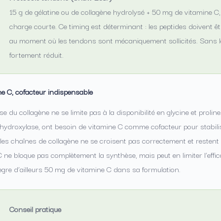
15 g de gélatine ou de collagène hydrolysé + 50 mg de vitamine C,
charge courte. Ce timing est déterminant : les peptides doivent êt
au moment où les tendons sont mécaniquement sollicités. Sans la
fortement réduit.
ne C, cofacteur indispensable
e du collagène ne se limite pas à la disponibilité en glycine et proli
l-hydroxylase, ont besoin de vitamine C comme cofacteur pour stabilise
 les chaînes de collagène ne se croisent pas correctement et restent
 ne bloque pas complètement la synthèse, mais peut en limiter l’effic
ègre d’ailleurs 50 mg de vitamine C dans sa formulation.
Conseil pratique