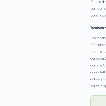
9 mois (
K
par jour, 
sous-jace
Tendons e
Les tendon
l’entraîne
montré qu’
concentrée
comme 6 m
après l’ef
active, pa
solide dis