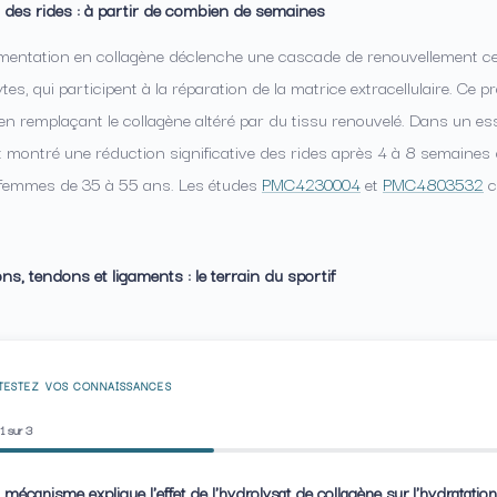
 des rides : à partir de combien de semaines
mentation en collagène déclenche une cascade de renouvellement ce
tes, qui participent à la réparation de la matrice extracellulaire. Ce p
 en remplaçant le collagène altéré par du tissu renouvelé. Dans un e
 montré une réduction significative des rides après 4 à 8 semaines 
femmes de 35 à 55 ans. Les études
PMC4230004
et
PMC4803532
c
ons, tendons et ligaments : le terrain du sportif
 TESTEZ VOS CONNAISSANCES
1
sur 3
l mécanisme explique l'effet de l'hydrolysat de collagène sur l'hydratatio