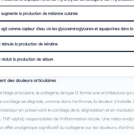
Il augmente la production de mélanine cutanée
l agit comme capteur d'eau via les glycosaminoglycanes et aquaporines dans la m
l stimule la production de kératine
l réduit la production de sébum
nt des douleurs articulaires
rtilage articulaire, le collagène de type II forme une architecture q
 cartilage se dégrade, comme dans l’arthrose, la douleur s’installe.
otecteur en préservant le cartilage de la dégradation et en modulan
6, TNF-alpha) responsables de l’inflammation locale. Une méta-analy
n effet analgésique significatif du collagène sur les douleurs d’arth