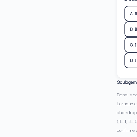
A. 
B. I
C. I
D. I
Soulageme
Dans le ca
Lorsque ce
chondropr
(IL-1, IL-
confirme u