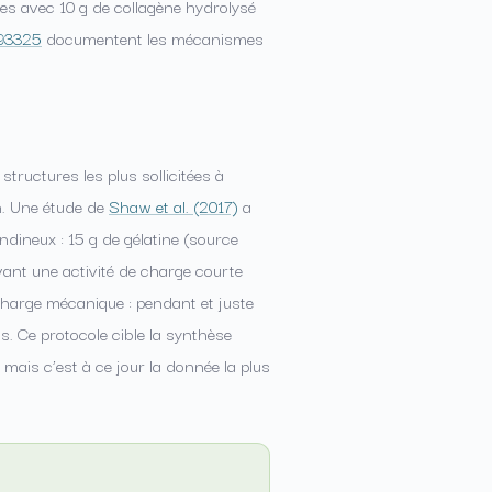
res avec 10 g de collagène hydrolysé
93325
documentent les mécanismes
tructures les plus sollicitées à
on. Une étude de
Shaw et al. (2017)
a
ndineux : 15 g de gélatine (source
vant une activité de charge courte
harge mécanique : pendant et juste
ts. Ce protocole cible la synthèse
, mais c’est à ce jour la donnée la plus