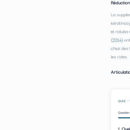
Réduction
La supplé
kératinocy
et ridules
(2014)
ont
chez des 
les rides.
Articulati
QUIZ ·
Question
1. Que