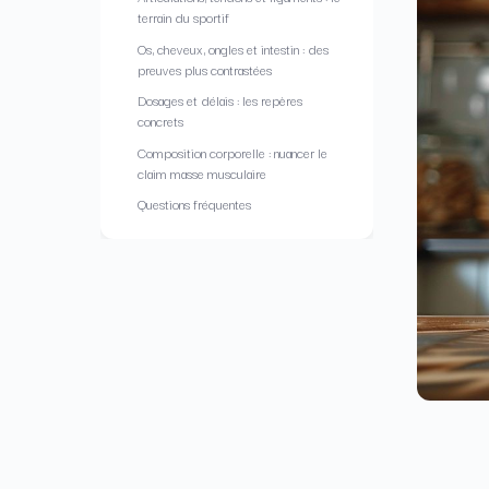
terrain du sportif
Os, cheveux, ongles et intestin : des
preuves plus contrastées
Dosages et délais : les repères
concrets
Composition corporelle : nuancer le
claim masse musculaire
Questions fréquentes