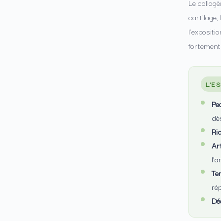
Le collagè
cartilage,
l’expositi
fortement 
L'E
Pe
dès
Ri
Ar
l'a
Te
ré
Dé