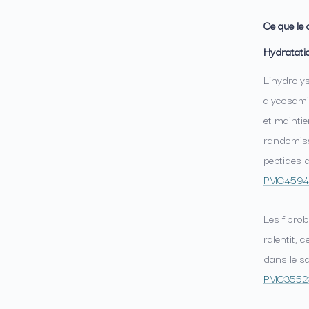
Ce que le 
Hydratatio
L’hydrolys
glycosami
et maintie
randomisée
peptides d
PMC4594
Les fibrob
ralentit, 
dans le s
PMC3552