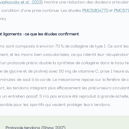
viatkovsky et al., 2023
) montre une réduction des douleurs articulai
à condition d’une prise continue. Les études
PMC5804770
et
PMC57
nts.
t ligaments : ce que les études confirment
s sont composés à environ 70 % de collagène de type I. Ce sont les s
ment, et les moins bien vascularisées, ce qui ralentit leur récupérati
un protocole précis double la synthèse de collagène dans le tissu te
 de glycine et de proline) avec 50 mg de vitamine C, prise 1 heure a
inutes de saut à la corde. Le mécanisme repose sur la fenêtre de c
fort, les tendons intègrent plus efficacement les précurseurs circulan
s un entretien passif. Il n’a pas encore été reproduit à grande échelle
ponible pour les sportifs qui veulent protéger leurs tendons.
Protocole tendons (Shaw 2017)