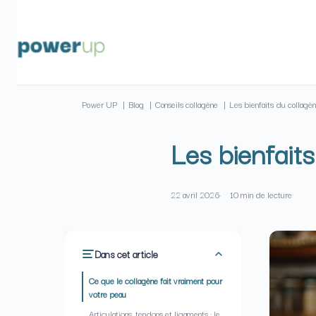
Passer
au
contenu
Power UP
Blog
Conseils collagène
Les bienfaits du collagè
Les bienfait
22 avril 2026
10 min de lecture
Dans cet article
Ce que le collagène fait vraiment pour
votre peau
Articulations, tendons et ligaments : le