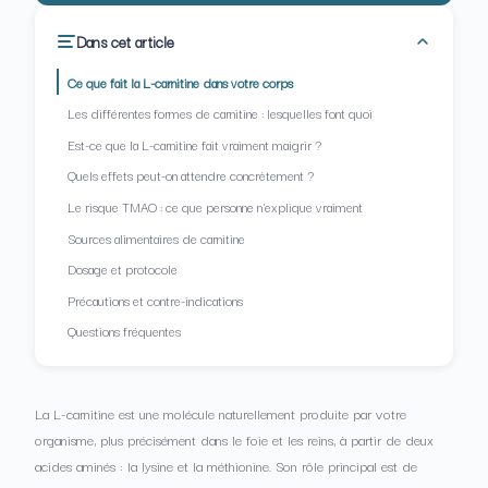
Dans cet article
Ce que fait la L-carnitine dans votre corps
Les différentes formes de carnitine : lesquelles font quoi
Est-ce que la L-carnitine fait vraiment maigrir ?
Quels effets peut-on attendre concrètement ?
Le risque TMAO : ce que personne n'explique vraiment
Sources alimentaires de carnitine
Dosage et protocole
Précautions et contre-indications
Questions fréquentes
La L-carnitine est une molécule naturellement produite par votre
organisme, plus précisément dans le foie et les reins, à partir de deux
acides aminés : la lysine et la méthionine. Son rôle principal est de