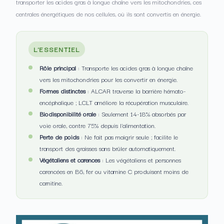
transporter les acides gras à longue chaîne vers les mitochondries, ces
centrales énergétiques de nos cellules, où ils sont convertis en énergie.
L'ESSENTIEL
Rôle principal
: Transporte les acides gras à longue chaîne
vers les mitochondries pour les convertir en énergie.
Formes distinctes
: ALCAR traverse la barrière hémato-
encéphalique ; LCLT améliore la récupération musculaire.
Biodisponibilité orale
: Seulement 14-18% absorbés par
voie orale, contre 75% depuis l'alimentation.
Perte de poids
: Ne fait pas maigrir seule ; facilite le
transport des graisses sans brûler automatiquement.
Végétaliens et carences
: Les végétaliens et personnes
carencées en B6, fer ou vitamine C produisent moins de
carnitine.