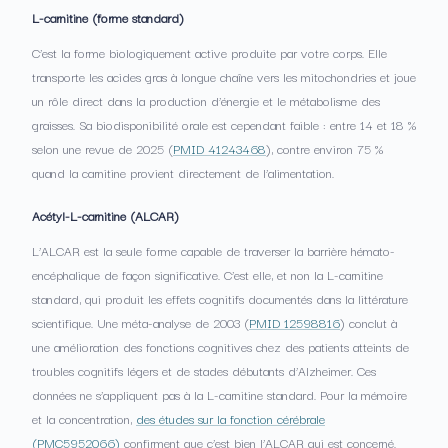
L-carnitine (forme standard)
C’est la forme biologiquement active produite par votre corps. Elle
transporte les acides gras à longue chaîne vers les mitochondries et joue
un rôle direct dans la production d’énergie et le métabolisme des
graisses. Sa biodisponibilité orale est cependant faible : entre 14 et 18 %
selon une revue de 2025 (
PMID 41243468
), contre environ 75 %
quand la carnitine provient directement de l’alimentation.
Acétyl-L-carnitine (ALCAR)
L’ALCAR est la seule forme capable de traverser la barrière hémato-
encéphalique de façon significative. C’est elle, et non la L-carnitine
standard, qui produit les effets cognitifs documentés dans la littérature
scientifique. Une méta-analyse de 2003 (
PMID 12598816
) conclut à
une amélioration des fonctions cognitives chez des patients atteints de
troubles cognitifs légers et de stades débutants d’Alzheimer. Ces
données ne s’appliquent pas à la L-carnitine standard. Pour la mémoire
et la concentration,
des études sur la fonction cérébrale
(PMC5952066)
confirment que c’est bien l’ALCAR qui est concerné.