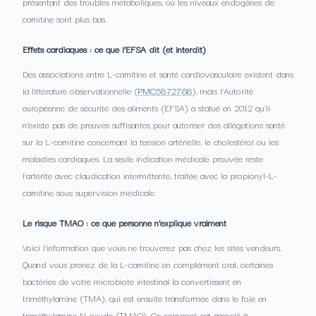
présentant des troubles métaboliques, où les niveaux endogènes de
carnitine sont plus bas.
Effets cardiaques : ce que l’EFSA dit (et interdit)
Des associations entre L-carnitine et santé cardiovasculaire existent dans
la littérature observationnelle (
PMC5872768
), mais l’Autorité
européenne de sécurité des aliments (EFSA) a statué en 2012 qu’il
n’existe pas de preuves suffisantes pour autoriser des allégations santé
sur la L-carnitine concernant la tension artérielle, le cholestérol ou les
maladies cardiaques. La seule indication médicale prouvée reste
l’artérite avec claudication intermittente, traitée avec la propionyl-L-
carnitine sous supervision médicale.
Le risque TMAO : ce que personne n’explique vraiment
Voici l’information que vous ne trouverez pas chez les sites vendeurs.
Quand vous prenez de la L-carnitine en complément oral, certaines
bactéries de votre microbiote intestinal la convertissent en
triméthylamine (TMA), qui est ensuite transformée dans le foie en
triméthylamine N-oxyde (TMAO). Ce composé est associé à