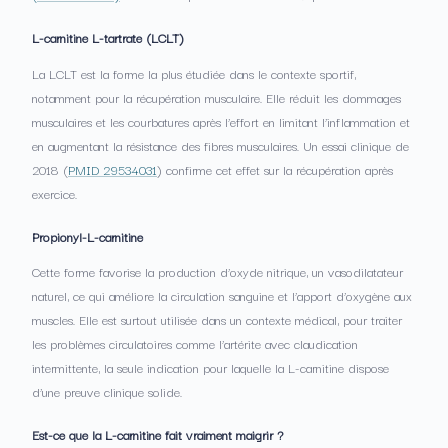
L-carnitine L-tartrate (LCLT)
La LCLT est la forme la plus étudiée dans le contexte sportif,
notamment pour la récupération musculaire. Elle réduit les dommages
musculaires et les courbatures après l’effort en limitant l’inflammation et
en augmentant la résistance des fibres musculaires. Un essai clinique de
2018 (
PMID 29534031
) confirme cet effet sur la récupération après
exercice.
Propionyl-L-carnitine
Cette forme favorise la production d’oxyde nitrique, un vasodilatateur
naturel, ce qui améliore la circulation sanguine et l’apport d’oxygène aux
muscles. Elle est surtout utilisée dans un contexte médical, pour traiter
les problèmes circulatoires comme l’artérite avec claudication
intermittente, la seule indication pour laquelle la L-carnitine dispose
d’une preuve clinique solide.
Est-ce que la L-carnitine fait vraiment maigrir ?