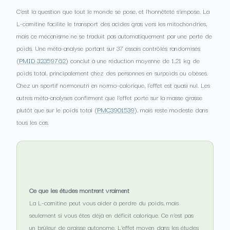
C’est la question que tout le monde se pose, et l’honnêteté s’impose. La
L-carnitine facilite le transport des acides gras vers les mitochondries,
mais ce mécanisme ne se traduit pas automatiquement par une perte de
poids. Une méta-analyse portant sur 37 essais contrôlés randomisés
(
PMID 32359762
) conclut à une réduction moyenne de 1,21 kg de
poids total, principalement chez des personnes en surpoids ou obèses.
Chez un sportif normonutri en normo-calorique, l’effet est quasi nul. Les
autres méta-analyses confirment que l’effet porte sur la masse grasse
plutôt que sur le poids total (
PMC3901539
), mais reste modeste dans
tous les cas.
Ce que les études montrent vraiment
La L-carnitine peut vous aider à perdre du poids, mais
seulement si vous êtes déjà en déficit calorique. Ce n’est pas
un brûleur de graisse autonome. L’effet moyen dans les études