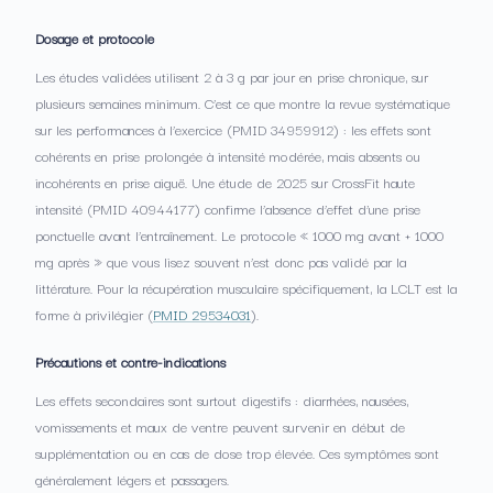
Dosage et protocole
Les études validées utilisent 2 à 3 g par jour en prise chronique, sur
plusieurs semaines minimum. C’est ce que montre la revue systématique
sur les performances à l’exercice (PMID 34959912) : les effets sont
cohérents en prise prolongée à intensité modérée, mais absents ou
incohérents en prise aiguë. Une étude de 2025 sur CrossFit haute
intensité (PMID 40944177) confirme l’absence d’effet d’une prise
ponctuelle avant l’entraînement. Le protocole « 1000 mg avant + 1000
mg après » que vous lisez souvent n’est donc pas validé par la
littérature. Pour la récupération musculaire spécifiquement, la LCLT est la
forme à privilégier (
PMID 29534031
).
Précautions et contre-indications
Les effets secondaires sont surtout digestifs : diarrhées, nausées,
vomissements et maux de ventre peuvent survenir en début de
supplémentation ou en cas de dose trop élevée. Ces symptômes sont
généralement légers et passagers.