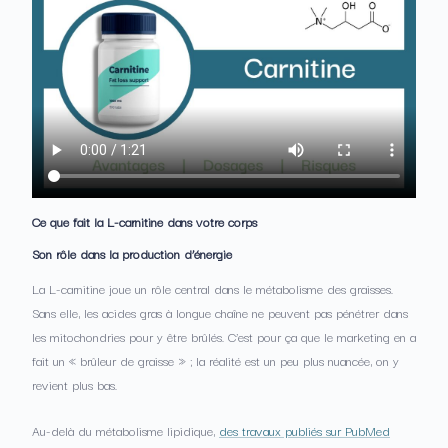
Ce que fait la L-carnitine dans votre corps
Son rôle dans la production d’énergie
La L-carnitine joue un rôle central dans le métabolisme des graisses.
Sans elle, les acides gras à longue chaîne ne peuvent pas pénétrer dans
les mitochondries pour y être brûlés. C’est pour ça que le marketing en a
fait un « brûleur de graisse » ; la réalité est un peu plus nuancée, on y
revient plus bas.
Au-delà du métabolisme lipidique,
des travaux publiés sur PubMed