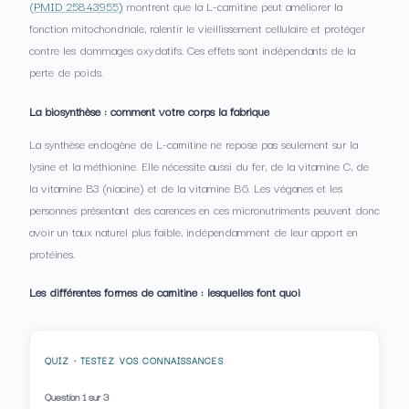
(PMID 25843955)
montrent que la L-carnitine peut améliorer la
fonction mitochondriale, ralentir le vieillissement cellulaire et protéger
contre les dommages oxydatifs. Ces effets sont indépendants de la
perte de poids.
La biosynthèse : comment votre corps la fabrique
La synthèse endogène de L-carnitine ne repose pas seulement sur la
lysine et la méthionine. Elle nécessite aussi du fer, de la vitamine C, de
la vitamine B3 (niacine) et de la vitamine B6. Les véganes et les
personnes présentant des carences en ces micronutriments peuvent donc
avoir un taux naturel plus faible, indépendamment de leur apport en
protéines.
Les différentes formes de carnitine : lesquelles font quoi
QUIZ · TESTEZ VOS CONNAISSANCES
Question
1
sur 3