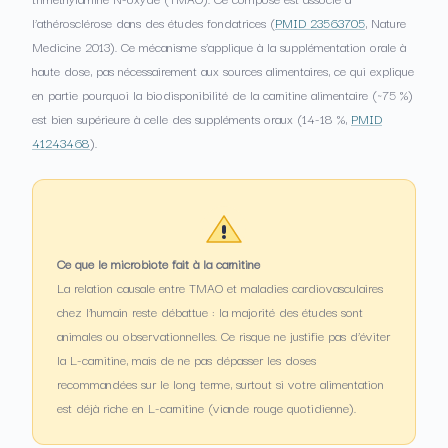
l’athérosclérose dans des études fondatrices (
PMID 23563705
, Nature
Medicine 2013). Ce mécanisme s’applique à la supplémentation orale à
haute dose, pas nécessairement aux sources alimentaires, ce qui explique
en partie pourquoi la biodisponibilité de la carnitine alimentaire (~75 %)
est bien supérieure à celle des suppléments oraux (14-18 %,
PMID
41243468
).
Ce que le microbiote fait à la carnitine
La relation causale entre TMAO et maladies cardiovasculaires
chez l’humain reste débattue : la majorité des études sont
animales ou observationnelles. Ce risque ne justifie pas d’éviter
la L-carnitine, mais de ne pas dépasser les doses
recommandées sur le long terme, surtout si votre alimentation
est déjà riche en L-carnitine (viande rouge quotidienne).