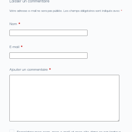
Laisser un commentaire
Votre adresse e-mail ne sera pas publiée.
Les champs obligatoires sont indiqués avec
*
Nom
*
E-mail
*
Ajouter un commentaire
*
Enregistrer mon nom, mon e-mail et mon site dans ce navigateur