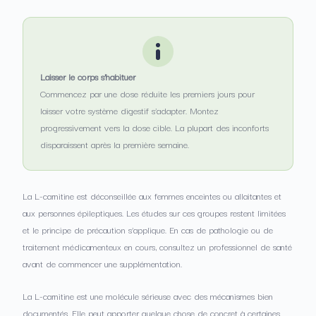
Laisser le corps s’habituer
Commencez par une dose réduite les premiers jours pour
laisser votre système digestif s’adapter. Montez
progressivement vers la dose cible. La plupart des inconforts
disparaissent après la première semaine.
La L-carnitine est déconseillée aux femmes enceintes ou allaitantes et
aux personnes épileptiques. Les études sur ces groupes restent limitées
et le principe de précaution s’applique. En cas de pathologie ou de
traitement médicamenteux en cours, consultez un professionnel de santé
avant de commencer une supplémentation.
La L-carnitine est une molécule sérieuse avec des mécanismes bien
documentés. Elle peut apporter quelque chose de concret à certaines