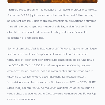
Première chose à clarifier : le collagène n’est pas une protéine complète.
Son score DIAAS (qui mesure la qualité protéique) est faible parce qu’il
ne contient pas les 9 acides aminés essentiels en proportions optimales.
Il ne stimule pas la synthèse musculaire de façon significative. Si ton
objectif est de prendre du muscle, la whey reste la référence. Le
collagène ne la remplace pas.
Son vrai territoire, c’est le tissu conjonctif. Tendons, ligaments, cartilages,
fascias : ces structures récupèrent lentement, ont un faible apport
vasculaire, et répondent bien à une supplémentation ciblée. Une revue
de 2025 (PMID 41459089) confirme que les peptides hydrolysés
améliorent la récupération des tissus conjonctifs, surtout associés à la
vitamine C. Sur les tendons spécifiquement, les résultats restent
inconsistants selon les populations étudiées – une RCT de 2020 (PMID
31990581) n’a pas trouvé de réduction significative de la douleur de
genou chez des adultes actifs. C’est ce genre de nuance que Power Up
assume de mentionner.