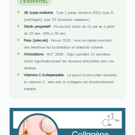
L'ESSENTIEL
28 types existants
: Type I (peau, tendons 90%), type II
(cartilages), type III (muscles, vaisseaux).
Déclin progressif
: Production chute de 1% par an à partir
de 25 ans, -60% à 60 ans.
Peau (preuves)
: Revue 2020 : tous les essais montrent
des bénéfices sur hydratation et élasticité cutanée.
Articulations
: RCT 2008 : 10g/j pendant 24 semaines
réduit significativement les douleurs articulaires chez les
athlètes.
Vitamine C indispensable
: La prolyl-hydroxylase nécessite
la vitamine C ; sans elle, le collagène est structurellement
instable.