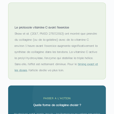
Le protocole vitamine C avant l’exercice
Shaw et al. (2017, PMID 27852613) ont montré que prendre
du collagène (ou de la gelatine) avec de la vitamine C
environ 1 heure avant l’exercice augmente significativement la
synthèse de collagène dans les tendons. La vitamine C active
la prolyl-hydroxylase, l’enzyme qui stabilise la triple hélice.
Sans elle, l’effet est nettement diminue. Pour le
timing exact et
les doses
, l’article dedie va plus loin.
PASSER A L’ACTION
Quelle forme de collagène choisir ?
Hydrolysé, natif, marin, bovin : les formes ne se valent pas selon