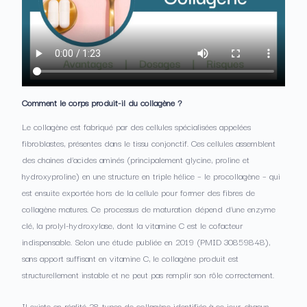
Comment le corps produit-il du collagène ?
Le collagène est fabriqué par des cellules spécialisées appelées
fibroblastes, présentes dans le tissu conjonctif. Ces cellules assemblent
des chaines d’acides aminés (principalement glycine, proline et
hydroxyproline) en une structure en triple hélice – le procollagène – qui
est ensuite exportée hors de la cellule pour former des fibres de
collagène matures. Ce processus de maturation dépend d’une enzyme
clé, la prolyl-hydroxylase, dont la vitamine C est le cofacteur
indispensable. Selon une étude publiée en 2019 (PMID 30859848),
sans apport suffisant en vitamine C, le collagène produit est
structurellement instable et ne peut pas remplir son rôle correctement.
Il existe en réalité 28 types de collagène identifiés à ce jour, chacun