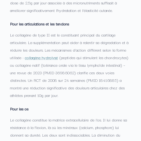
dose de 2,5g par jour associée à des micronutriments suffisait à
améliorer significativement l’hydratation et l’élasticité cutanée.
Pour les articulations et les tendons
Le collagène de type II est le constituant principal du cartilage
articulaire. La supplémentation peut aider à ralentir sa dégradation et à
réduire les douleurs. Les mécanismes d’action diffèrent selon la forme
utilisée :
collagène hydrolysé
(peptides qui stimulent les chondrocytes)
ou collagène natif (tolérance orale via le tissu lymphoïde intestinal) –
une revue de 2023 (PMID 36986062) clarifie ces deux voies
distinctes. Un RCT de 2008 sur 24 semaines (PMID 18416885) a
montré une réduction significative des douleurs articulaires chez des
athlètes prenant 10g par jour.
Pour les os
Le collagène constitue la matrice extracellulaire de l’os. Il lui donne sa
résistance à la flexion, là où les minéraux (calcium, phosphore) lui
donnent sa dureté. Les deux sont indissociables. La diminution du