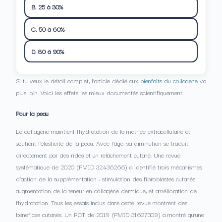
B. 25 à 30%
C. 50 à 60%
D. 80 à 90%
Si tu veux le détail complet, l’article dédié aux
bienfaits du collagène
va
plus loin. Voici les effets les mieux documentés scientifiquement.
Pour la peau
Le collagène maintient l’hydratation de la matrice extracellulaire et
soutient l’élasticité de la peau. Avec l’âge, sa diminution se traduit
directement par des rides et un relâchement cutané. Une revue
systématique de 2020 (PMID 32436266) a identifié trois mécanismes
d’action de la supplémentation : stimulation des fibroblastes cutanés,
augmentation de la teneur en collagène dermique, et amélioration de
l’hydratation. Tous les essais inclus dans cette revue montrent des
bénéfices cutanés. Un RCT de 2019 (PMID 31627309) a montré qu’une