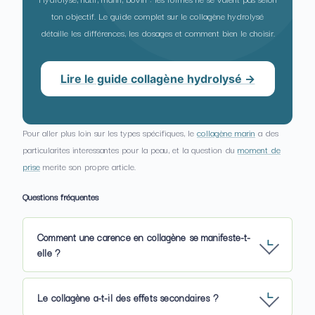
ton objectif. Le guide complet sur le collagène hydrolysé
détaille les différences, les dosages et comment bien le choisir.
Lire le guide collagène hydrolysé →
Pour aller plus loin sur les types spécifiques, le
collagène marin
a des
particularites interessantes pour la peau, et la question du
moment de
prise
merite son propre article.
Questions fréquentes
Comment une carence en collagène se manifeste-t-
elle ?
Le collagène a-t-il des effets secondaires ?