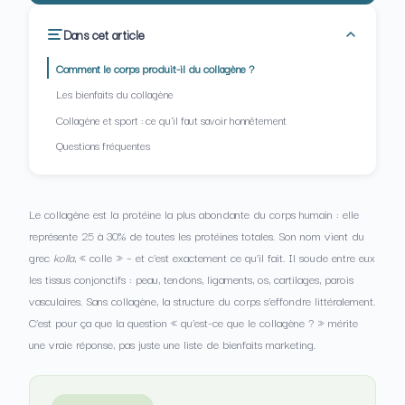
Dans cet article
Comment le corps produit-il du collagène ?
Les bienfaits du collagène
Collagène et sport : ce qu'il faut savoir honnêtement
Questions fréquentes
Le collagène est la protéine la plus abondante du corps humain : elle
représente 25 à 30% de toutes les protéines totales. Son nom vient du
grec
kolla
, « colle » – et c’est exactement ce qu’il fait. Il soude entre eux
les tissus conjonctifs : peau, tendons, ligaments, os, cartilages, parois
vasculaires. Sans collagène, la structure du corps s’effondre littéralement.
C’est pour ça que la question « qu’est-ce que le collagène ? » mérite
une vraie réponse, pas juste une liste de bienfaits marketing.