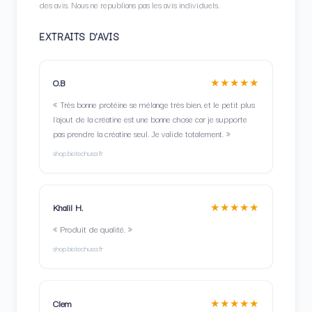
des avis. Nous ne republions pas les avis individuels.
EXTRAITS D'AVIS
★★★★★
O.B
« Très bonne protéine se mélange très bien, et le petit plus
l'ajout de la créatine est une bonne chose car je supporte
pas prendre la créatine seul. Je valide totalement. »
shop.biotechusa.fr
★★★★★
Khalil H.
« Produit de qualité. »
shop.biotechusa.fr
★★★★★
Clem