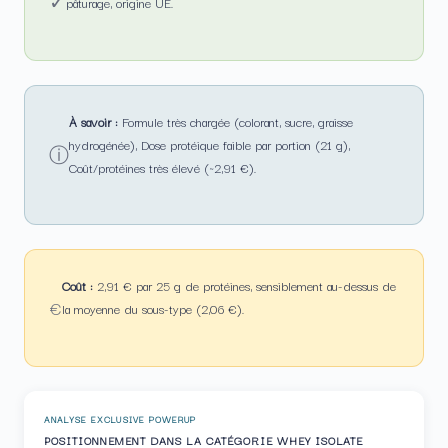
✓
pâturage, origine UE.
À savoir :
Formule très chargée (colorant, sucre, graisse
hydrogénée), Dose protéique faible par portion (21 g),
ⓘ
Coût/protéines très élevé (~2,91 €).
Coût :
2,91 € par 25 g de protéines, sensiblement au-dessus de
€
la moyenne du sous-type (2,06 €).
ANALYSE EXCLUSIVE POWERUP
POSITIONNEMENT DANS LA CATÉGORIE WHEY ISOLATE