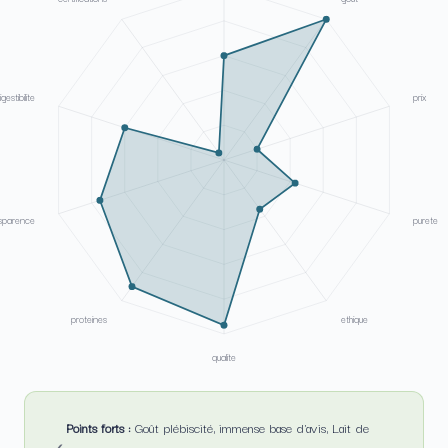
igestibilite
prix
nsparence
purete
proteines
ethique
qualite
Points forts :
Goût plébiscité, immense base d'avis, Lait de