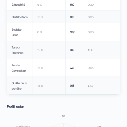
Digestibilité
5 %
6,0
0.30
Certifications
10 %
0,5
0.05
Solubilite
8 %
10,0
0.80
Gout
Teneur
12 %
9,0
1.08
Proteines
Purete
15 %
4,3
0.65
Composition
Qualité de la
15 %
9,5
1.43
protéine
Profil radar
aa
certifications
gout