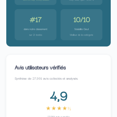
#17
10/10
dans notre classement
Solubilite Gout
sur 21 testés
Meilleur de la catégorie
Avis utilisateurs vérifiés
Synthèse de 27,991 avis collectés et analysés.
4,9
★★★★½
27,991 avis cumulés