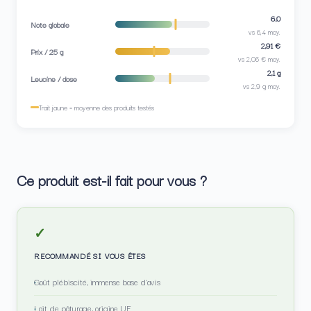
6,0
Note globale
vs 6,4 moy.
2,91 €
Prix / 25 g
vs 2,06 € moy.
2,1 g
Leucine / dose
vs 2,9 g moy.
Trait jaune = moyenne des produits testés
Ce produit est-il fait pour vous ?
✓
RECOMMANDÉ SI VOUS ÊTES
Goût plébiscité, immense base d'avis
Lait de pâturage, origine UE