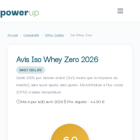
Passer
au
contenu
Accueil
›
Comparatifs
›
Whey Isolate
›
Iso Whey Zero
Avis Iso Whey Zero 2026
·
WHEY ISOLATE
Isolat 100% pur, lactose réduit (64% moins que la moyenne du
marché), sans sucre ajouté, sans gluten. Microfiltration à flux croisé
(CFM) à basse température.
Mis à jour le
30 avril 2026
Prix régulier : 44,90 €
6,0