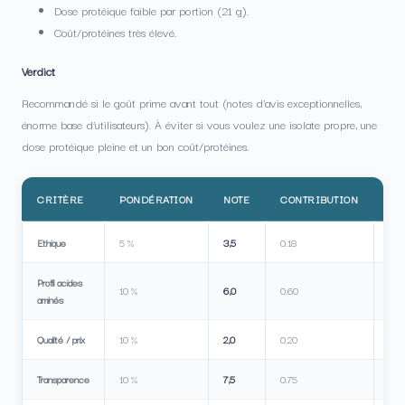
Dose protéique faible par portion (21 g).
Coût/protéines très élevé.
Verdict
Recommandé si le goût prime avant tout (notes d’avis exceptionnelles,
énorme base d’utilisateurs). À éviter si vous voulez une isolate propre, une
dose protéique pleine et un bon coût/protéines.
CRITÈRE
PONDÉRATION
NOTE
CONTRIBUTION
IN
Ethique
5 %
3,5
0.18
Profil acides
10 %
6,0
0.60
aminés
Qualité / prix
10 %
2,0
0.20
Transparence
10 %
7,5
0.75