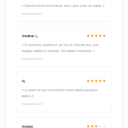
« Définitivement la meilleure whey pour prise de masse »
shop.biotechusa.fr
★★★★★
Jonathan L.
« En première position et de loin, le chocolat noir, puis
mangue ananas et chocolat. Très bonne miscibilité. »
shop.biotechusa.fr
★★★★★
Aj
« Le goût est top mon préféré même après quelques
années »
shop.biotechusa.fr
★★★
★
★
Antoine