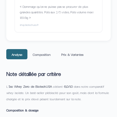
« Dommage qu'on ne puisse pas se procurer de plus
grandes quantités. Pots aux 2/5 vides, Pots volume maxi
1816g »
shop.biotechusa.fr
Analyse
Composition
Prix & Variantes
Note détaillée par critère
L’
Iso Whey Zero de BiotechUSA
obtient
6,0/10
dans notre comparatif
whey isolate. Un best-seller plébiscité pour son goût, mais dont la formule
chargée et le prix élevé pèsent lourdement sur la note.
Composition & dosage