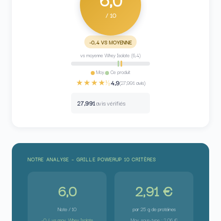
/ 10
-0,4 VS MOYENNE
vs moyenne Whey Isolate (6,4)
Moy.
Ce produit
★★★★½
4,9
(27,991 avis)
27,991
avis vérifiés
NOTRE ANALYSE – GRILLE POWERUP 10 CRITÈRES
6,0
2,91 €
Note / 10
par 25 g de protéines
-0,4 vs moy. Whey Isolate
Moy. sous-type : 2,06 €