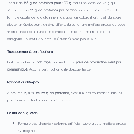
Teneur de
85 g de protéines pour 100 g
, mais une dose de 25 g qui
n’apporte que
21 g de protéines par portion
, sous le repère de 25 g. La
formule ajoute de la glutamine, mais aussi un colorant artificiel, du sucre
ajouté, un épaississant, un émulsifiant, du sel et une matière grasse de coco
hydrogénée : c’est l’une des compositions les moins propres de la
catégorie. Le profil AA détaillé (leucine) n’est pas publié.
Transparence & certifications
Lait de vaches au
pâturage
, origine UE. Le
pays de production n’est pas
communiqué
. Aucune certification anti-dopage tierce.
Rapport qualité/prix
À environ
2,91 € les 25 g de protéines
, c’est l’un des coûts/actif utile les
plus élevés de tout le comparatif isolate.
Points de vigilance
Formule très chargée : colorant artificiel, sucre ajouté, matière grasse
hydrogénée.