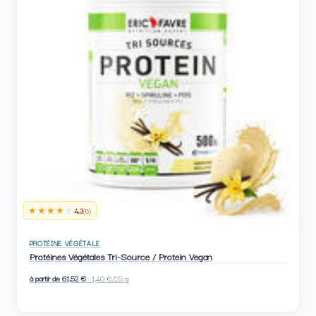
★★★★
★
4,3
(6)
PROTÉINE VÉGÉTALE
Protéines Végétales Tri-Source / Protein Vegan
à partir de 61,52 €
· 1,40 €/25 g