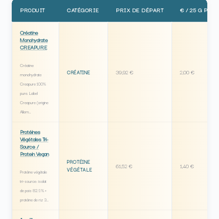
PRODUIT
CATÉGORIE
PRIX DE DÉPART
€ / 25 G PROT
Créatine
Monohydrate
CREAPURE
Créatine
39,92 €
2,00 €
CRÉATINE
monohydrate
Creapure 100%
pure. Label
Creapure (origine
Allem…
Protéines
Végétales Tri-
Source /
Protein Vegan
PROTÉINE
61,52 €
1,40 €
VÉGÉTALE
Protéine végétale
tri-source: isolat
de pois 82.9% +
protéine de riz 3…