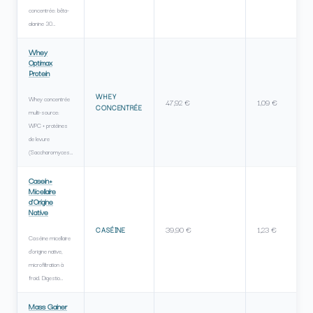
concentrée: bêta-
alanine 30…
Whey
Optimax
Protein
WHEY
Whey concentrée
47,92 €
1,09 €
CONCENTRÉE
multi-source:
WPC + protéines
de levure
(Saccharomyces…
Casein+
Micellaire
d'Origine
Native
39,90 €
1,23 €
CASÉINE
Caséine micellaire
d'origine native,
microfiltration à
froid. Digestio…
Mass Gainer