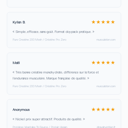
★★★★★
Kylian B.
« Simple, efficace, sans goût. Format doypack pratique. »
Pure Creatine 200 Mesh / Créatine Pro Zero
musculation.com
★★★★★
Maël
« Très bonne créatine monohydrate, différence sur la force et
l'endurance musculaire. Marque française de qualité. »
Pure Creatine 200 Mesh / Créatine Pro Zero
musculation.com
★★★★★
Anonymous
« Nickel prix super attractif. Produits de qualité. »
Protéines Végétales Tri-Source / Protein Vegan
dravelnutrition.fr