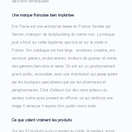
sans etre remarquable.
Une marque francaise bien implantee
Eric Favre est une entreprise basee en France, fondee par
l’ancien champion de bodybuilding du meme nom. La marque
joue a fond sur cette legitimite sportive et sur le made in
France. Son catalogue est tres large : proteines, creatine, pre-
workout, gainers, acides amines, bruleurs de graisse, et meme
des gammes bien-etre et sante. On est sur un positionnement
grand public, accessible, avec une distribution qui passe autant
par les boutiques specialisees que par les pharmacies et
parapharmacies. C’est d’ailleurs l’un des rares acteurs du
secteur a etre aussi present en officine, ce qui renforce une
image « serieuse » aupres d’un public moins initie.
Ce que valent vraiment les produits
Sur les 10 produits qu’on a passes au crible, le meilleur score