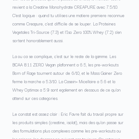
revient a la Creatine Monohydrate CREAPURE avec 7.5/10.
C’est logique : quand tu utilises une matiere premiere reconnue
comme Creapure, c’est difficile de se louper. La Proteines
Vegetales Tri-Source (7.3) et l’Iso Zero 100% Whey (7.2) s’en
sortent honorablement aussi.
La ou ca se complique, c’est sur le reste de la gamme. Les
BCAA 8.1.1 ZERO Vegan plafonnent a 6.5, les pre-workouts
Born of Rage tournent autour de 6/10, et le Mass Gainer Zero
ferme la marche a 5.3/10. La Casein+ Micellaire a 5.6 et la
Whey Optimax a 5.9 sont egalement en dessous de ce qu’on
attend sur ces categories.
Le constat est assez clair : Eric Favre fait du travail propre sur
les produits simples (creatine, isolat), mais des qu’on passe sur
des formulations plus complexes comme les pre-workouts ou