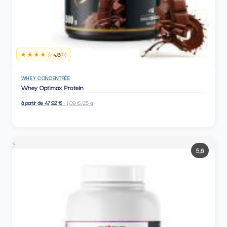
★★★★☆
4,8
(5)
WHEY CONCENTRÉE
Whey Optimax Protein
à partir de 47,92 €
· 1,09 €/25 g
<
5,6