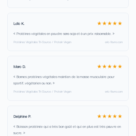
★★★★★
Loïc K.
« Protéines végétales en poudre sans soja et à un prix raisonnable. »
Protéines Végétales Tri-Source / Protein Vegan
eric-favre.com
★★★★★
Marc D.
« Bonnes protéines végétales maintien de la masse musculaire pour
sportif, végétarien ou non. »
Protéines Végétales Tri-Source / Protein Vegan
eric-favre.com
★★★★★
Delphine P.
« Boisson protéinée qui a très bon goût et qui en plus est très pauvre en
sucre. »