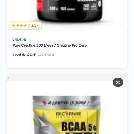
★★★★☆
4,8
(5)
CRÉATINE
Pure Creatine 200 Mesh / Créatine Pro Zero
à partir de 19,11 €
· 1,59 €/25 g
<
6,5