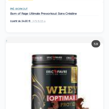
PRÉ-WORKOUT
Born of Rage Ultimate Preworkout Sans Créatine
à partir de 34,90 €
· 3,79 €/25 g
<
5,9