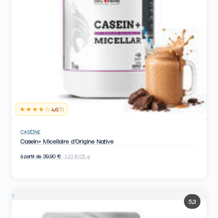
★★★★☆
4,6
(5)
CASÉINE
Casein+ Micellaire d'Origine Native
à partir de 39,90 €
· 1,23 €/25 g
<
5,3