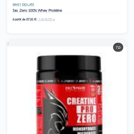
WHEY ISOLATE
Iso Zero 100% Whey Protéine
à partir de 67,91 €
· 1,33 €/25 g
<
7,0