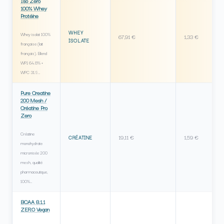
Iso Zero
100% Whey
Protéine
WHEY
Whey isolat 100%
67,91 €
1,33 €
ISOLATE
française (lait
français). Blend
WPI 64.8% +
WPC 31.9…
Pure Creatine
200 Mesh /
Créatine Pro
Zero
Créatine
19,11 €
1,59 €
CRÉATINE
monohydrate
micronisée 200
mesh, qualité
pharmaceutique,
100%…
BCAA 8.1.1
ZERO Vegan