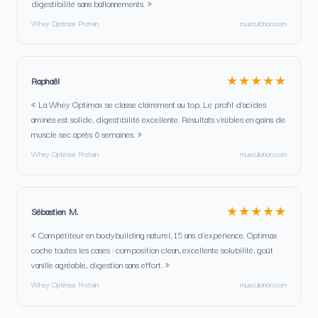
digestibilité sans ballonnements. »
Whey Optimax Protein
musculation.com
★★★★★
Raphaël
« La Whey Optimax se classe clairement au top. Le profil d'acides
aminés est solide, digestibilité excellente. Résultats visibles en gains de
muscle sec après 6 semaines. »
Whey Optimax Protein
musculation.com
★★★★★
Sébastien M.
« Compétiteur en bodybuilding naturel, 15 ans d'expérience. Optimax
coche toutes les cases : composition clean, excellente solubilité, goût
vanille agréable, digestion sans effort. »
Whey Optimax Protein
musculation.com