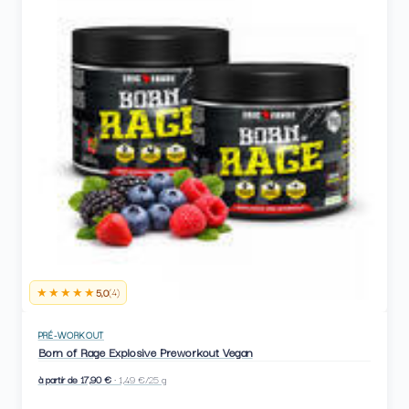
★★★★★
5,0
(4)
PRÉ-WORKOUT
Born of Rage Explosive Preworkout Vegan
à partir de 17,90 €
· 1,49 €/25 g