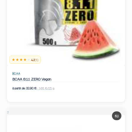
★★★★
★
4,2
(5)
BCAA
BCAA 8.1.1 ZERO Vegan
à partir de 32,90 €
· 1,65 €/25 g
<
6,1