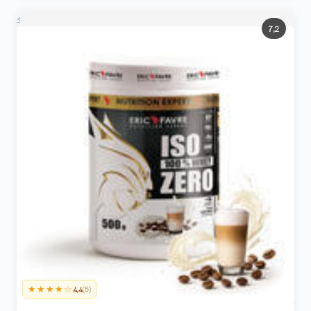
<
7,2
★★★★☆
4,4
(5)