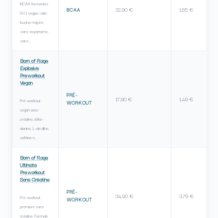
BCAA fermentés
32,90 €
1,65 €
BCAA
8:1:1 vegan, ratio
leucine majoré,
sans aspartame,
sans…
Born of Rage
Explosive
Preworkout
Vegan
PRÉ-
17,90 €
1,49 €
Pré-workout
WORKOUT
vegan avec
créatine, bêta-
alanine, L-citrulline,
caféine n…
Born of Rage
Ultimate
Preworkout
Sans Créatine
PRÉ-
34,90 €
3,79 €
Pré-workout
WORKOUT
premium sans
créatine. Formule