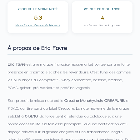
PRODUIT LE MOINS NOTÉ
POINTS DE VIGILANCE
5,3
4
Mass Gainer Zero — Protéines P
sur l’ensemble de la gamme
À propos de Eric Favre
Eric Favre
est une marque française mass-market portée par une forte
présence en pharmacie et chez les revendeurs. C’est l’une des gammes
les plus larges du comparatif : whey concentrée, caséine, créatine,
BCAA, gainer, pré-workout et protéine végétale.
Son produit le mieux noté est la
Créatine Monohydrate CREAPURE
, à
7,5/10, qui tire parti du label Creapure. La note moyenne de la marque
s’établit à
6,31/10
. Sa force tient à l’étendue du catalogue et à une
bonne accessibilité. Sa faiblesse principale : aucune certification anti-
dopage relevée sur la gamme analysée et une transparence inégale
selon les références, certaines formulations restant très standards. Sur