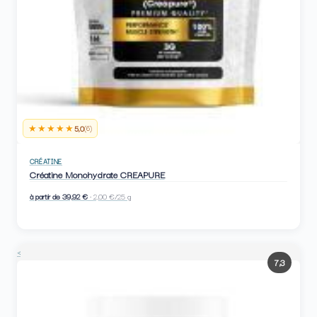
★★★★★
5,0
(6)
CRÉATINE
Créatine Monohydrate CREAPURE
à partir de 39,92 €
· 2,00 €/25 g
<
7,3