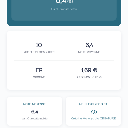
/10
Sur 10 produits notés
10
6,4
PRODUITS COMPARÉS
NOTE MOYENNE
FR
1,69 €
ORIGINE
PRIX MOY. / 25 G
NOTE MOYENNE
MEILLEUR PRODUIT
6,4
7,5
sur 10 produits notés
Créatine Monohydrate CREAPURE