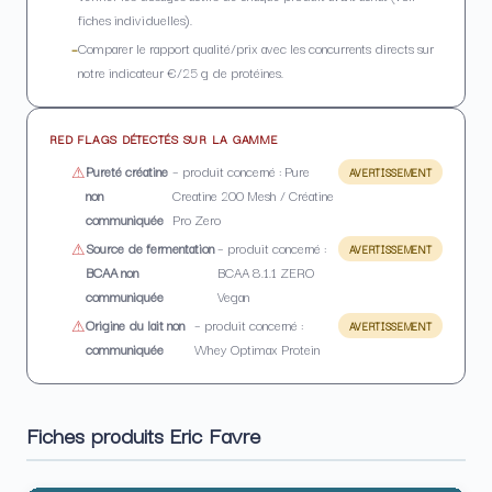
fiches individuelles).
Comparer le rapport qualité/prix avec les concurrents directs sur
notre indicateur €/25 g de protéines.
RED FLAGS DÉTECTÉS SUR LA GAMME
Pureté créatine
– produit concerné : Pure
AVERTISSEMENT
non
Creatine 200 Mesh / Créatine
communiquée
Pro Zero
Source de fermentation
– produit concerné :
AVERTISSEMENT
BCAA non
BCAA 8.1.1 ZERO
communiquée
Vegan
Origine du lait non
– produit concerné :
AVERTISSEMENT
communiquée
Whey Optimax Protein
Fiches produits Eric Favre