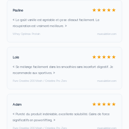
★★★★★
Pauline
« Le goût vanille est agréable et ça se dissout facilement. La
récupération est vraiment meilleure. »
Whey Optimax Protein
musculation.com
★★★★★
Lola
« Se mélange facilement dans les smoothies sans inconfort digestif. Je
recommande aux sportives. »
Pure Creatine 200 Mesh / Créatine Pro Zero
musculation.com
★★★★★
Adam
« Pureté du produit indéniable, excellente solubilité. Gains de force
significatifs en powerlifting. »
Pure Creatine 200 Mesh / Créatine Pro Zero
musculation.com