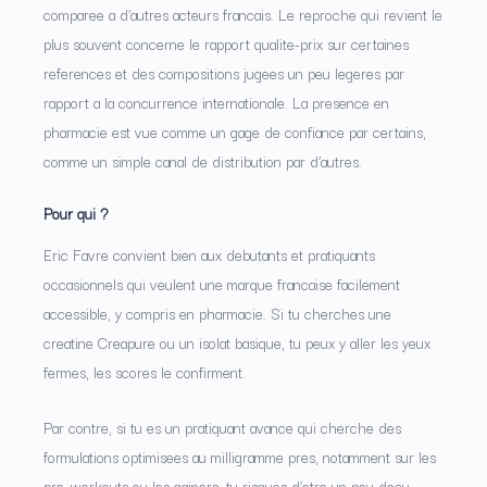
comparee a d’autres acteurs francais. Le reproche qui revient le
plus souvent concerne le rapport qualite-prix sur certaines
references et des compositions jugees un peu legeres par
rapport a la concurrence internationale. La presence en
pharmacie est vue comme un gage de confiance par certains,
comme un simple canal de distribution par d’autres.
Pour qui ?
Eric Favre convient bien aux debutants et pratiquants
occasionnels qui veulent une marque francaise facilement
accessible, y compris en pharmacie. Si tu cherches une
creatine Creapure ou un isolat basique, tu peux y aller les yeux
fermes, les scores le confirment.
Par contre, si tu es un pratiquant avance qui cherche des
formulations optimisees au milligramme pres, notamment sur les
pre-workouts ou les gainers, tu risques d’etre un peu decu.