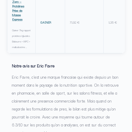
Zero —
Protéines
Prise de
Masse
Express
71,92 €
1,35 €
GAINER
Gainer 7kg rapport
protéines/glucides.
Babeurre + WPC +
maltodextrine …
Notre avis sur Eric Favre
Eric Favre, c’est une marque francaise qui existe depuis un bon
moment dans le paysage de la nutrition sportive. On la retrouve
en pharmacie, en salle de sport, sur les salons fitness, et elle a
clairement une presence commerciale forte. Mais quand on
regarde les formulations de pres, le bilan est plus mitige qu’on
pourrait le croire. Avec une moyenne qui tourne autour de
6.3/10 sur les produits qu’on a analyses, on est sur du correct