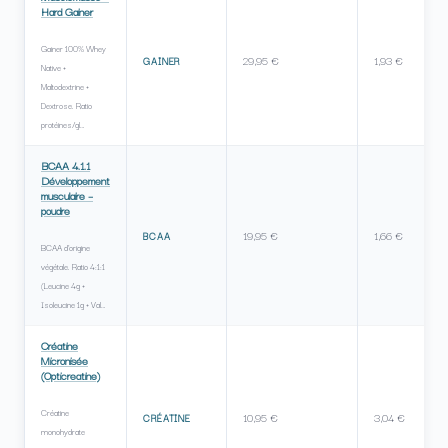
Hard Gainer
Gainer 100% Whey
29,95 €
1,93 €
GAINER
Native +
Maltodextrine +
Dextrose. Ratio
protéines/gl…
BCAA 4.1.1
Développement
musculaire –
poudre
19,95 €
1,66 €
BCAA
BCAA d'origine
végétale. Ratio 4:1:1
(Leucine 4g +
Isoleucine 1g + Val…
Créatine
Micronisée
(Opticreatine)
Créatine
10,95 €
3,04 €
CRÉATINE
monohydrate