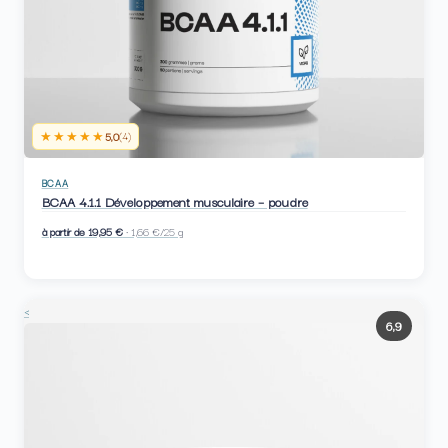
★★★★★
5,0
(4)
BCAA
BCAA 4.1.1 Développement musculaire – poudre
à partir de 19,95 €
· 1,66 €/25 g
<
6,9