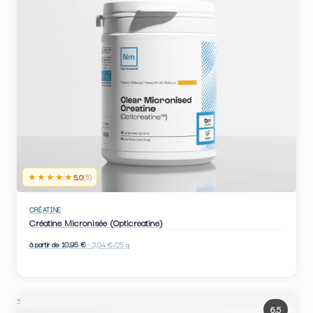
★★★★★
5,0
(5)
CRÉATINE
Créatine Micronisée (Opticreatine)
à partir de 10,95 €
· 3,04 €/25 g
<
6,5