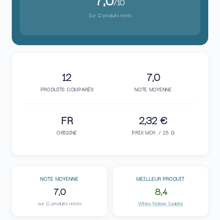
/10
Sur 12 produits notés
12
7,0
PRODUITS COMPARÉS
NOTE MOYENNE
FR
2,32 €
ORIGINE
PRIX MOY. / 25 G
NOTE MOYENNE
MEILLEUR PRODUIT
7,0
8,4
sur 12 produits notés
Whey Native Isolate