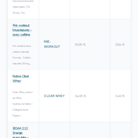
micronisée brevetée
Opticreatine (TSI
Group). Sol…
Pré-workout
Musclepump –
avec caféine
PRÉ-
19,95 €
3,84 €
Pré-workout avec
WORKOUT
caféine naturelle.
Formule : Caféine
naturelle 150mg,…
Native Clear
Whey
Clear Whey à base
34,95 €
3,49 €
CLEAR WHEY
de Whey
Hydrolysée Native +
Collagène bovin
Peptan (…
BCAA 2.1.2
Energie
musculaire –