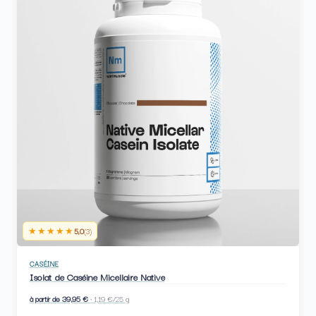
★★★★★
5,0
(3)
CASÉINE
Isolat de Caséine Micellaire Native
à partir de 39,95 €
· 1,19 €/25 g