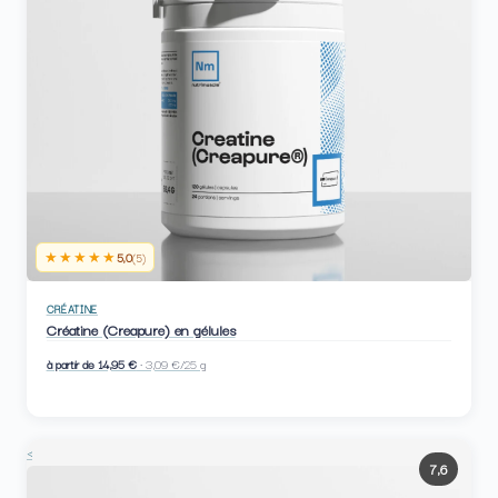
★★★★★
5,0
(5)
CRÉATINE
Créatine (Creapure) en gélules
à partir de 14,95 €
· 3,09 €/25 g
<
7,6