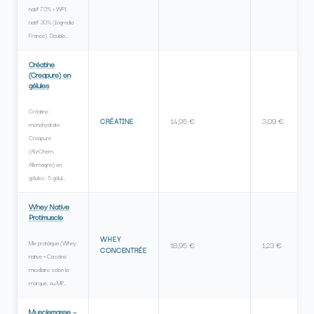
natif 70% + WPI
natif 30% (Ingredia
France). Double…
Créatine
(Creapure) en
gélules
Créatine
14,95 €
3,09 €
CRÉATINE
monohydrate
Creapure
(AlzChem,
Allemagne) en
gélules. 5 gélul…
Whey Native
Protimuscle
WHEY
Mix protéique (Whey
18,95 €
1,23 €
CONCENTRÉE
native + Caséine
micellaire selon la
marque, ou MP…
Musclemasse –