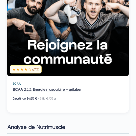
★★★★☆
4,7
(3)
BCAA
BCAA 2.1.2 Energie musculaire – gélules
à partir de 14,95 €
· 3,81 €/25 g
Analyse de Nutrimuscle