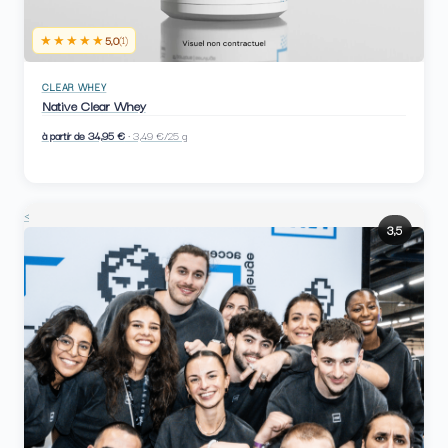
★★★★★
5,0
(1)
CLEAR WHEY
Native Clear Whey
à partir de 34,95 €
· 3,49 €/25 g
<
3,5