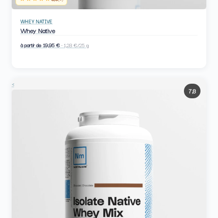
WHEY NATIVE
Whey Native
à partir de 19,95 €
· 1,28 €/25 g
<
7,8