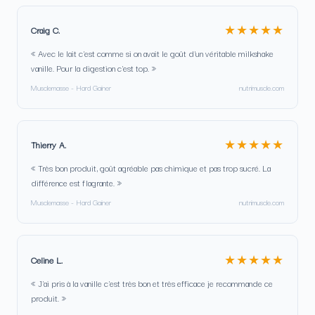
★★★★★
Craig C.
« Avec le lait c'est comme si on avait le goût d'un véritable milkshake
vanille. Pour la digestion c'est top. »
Musclemasse - Hard Gainer
nutrimuscle.com
★★★★★
Thierry A.
« Très bon produit, goût agréable pas chimique et pas trop sucré. La
différence est flagrante. »
Musclemasse - Hard Gainer
nutrimuscle.com
★★★★★
Celine L.
« J'ai pris à la vanille c'est très bon et très efficace je recommande ce
produit. »