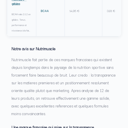
gélules
14,95 €
3,81 €
BCAA
BCAA ratio 2:1:2 en
gélules. Tonus,
performance et
résistance à la fat…
Notre avis sur Nutrimuscle
Nutrimuscle fait partie de ces marques francaises qui existent
depuis longtemps dans le paysage de la nutrition sportive sans
forcement faire beaucoup de bruit. Leur credo : la transparence
sur les matieres premieres et un positionnement resolument
oriente qualite plutot que marketing. Apres analyse de 12 de
leurs produits, on retrouve effectivement une gamme solide,
avec quelques excellentes references et quelques formules
moins convaincantes.
Une marque francaise qui mise sur la transparence