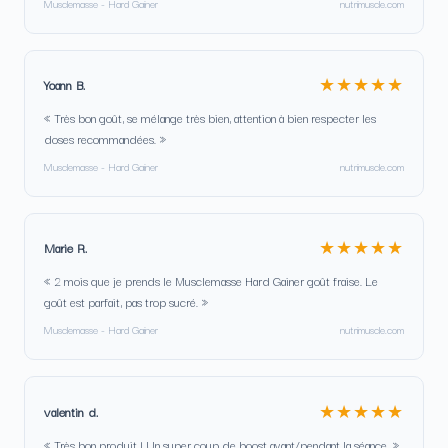
Musclemasse - Hard Gainer
nutrimuscle.com
★★★★★
Yoann B.
« Très bon goût, se mélange très bien, attention à bien respecter les
doses recommandées. »
Musclemasse - Hard Gainer
nutrimuscle.com
★★★★★
Marie R.
« 2 mois que je prends le Musclemasse Hard Gainer goût fraise. Le
goût est parfait, pas trop sucré. »
Musclemasse - Hard Gainer
nutrimuscle.com
★★★★★
valentin d.
« Très bon produit ! Un super coup de boost avant/pendant la séance. »