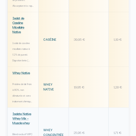
Absorption très rap…
Isolat de
Caséine
Micellaire
Native
39,95 €
1,19 €
CASÉINE
Isolat de caséine
micellaire native à
92% de pureté.
Digestion lente (…
Whey Native
Protéine de lait frais
WHEY
19,95 €
1,28 €
NATIVE
à 80%, non
dénaturée et sans
traitement chimiqu…
Isolate Native
Whey Mix –
Musclewhey
WHEY
25,95 €
1,71 €
Blend exclusif WPC
CONCENTRÉE