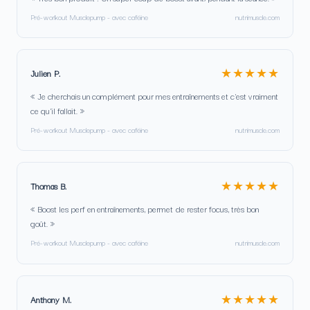
Pré-workout Musclepump - avec caféine
nutrimuscle.com
★★★★★
Julien P.
« Je cherchais un complément pour mes entraînements et c'est vraiment
ce qu'il fallait. »
Pré-workout Musclepump - avec caféine
nutrimuscle.com
★★★★★
Thomas B.
« Boost les perf en entraînements, permet de rester focus, très bon
goût. »
Pré-workout Musclepump - avec caféine
nutrimuscle.com
★★★★★
Anthony M.