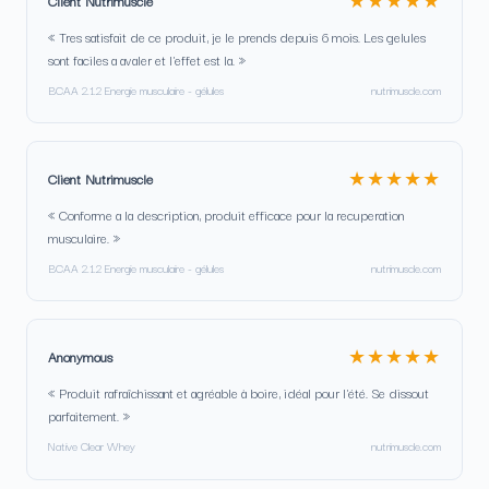
Client Nutrimuscle
« Tres satisfait de ce produit, je le prends depuis 6 mois. Les gelules
sont faciles a avaler et l'effet est la. »
BCAA 2.1.2 Energie musculaire - gélules
nutrimuscle.com
★★★★★
Client Nutrimuscle
« Conforme a la description, produit efficace pour la recuperation
musculaire. »
BCAA 2.1.2 Energie musculaire - gélules
nutrimuscle.com
★★★★★
Anonymous
« Produit rafraîchissant et agréable à boire, idéal pour l'été. Se dissout
parfaitement. »
Native Clear Whey
nutrimuscle.com