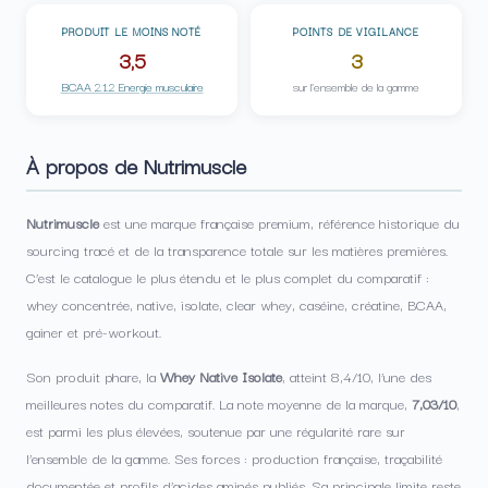
PRODUIT LE MOINS NOTÉ
POINTS DE VIGILANCE
3,5
3
BCAA 2.1.2 Energie musculaire
sur l’ensemble de la gamme
À propos de Nutrimuscle
Nutrimuscle
est une marque française premium, référence historique du
sourcing tracé et de la transparence totale sur les matières premières.
C’est le catalogue le plus étendu et le plus complet du comparatif :
whey concentrée, native, isolate, clear whey, caséine, créatine, BCAA,
gainer et pré-workout.
Son produit phare, la
Whey Native Isolate
, atteint 8,4/10, l’une des
meilleures notes du comparatif. La note moyenne de la marque,
7,03/10
,
est parmi les plus élevées, soutenue par une régularité rare sur
l’ensemble de la gamme. Ses forces : production française, traçabilité
documentée et profils d’acides aminés publiés. Sa principale limite reste