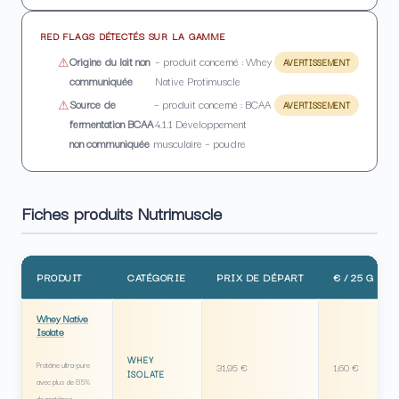
RED FLAGS DÉTECTÉS SUR LA GAMME
Origine du lait non
– produit concerné : Whey
AVERTISSEMENT
communiquée
Native Protimuscle
Source de
– produit concerné : BCAA
AVERTISSEMENT
fermentation BCAA
4.1.1 Développement
non communiquée
musculaire – poudre
Fiches produits Nutrimuscle
PRODUIT
CATÉGORIE
PRIX DE DÉPART
€ / 25 G PRO
Whey Native
Isolate
WHEY
Protéine ultra-pure
31,95 €
1,60 €
ISOLATE
avec plus de 85%
de protéines.