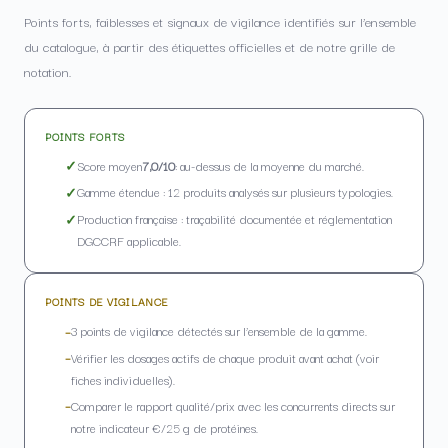
Points forts, faiblesses et signaux de vigilance identifiés sur l’ensemble
du catalogue, à partir des étiquettes officielles et de notre grille de
notation.
POINTS FORTS
Score moyen
7,0/10
: au-dessus de la moyenne du marché.
Gamme étendue : 12 produits analysés sur plusieurs typologies.
Production française : traçabilité documentée et réglementation
DGCCRF applicable.
POINTS DE VIGILANCE
3 points de vigilance détectés sur l’ensemble de la gamme.
Vérifier les dosages actifs de chaque produit avant achat (voir
fiches individuelles).
Comparer le rapport qualité/prix avec les concurrents directs sur
notre indicateur €/25 g de protéines.