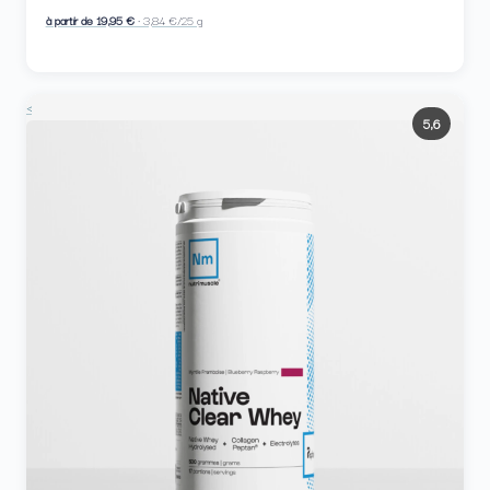
à partir de 19,95 €
· 3,84 €/25 g
<
5,6