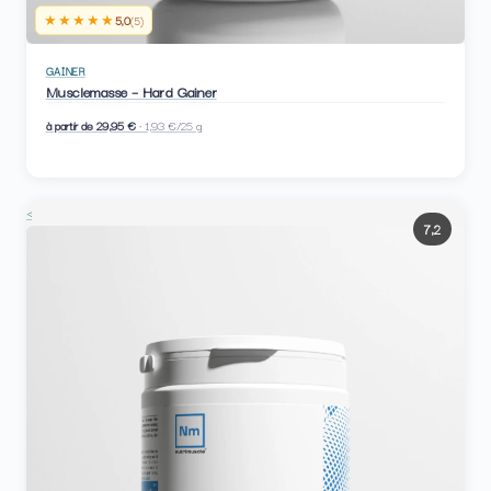
★★★★★
5,0
(5)
GAINER
Musclemasse – Hard Gainer
à partir de 29,95 €
· 1,93 €/25 g
<
7,2