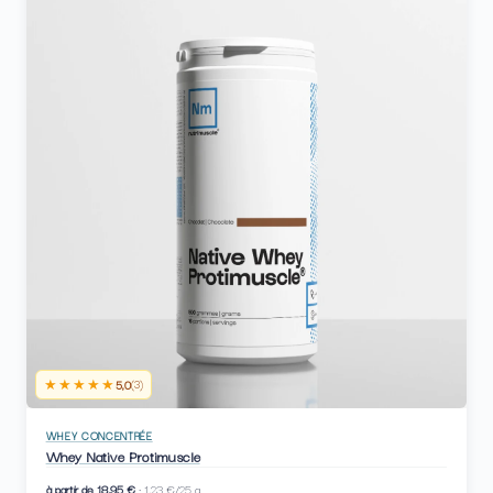
★★★★★
5,0
(3)
WHEY CONCENTRÉE
Whey Native Protimuscle
à partir de 18,95 €
· 1,23 €/25 g