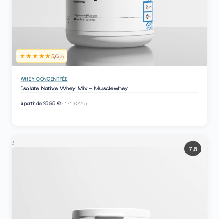
★★★★★
5,0
(2)
WHEY CONCENTRÉE
Isolate Native Whey Mix – Musclewhey
à partir de 25,95 €
· 1,71 €/25 g
<
7,6