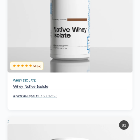
★★★★★
5,0
(4)
WHEY ISOLATE
Whey Native Isolate
à partir de 31,95 €
· 1,60 €/25 g
<
8,1