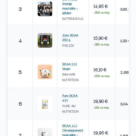
Energie
14,95 €
3
musculaire –
3,81 €
gélules
-39% vs moy.
NUTRIMUSCLE
Zero BCAA
15,90 €
4
300 g
1,33 €
-36% vs moy.
PROZIS
BCAA 2:1:1
Vegan
16,10 €
5
2,68 €
INSHAPE
-35% vs moy.
NUTRITION
Pure BCAA
4:1:1
19,90 €
6
3,04 €
PURE AM
-19% vs moy.
NUTRITION
BCAA 4.1.1
Développement
19,95 €
7
musculaire –
1,66 €