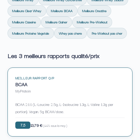
Meilleure Clear Whey
Meilleure BCAA
Meilleure Creatine
Meilleure Caseine
Meilleure Gainer
Meilleure Pre-Workout
Meilleure Proteine Vegetale
Whey pas chere
Pre-Workout pas cher
Les 3 meilleurs rapports qualité/prix
MEILLEUR RAPPORT Q/P
BCAA
MyProtein
BCAA 2:1:1 (L-Leucine 2.5g, L-Isoleucine 1.3g, L-Valine 1.3g par
portion). Vegan. 5g BCAA/dose.
7,5
13,79 €
(44% sous la moy.)