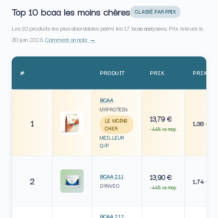
Top 10 bcaa les moins chères
CLASSÉ PAR PRIX
Les 10 produits les plus abordables parmi les 17 bcaa analysées. Prix relevés le
30 juin 2026.
Comment on note →
#
PRODUIT
PRIX
PRIX / 
BCAA
MYPROTEIN
13,79 €
1
LE MOINS
1,38 €
CHER
-44% vs moy.
MEILLEUR
Q/P
BCAA 2.1.1
13,90 €
2
1,74 €
DYNVEO
-44% vs moy.
BCAA 2.1.2