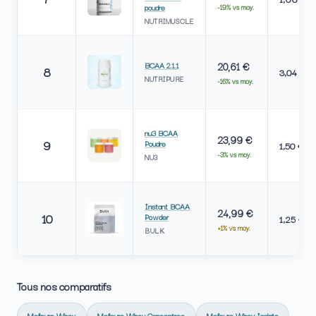
poudre
-19% vs moy.
NUTRIMUSCLE
BCAA 2.1.1
20,61 €
8
3,04 €
NUTRIPURE
-16% vs moy.
nu3 BCAA
23,99 €
9
Poudre
1,50 €
-3% vs moy.
NU3
Instant BCAA
24,99 €
10
Powder
1,25 €
+1% vs moy.
BULK
Tous nos comparatifs
Meilleure Whey
Meilleure Whey Concentree
Meilleure Whey Isolate