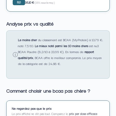
8,0
16,10 €
(35% sous la moy.)
Analyse prix vs qualité
Le moins cher
du classement est BCAA (MyProtein) à 13,79 €,
noté 7,5/10.
Le mieux noté parmi les 10 moins chers
est nu3
BCAA Poudre (8,2/10 à 23,99 €). En termes de
rapport
ⓘ
qualité/prix
, BCAA offre le meilleur compromis. Le prix moyen
de la catégorie est de 24,68 €.
Comment choisir une bcaa pas chère ?
Ne regardez pas que le prix
Le prix affiché ne dit pas tout. Comparez le
prix par dose efficace