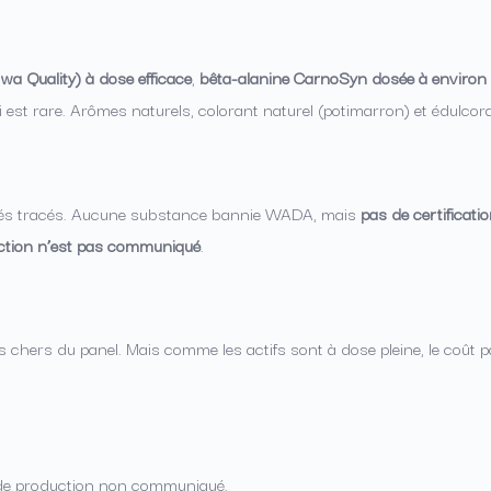
owa Quality) à dose efficace
,
bêta-alanine CarnoSyn dosée à environ 1
i est rare. Arômes naturels, colorant naturel (potimarron) et édulcorant 
vetés tracés. Aucune substance bannie WADA, mais
pas de certificati
ction n’est pas communiqué
.
lus chers du panel. Mais comme les actifs sont à dose pleine, le coût 
ys de production non communiqué.