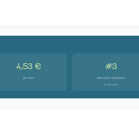
4,53 €
#3
par dose
dans notre classement
sur 18 testés