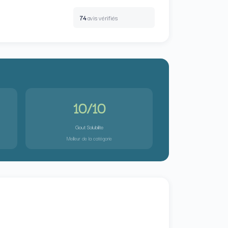
74
avis vérifiés
10/10
Gout Solubilite
Meilleur de la catégorie