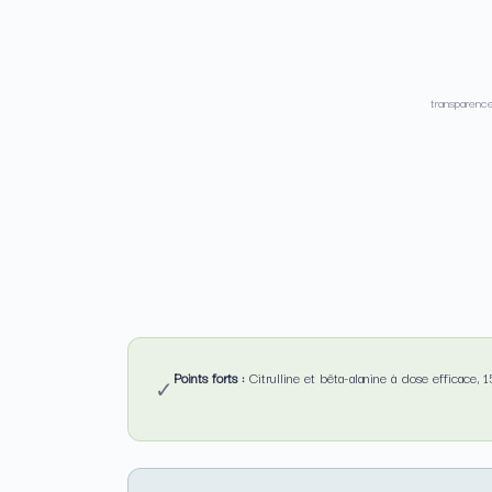
transparenc
Points forts :
Citrulline et bêta-alanine à dose efficace, 1
✓