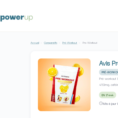
Passer
au
contenu
Accueil
›
Comparatifs
›
Pré-Workout
›
Pre-Workout
Avis P
PRÉ-WORKO
Pré-workout 1
450mg, caféi
EN 17444
Mis à jour 