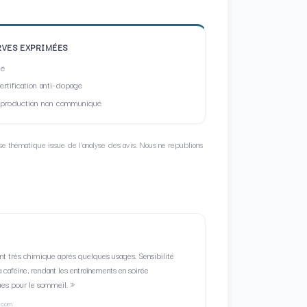
RVES EXPRIMÉES
vé
ertification anti-dopage
 production non communiqué
se thématique issue de l’analyse des avis. Nous ne republions
nt très chimique après quelques usages. Sensibilité
a caféine, rendant les entraînements en soirée
es pour le sommeil. »
n.com