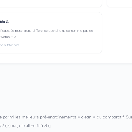
téo G.
fficace. Je ressens une difference quand je ne consomme pas de
-workout. »
ape-nutrition.com
re parmi les meilleurs pré-entraînements « clean » du comparatif. Sur
2 g/jour, citrulline 6 à 8 g.