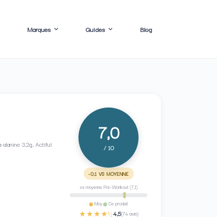
Marques
Guides
Blog
7,0
alanine 3,2g, Actiful
/ 10
-0,1 VS MOYENNE
vs moyenne Pré-Workout (7,1)
Moy.
Ce produit
★★★★½
4,5
(74 avis)