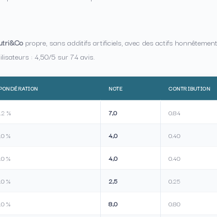
utri&Co
propre, sans additifs artificiels, avec des actifs honnêtement
ilisateurs : 4,50/5 sur 74 avis.
PONDÉRATION
NOTE
CONTRIBUTION
12 %
7,0
0.84
10 %
4,0
0.40
10 %
4,0
0.40
10 %
2,5
0.25
10 %
8,0
0.80