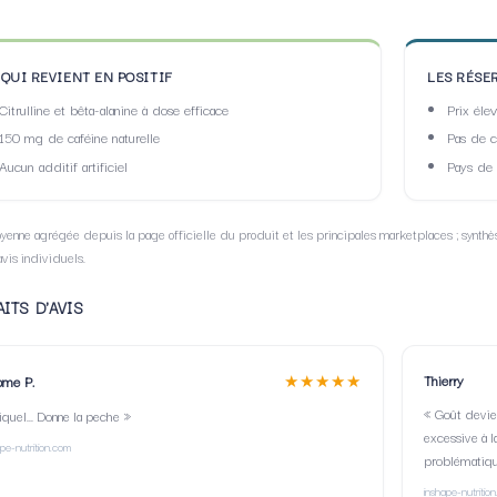
 QUI REVIENT EN POSITIF
LES RÉSE
Citrulline et bêta-alanine à dose efficace
Prix éle
150 mg de caféine naturelle
Pas de c
Aucun additif artificiel
Pays de
enne agrégée depuis la page officielle du produit et les principales marketplaces ; synthè
avis individuels.
ITS D'AVIS
★★★★★
Thierry
ome P.
« Goût devie
quel... Donne la peche »
excessive à l
ape-nutrition.com
problématiqu
inshape-nutritio