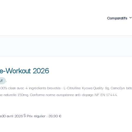
Comparatifs
re-Workout 2026
·
UT
00% clean avec 4 ingrédients brevetés : L-Citrulline Kyowa Quality 6g, CarnoSyn bêta-
ne naturelle 150mg. Conforme norme européenne anti-dopage NF EN 17444.
le
30 avril 2026
Prix régulier : 39,90 €