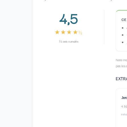
4,5
CE
★★★★½
74 avis cumulés
Note moy
pas les 
EXTRA
Jer
« Ni
insh