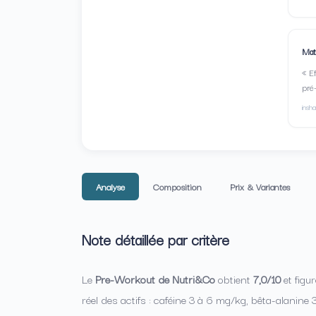
Mat
« E
pré
insh
Analyse
Composition
Prix & Variantes
Note détaillée par critère
Le
Pre-Workout de Nutri&Co
obtient
7,0/10
et figu
réel des actifs : caféine 3 à 6 mg/kg, bêta-alanine 3,