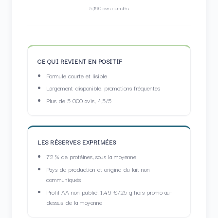
5,190 avis cumulés
CE QUI REVIENT EN POSITIF
Formule courte et lisible
Largement disponible, promotions fréquentes
Plus de 5 000 avis, 4,5/5
LES RÉSERVES EXPRIMÉES
72 % de protéines, sous la moyenne
Pays de production et origine du lait non
communiqués
Profil AA non publié, 1,49 €/25 g hors promo au-
dessus de la moyenne