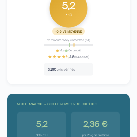
5,2
/ 10
-0,9 VS MOYENNE
vs moyenne Whey Concentrée (6,1)
Moy.
Ce produit
★★★★½
4,5
(5,190 avis)
5,190
avis vérifiés
NOTRE ANALYSE – GRILLE POWERUP 10 CRITÈRES
5,2
2,36 €
Note / 10
par 25 g de protéines