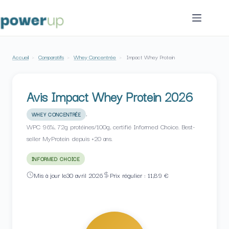
Passer
au
contenu
Accueil
›
Comparatifs
›
Whey Concentrée
›
Impact Whey Protein
Avis Impact Whey Protein 2026
·
WHEY CONCENTRÉE
WPC 96%, 72g protéines/100g, certifié Informed Choice. Best-
seller MyProtein depuis +20 ans.
INFORMED CHOICE
Mis à jour le
30 avril 2026
Prix régulier : 11,89 €