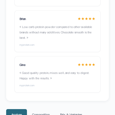
★★★★★
Brian
« Low carb protein powder compared to other available
brands without many additives. Chocolate smooth is the
best. »
myprotein.com
★★★★★
Gina
« Good quality protein, mixes well, and easy to digest.
Happy with the results. »
myprotein.com
Analyse
Composition
Prix & Variantes