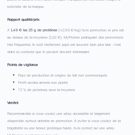
notoriété de la marque.
Rapport qualité/prix
À
1,49 € les 25 g de protéines
(42,96 €/kg) hors promotion, le prix est
au-dessus de la moyenne (1,32 €). MyProtein pratiquant des promotions
très fréquentes, le coût réellement payé est souvent bien plus bas : c’est
dans ce contexte que le produit devient intéressant.
Points de vigilance
Pays de production et origine du lait non communiqués
Profil acides aminés non publié
72 % de protéines, sous la moyenne
Verdict
Recommandée si vous voulez une whey accessible et largement
disponible, surtout achetée en promotion. À éviter si vous voulez de la
traçabilité ou une teneur protéique haute. Avis correct sur une whey
MyProtein, à acheter au bon prix.