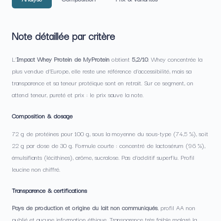
Note détaillée par critère
L’
Impact Whey Protein de MyProtein
obtient
5,2/10
. Whey concentrée la
plus vendue d’Europe, elle reste une référence d’accessibilité, mais sa
transparence et sa teneur protéique sont en retrait. Sur ce segment, on
attend teneur, pureté et prix : le prix sauve la note.
Composition & dosage
72 g de protéines pour 100 g, sous la moyenne du sous-type (74,5 %), soit
22 g par dose de 30 g. Formule courte : concentré de lactosérum (96 %),
émulsifiants (lécithines), arôme, sucralose. Pas d’additif superflu. Profil
leucine non chiffré.
Transparence & certifications
Pays de production et origine du lait non communiqués
, profil AA non
publié et aucune information éthique. Transparence très faible malgré la