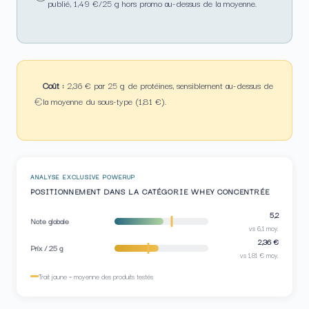
publié, 1,49 €/25 g hors promo au-dessus de la moyenne.
Coût :
2,36 € par 25 g de protéines, sensiblement au-dessus de
€
la moyenne du sous-type (1,81 €).
ANALYSE EXCLUSIVE POWERUP
POSITIONNEMENT DANS LA CATÉGORIE WHEY CONCENTRÉE
5,2
Note globale
vs 6,1 moy.
2,36 €
Prix / 25 g
vs 1,81 € moy.
Trait jaune = moyenne des produits testés