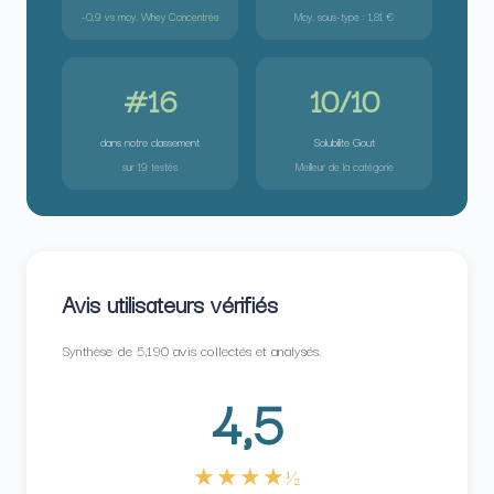
-0,9 vs moy. Whey Concentrée
Moy. sous-type : 1,81 €
#16
10/10
dans notre classement
Solubilite Gout
sur 19 testés
Meilleur de la catégorie
Avis utilisateurs vérifiés
Synthèse de 5,190 avis collectés et analysés.
4,5
★★★★½