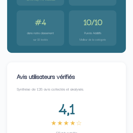
#4
10/10
dans notre classement
Purete Additifs
sur 18 testés
Meilleur de la catégorie
Avis utilisateurs vérifiés
Synthèse de 128 avis collectés et analysés.
4,1
★★★★☆
128 avis cumulés