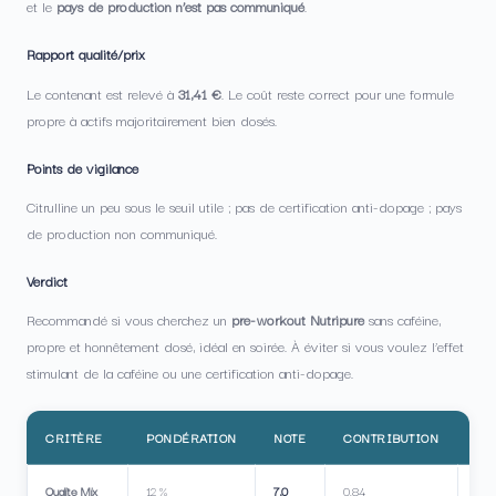
et le
pays de production n’est pas communiqué
.
Rapport qualité/prix
Le contenant est relevé à
31,41 €
. Le coût reste correct pour une formule
propre à actifs majoritairement bien dosés.
Points de vigilance
Citrulline un peu sous le seuil utile ; pas de certification anti-dopage ; pays
de production non communiqué.
Verdict
Recommandé si vous cherchez un
pre-workout Nutripure
sans caféine,
propre et honnêtement dosé, idéal en soirée. À éviter si vous voulez l’effet
stimulant de la caféine ou une certification anti-dopage.
CRITÈRE
PONDÉRATION
NOTE
CONTRIBUTION
IN
Qualite Mix
12 %
7,0
0.84