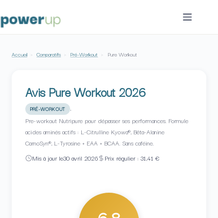
Passer
au
contenu
Accueil
›
Comparatifs
›
Pré-Workout
›
Pure Workout
Avis Pure Workout 2026
·
PRÉ-WORKOUT
Pre-workout Nutripure pour dépasser ses performances. Formule
acides aminés actifs : L-Citrulline Kyowa®, Bêta-Alanine
CarnoSyn®, L-Tyrosine + EAA + BCAA. Sans caféine.
Mis à jour le
30 avril 2026
Prix régulier : 31,41 €
6,8