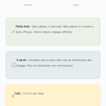
proteines
qualite
Points forts :
Sans caféine ni stimulant, Bêta-alanine et tyrosine à
✓
dose efficace, Arôme naturel, dosages affichés.
À savoir :
Citrulline sous le seuil utile, Pas de certification anti-
ⓘ
dopage, Pays de production non communiqué.
Coût :
2,49 € par dose.
€