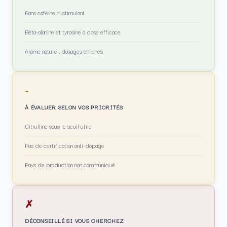
Sans caféine ni stimulant
Bêta-alanine et tyrosine à dose efficace
Arôme naturel, dosages affichés
~
À ÉVALUER SELON VOS PRIORITÉS
Citrulline sous le seuil utile
Pas de certification anti-dopage
Pays de production non communiqué
✗
DÉCONSEILLÉ SI VOUS CHERCHEZ