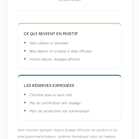
CE QUI REVIENT EN POSITIF
Sans caféine ni stimulant
Bêta-alanine et tyrosine à dose efficace
Arôme naturel, dosages affichés
LES RÉSERVES EXPRIMÉES
Citrulline sous le seuil utile
Pas de certification anti-dopage
Pays de production non communiqué
Note moyenne agrégée depuis la page officielle du produit et les
principales marketplaces ; synthèse thématique issue de l’analyse