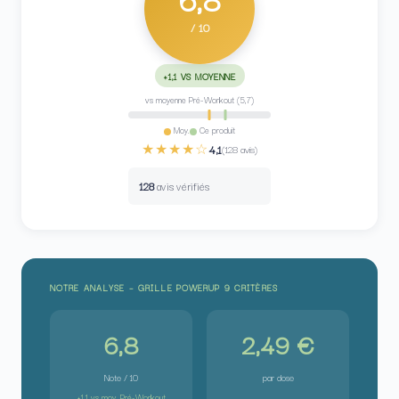
/ 10
+1,1 VS MOYENNE
vs moyenne Pré-Workout (5,7)
Moy.
Ce produit
★★★★☆
4,1
(128 avis)
128
avis vérifiés
NOTRE ANALYSE – GRILLE POWERUP 9 CRITÈRES
6,8
2,49 €
Note / 10
par dose
+1,1 vs moy. Pré-Workout