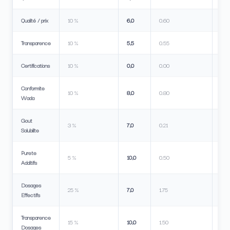
Qualité / prix
10 %
6,0
0.60
Transparence
10 %
5,5
0.55
Certifications
10 %
0,0
0.00
Conformite
10 %
8,0
0.80
Wada
Gout
3 %
7,0
0.21
Solubilite
Purete
5 %
10,0
0.50
Additifs
Dosages
25 %
7,0
1.75
Effectifs
Transparence
15 %
10,0
1.50
Dosages