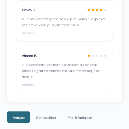
★★★★
★
Fabien J.
« Le pack est tres sympa mais le pure workout le gout est
pas terrible donc je l'ai pas encore fini. »
nutripure.fr
★
★
★
★
★
Ahcene B.
« Je deconseille fortement. Des nausees sur les deux
prises. Le gout est vraiment mauvais, tres chimique et
amer. »
nutripure.fr
Analyse
Composition
Prix & Variantes