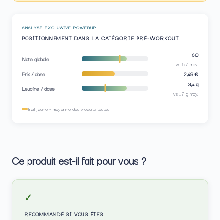
ANALYSE EXCLUSIVE POWERUP
POSITIONNEMENT DANS LA CATÉGORIE PRÉ-WORKOUT
6,8
Note globale
vs 5,7 moy.
Prix / dose
2,49 €
3,4 g
Leucine / dose
vs 1,7 g moy.
Trait jaune = moyenne des produits testés
Ce produit est-il fait pour vous ?
✓
RECOMMANDÉ SI VOUS ÊTES