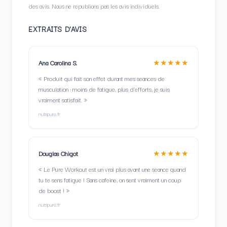
des avis. Nous ne republions pas les avis individuels.
EXTRAITS D'AVIS
★★★★★
Ana Carolina S.
« Produit qui fait son effet durant mes seances de
musculation : moins de fatigue, plus d'efforts, je suis
vraiment satisfait. »
nutripure.fr
★★★★★
Douglas Chigot
« Le Pure Workout est un vrai plus avant une seance quand
tu te sens fatigue ! Sans cafeine, on sent vraiment un coup
de boost ! »
nutripure.fr