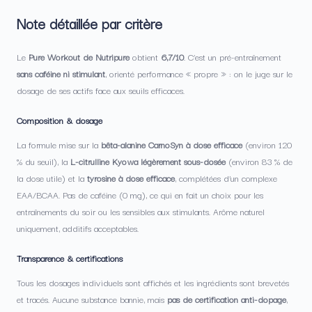
Note détaillée par critère
Le
Pure Workout de Nutripure
obtient
6,7/10
. C’est un pré-entraînement
sans caféine ni stimulant
, orienté performance « propre » : on le juge sur le
dosage de ses actifs face aux seuils efficaces.
Composition & dosage
La formule mise sur la
bêta-alanine CarnoSyn à dose efficace
(environ 120
% du seuil), la
L-citrulline Kyowa légèrement sous-dosée
(environ 83 % de
la dose utile) et la
tyrosine à dose efficace
, complétées d’un complexe
EAA/BCAA. Pas de caféine (0 mg), ce qui en fait un choix pour les
entraînements du soir ou les sensibles aux stimulants. Arôme naturel
uniquement, additifs acceptables.
Transparence & certifications
Tous les dosages individuels sont affichés et les ingrédients sont brevetés
et tracés. Aucune substance bannie, mais
pas de certification anti-dopage
,