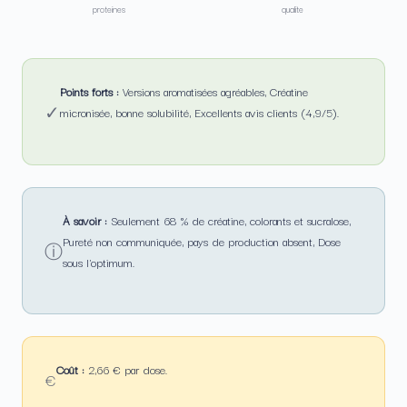
proteines
qualite
Points forts :
Versions aromatisées agréables, Créatine
✓
micronisée, bonne solubilité, Excellents avis clients (4,9/5).
À savoir :
Seulement 68 % de créatine, colorants et sucralose,
Pureté non communiquée, pays de production absent, Dose
ⓘ
sous l'optimum.
Coût :
2,66 € par dose.
€