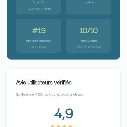
Note / 10
par dose
+0,2 vs moy. Créatine
#19
10/10
dans notre classement
Forme Creatine
sur 22 testés
Meilleur de la catégorie
Avis utilisateurs vérifiés
Synthèse de 4,801 avis collectés et analysés.
4,9
★★★★½