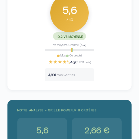
5,6
/ 10
+0,2 VS MOYENNE
vs moyenne Créatine (5,4)
Moy.
Ce produit
★★★★½
4,9
(4,801 avis)
4,801
avis vérifiés
NOTRE ANALYSE – GRILLE POWERUP 8 CRITÈRES
5,6
2,66 €