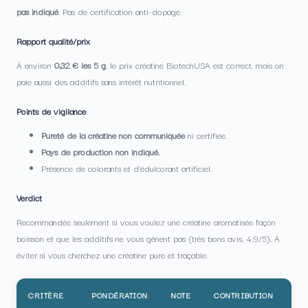
pas indiqué
. Pas de certification anti-dopage.
Rapport qualité/prix
À environ
0,32 € les 5 g
, le prix créatine BiotechUSA est correct, mais on
paie aussi des additifs sans intérêt nutritionnel.
Points de vigilance
Pureté de la créatine non communiquée
ni certifiée.
Pays de production non indiqué.
Présence de colorants et d’édulcorant artificiel.
Verdict
Recommandée seulement si vous voulez une créatine aromatisée façon
boisson et que les additifs ne vous gênent pas (très bons avis, 4,9/5). À
éviter si vous cherchez une créatine pure et traçable.
CRITÈRE
PONDÉRATION
NOTE
CONTRIBUTION
IN