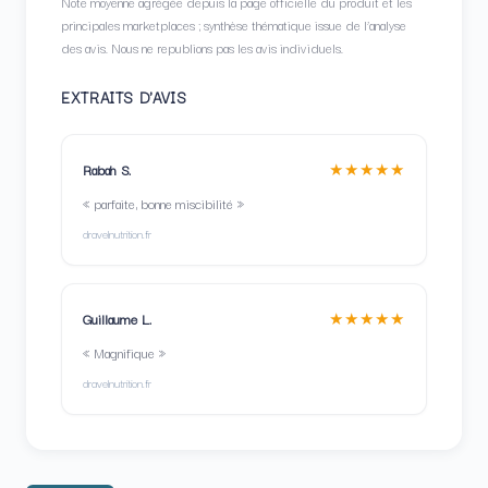
Note moyenne agrégée depuis la page officielle du produit et les
principales marketplaces ; synthèse thématique issue de l’analyse
des avis. Nous ne republions pas les avis individuels.
EXTRAITS D'AVIS
★★★★★
Rabah S.
« parfaite, bonne miscibilité »
dravelnutrition.fr
★★★★★
Guillaume L.
« Magnifique »
dravelnutrition.fr