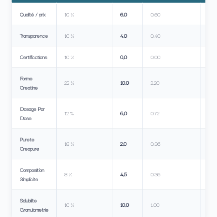
Qualité / prix
10 %
6,0
0.60
Transparence
10 %
4,0
0.40
Certifications
10 %
0,0
0.00
Forme
22 %
10,0
2.20
Creatine
Dosage Par
12 %
6,0
0.72
Dose
Purete
18 %
2,0
0.36
Creapure
Composition
8 %
4,5
0.36
Simplicite
Solubilite
10 %
10,0
1.00
Granulometrie