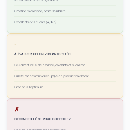
Créatine micronisée, bonne solubilité
Excellents avis clients (4,9/5)
~
À ÉVALUER SELON VOS PRIORITÉS
Seulement 68 % de créatine, colorants et sucralose
Pureté non communiquée, pays de production absent
Dose sous l'optimum
✗
DÉCONSEILLÉ SI VOUS CHERCHEZ
Pays de production non communiqué