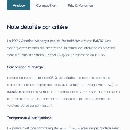
Analyse
Composition
Prix & Variantes
Note détaillée par critère
La
100% Creatine Monohydrate de BiotechUSA
obtient
5,6/10
. Une
monohydrate micronisée aromatisée, la forme de référence en créatine,
mais alourdie d’additifs. Rappel : 3 g/jour suffisent selon l’EFSA.
Composition & dosage
Le produit ne contient que
68 % de créatine
; le reste est composé
d’arômes, acidifiants, polydextrose,
colorants
(dont Rouge Allura AC) et
sucralose
selon les saveurs. La dose apporte environ 3,4 g de créatine, sous
l’optimum de 5 g. Une composition nettement plus chargée que les
versions pures du comparatif.
Transparence & certifications
La
pureté n’est pas communiquée
ni certifiée, le
pays de production n’est