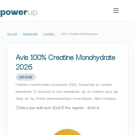
Passer
au
contenu
Accueil
›
Comparatifs
›
Créatine
›
100% Creatine Monohydrate
Avis 100% Creatine Monohydrate
2026
·
CRÉATINE
Créatine monohydrate micronisée 100%. Disponible en version
aromatisée (5 saveurs) et non-aromatisée. 3g de créatine pure par
dose de 5g. Pureté pharmaceutique revendiquée. Sans Creapure.
Mis à jour le
30 avril 2026
Prix régulier : 31,90 €