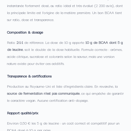
instantanée fortement dosé, au ratio idéal et très évalué (2 200 avis), dont
la principale limite est l’origine de la matière première. Un bon BCAA tient
sur ratio, dose et transparence.
Composition & dosage
Ratio
2:1:1
de référence. La dose de 10 g apporte
10 g de BCAA dont 5 g
de leucine
, soit le double de la dose habituelle. Formule correcte : arômes,
acide citrique, sucralose et colorants selon la saveur, mais une version
nature existe pour éviter ces additifs.
Transparence & certifications
Production au Royaume-Uni et liste d’ingrédients claire. En revanche, la
source de fermentation n’est pas communiquée
, ce qui empêche de garantir
le caractère vegan. Aucune certification anti-dopage.
Rapport qualité/prix
Environ 0,50 € les 5 g de leucine : un coût correct et compétitif pour un
BCAA dosé à 10 g par prise.