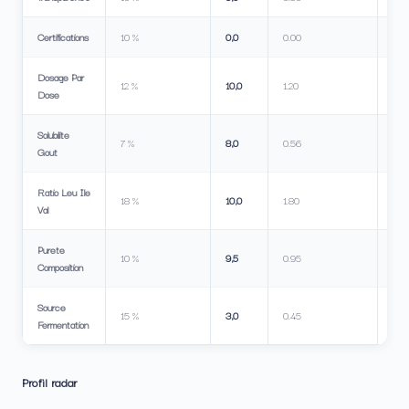
Certifications
10 %
0,0
0.00
Dosage Par
12 %
10,0
1.20
Dose
Solubilite
7 %
8,0
0.56
Gout
Ratio Leu Ile
18 %
10,0
1.80
Val
Purete
10 %
9,5
0.95
Composition
Source
15 %
3,0
0.45
Fermentation
Profil radar