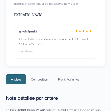
des avis. Nous ne republions pas les avis individuels.
EXTRAITS D'AVIS
★★★★★
sylvainlipinski
« Les BCAA Bulk se dissolvent parfaitement et la formule
2:1:1 est efficace. »
ebuyclub.com
Analyse
Composition
Prix & Variantes
Note détaillée par critère
Le
Bulk Instant BCAA Powder
obtient
7,0/10
. C’est un BCAA en poudre