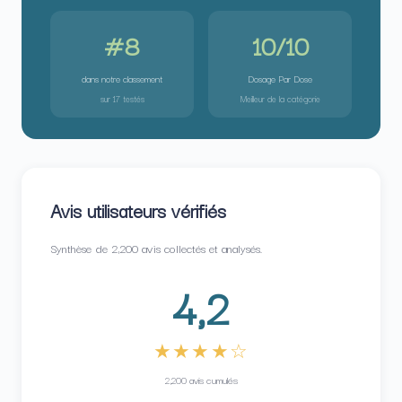
#8
10/10
dans notre classement
Dosage Par Dose
sur 17 testés
Meilleur de la catégorie
Avis utilisateurs vérifiés
Synthèse de 2,200 avis collectés et analysés.
4,2
★★★★☆
2,200 avis cumulés