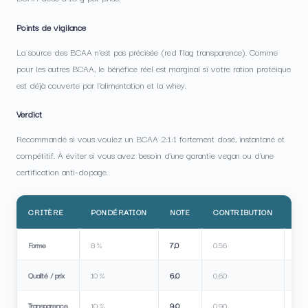
Points de vigilance
La source des BCAA n’est pas précisée (red flag transparence). Comme
pour les autres BCAA, le bénéfice réel est marginal si votre ration protéique
est déjà couverte par l’alimentation et la whey.
Verdict
Recommandé si vous voulez un BCAA 2:1:1 fortement dosé, instantané et
compétitif. À éviter si vous avez besoin d’une garantie vegan ou d’une
certification anti-dopage.
CRITÈRE
PONDÉRATION
NOTE
CONTRIBUTION
IN
Forme
8 %
7,0
0.56
Qualité / prix
10 %
6,0
0.60
Transparence
10 %
9,0
0.90