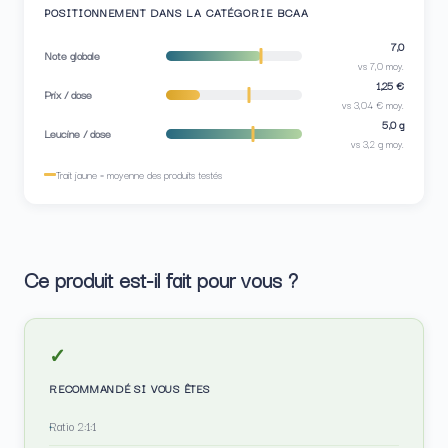
POSITIONNEMENT DANS LA CATÉGORIE BCAA
7,0
Note globale
vs 7,0 moy.
1,25 €
Prix / dose
vs 3,04 € moy.
5,0 g
Leucine / dose
vs 3,2 g moy.
Trait jaune = moyenne des produits testés
Ce produit est-il fait pour vous ?
✓
RECOMMANDÉ SI VOUS ÊTES
Ratio 2:1:1