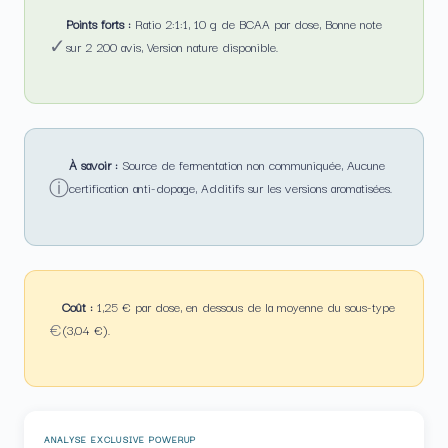
Points forts :
Ratio 2:1:1, 10 g de BCAA par dose, Bonne note
✓
sur 2 200 avis, Version nature disponible.
À savoir :
Source de fermentation non communiquée, Aucune
ⓘ
certification anti-dopage, Additifs sur les versions aromatisées.
Coût :
1,25 € par dose, en dessous de la moyenne du sous-type
€
(3,04 €).
ANALYSE EXCLUSIVE POWERUP