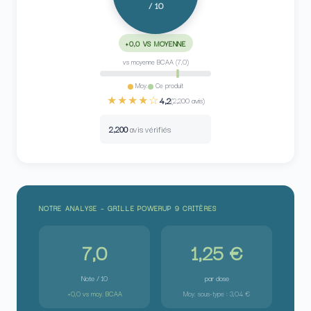
/ 10
+0,0 VS MOYENNE
vs moyenne BCAA (7,0)
Moy.
Ce produit
★★★★☆
4,2
(2,200 avis)
2,200
avis vérifiés
NOTRE ANALYSE – GRILLE POWERUP 9 CRITÈRES
7,0
1,25 €
Note / 10
par dose
+0,0 vs moy. BCAA
Moy. sous-type : 3,04 €