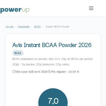
Passer
au
contenu
Accueil
›
Comparatifs
›
BCAA
›
Instant BCAA Powder
Avis Instant BCAA Powder 2026
·
BCAA
BCAA instantanés en poudre, ratio 2:1:1. 10g de BCAA par portion
(10g) : 5g leucine, 2,5g isoleucine, 2,5g valine.
Mis à jour le
30 avril 2026
Prix régulier : 24,99 €
7,0