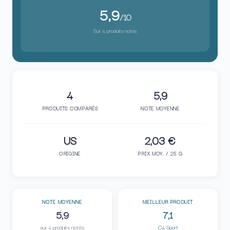
5,9
/10
Sur 4 produits notés
4
5,9
PRODUITS COMPARÉS
NOTE MOYENNE
US
2,03 €
ORIGINE
PRIX MOY. / 25 G
NOTE MOYENNE
MEILLEUR PRODUIT
5,9
7,1
sur 4 produits notés
C4 Sport