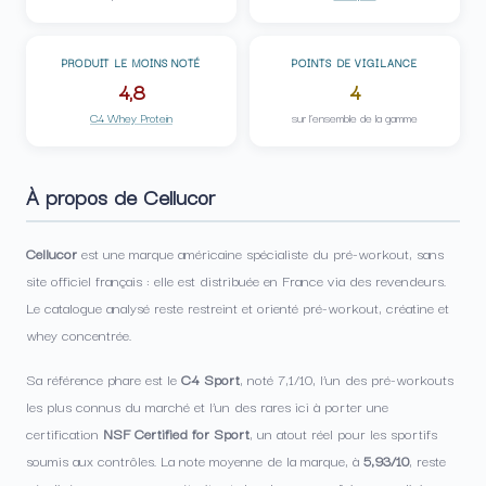
PRODUIT LE MOINS NOTÉ
POINTS DE VIGILANCE
4,8
4
C4 Whey Protein
sur l’ensemble de la gamme
À propos de Cellucor
Cellucor
est une marque américaine spécialiste du pré-workout, sans
site officiel français : elle est distribuée en France via des revendeurs.
Le catalogue analysé reste restreint et orienté pré-workout, créatine et
whey concentrée.
Sa référence phare est le
C4 Sport
, noté 7,1/10, l’un des pré-workouts
les plus connus du marché et l’un des rares ici à porter une
certification
NSF Certified for Sport
, un atout réel pour les sportifs
soumis aux contrôles. La note moyenne de la marque, à
5,93/10
, reste