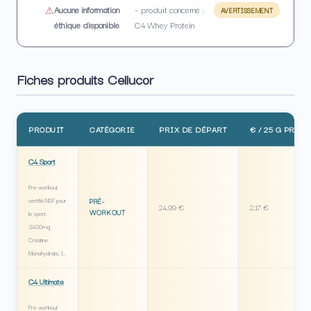
Aucune information
– produit concerné :
AVERTISSEMENT
éthique disponible
C4 Whey Protein
Fiches produits Cellucor
PRODUIT
CATÉGORIE
PRIX DE DÉPART
€ / 25 G PROT.
C4 Sport
Pre-workout
certifié NSF pour
PRÉ-
24,99 €
2,17 €
WORKOUT
le sport.
3400mg
Créatine
Monohydrate, 1…
C4 Ultimate
Pre-workout