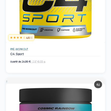
★★★★☆
4,8
(4)
PRÉ-WORKOUT
C4 Sport
à partir de 24,99 €
· 2,17 €/25 g
<
6,1