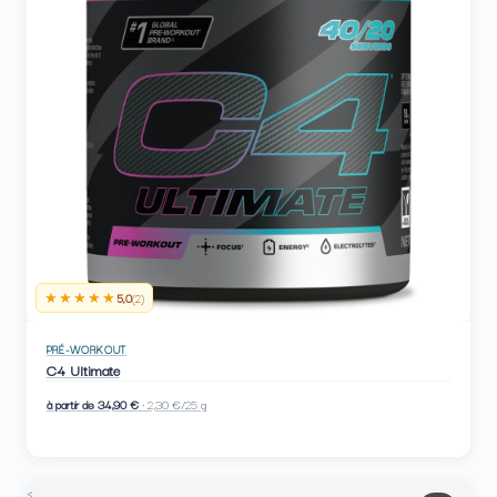
★★★★★
5,0
(2)
PRÉ-WORKOUT
C4 Ultimate
à partir de 34,90 €
· 2,30 €/25 g
<