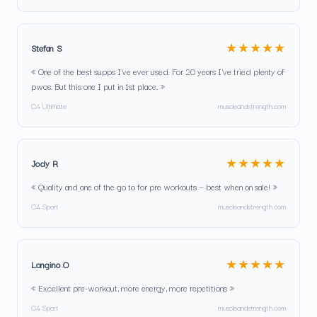
★★★★★
Stefan S
« One of the best supps I've ever used. For 20 years I've tried plenty of
pwos. But this one I put in 1st place. »
C4 Ultimate
muscleandstrength.com
★★★★★
Jody R
« Quality and one of the go to for pre workouts — best when on sale! »
C4 Sport
muscleandstrength.com
★★★★★
Longino O
« Excellent pre-workout, more energy, more repetitions »
C4 Sport
muscleandstrength.com