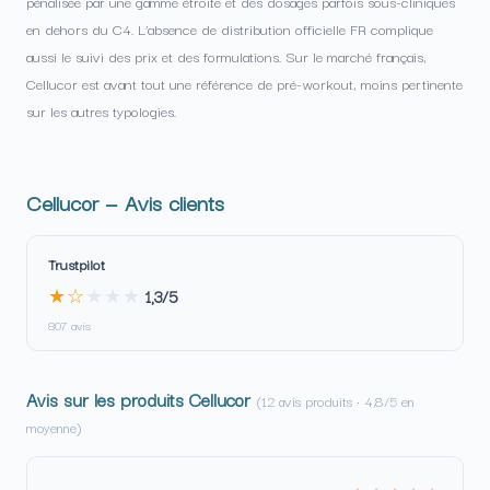
pénalisée par une gamme étroite et des dosages parfois sous-cliniques
en dehors du C4. L’absence de distribution officielle FR complique
aussi le suivi des prix et des formulations. Sur le marché français,
Cellucor est avant tout une référence de pré-workout, moins pertinente
sur les autres typologies.
Cellucor — Avis clients
Trustpilot
★☆
★
★
★
1,3/5
807 avis
Avis sur les produits Cellucor
(12 avis produits · 4,8/5 en
moyenne)