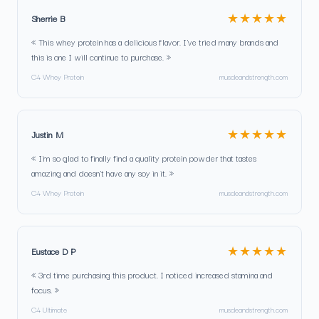
★★★★★
Sherrie B
« This whey protein has a delicious flavor. I've tried many brands and
this is one I will continue to purchase. »
C4 Whey Protein
muscleandstrength.com
★★★★★
Justin M
« I'm so glad to finally find a quality protein powder that tastes
amazing and doesn't have any soy in it. »
C4 Whey Protein
muscleandstrength.com
★★★★★
Eustace D P
« 3rd time purchasing this product. I noticed increased stamina and
focus. »
C4 Ultimate
muscleandstrength.com