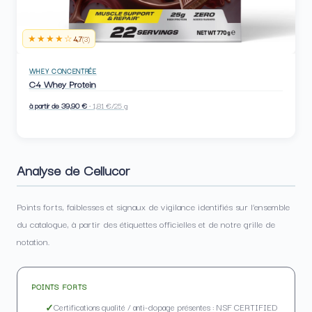
★★★★☆
4,7
(3)
WHEY CONCENTRÉE
C4 Whey Protein
à partir de 39,90 €
· 1,81 €/25 g
Analyse de Cellucor
Points forts, faiblesses et signaux de vigilance identifiés sur l’ensemble
du catalogue, à partir des étiquettes officielles et de notre grille de
notation.
POINTS FORTS
Certifications qualité / anti-dopage présentes : NSF CERTIFIED