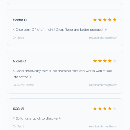
★★★★★
Hector C
« Once again C4 did it right!! Great flavor and better product!! »
C4 Sport
muscleandstrength.com
★★★★
★
Nicole C
« Good flavor, easy to mix. No chemical taste and works well mixed
into coffee. »
C4 Whey Protein
muscleandstrength.com
★★★★
★
SCG-21
« Solid taste, quick to dissolve »
C4 Sport
muscleandstrength.com