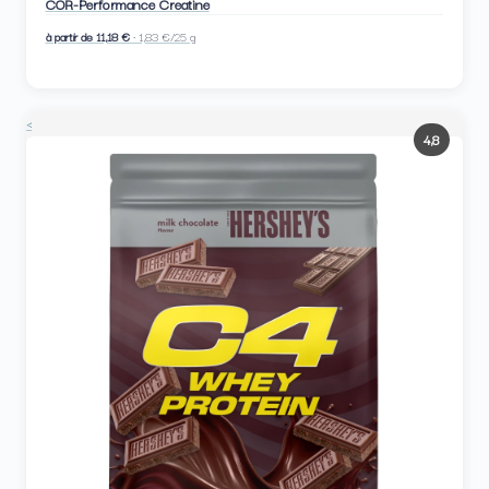
COR-Performance Creatine
à partir de 11,18 €
· 1,83 €/25 g
<
4,8