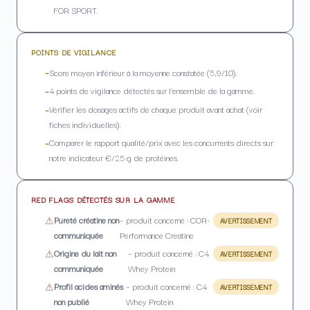
FOR SPORT.
POINTS DE VIGILANCE
Score moyen inférieur à la moyenne constatée (5,9/10).
4 points de vigilance détectés sur l’ensemble de la gamme.
Vérifier les dosages actifs de chaque produit avant achat (voir
fiches individuelles).
Comparer le rapport qualité/prix avec les concurrents directs sur
notre indicateur €/25 g de protéines.
RED FLAGS DÉTECTÉS SUR LA GAMME
Pureté créatine non
– produit concerné : COR-
AVERTISSEMENT
communiquée
Performance Creatine
Origine du lait non
– produit concerné : C4
AVERTISSEMENT
communiquée
Whey Protein
Profil acides aminés
– produit concerné : C4
AVERTISSEMENT
non publié
Whey Protein