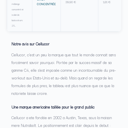
39,90 €
1,81 €
mélange
CONCENTRÉE
concentré et
isolat de
lactosérum.
25…
Notre avis sur Cellucor
Cellucor, c’est un peu la marque que tout le monde connait sans
forcément savoir pourquoi. Portée par le succes massif de sa
gamme C4, elle s’est imposée comme un incontournable du pre-
workout aux Etats-Unis et au-delà. Mais quand on regarde les
formules de plus pres, le tableau est plus nuance que ce que la
notoriete laisse croire.
Une marque americaine taillée pour le grand public
Cellucor a ete fondée en 2002 a Austin, Texas, sous la maison
mere Nutrabolt. Le positionnement est clair depuis le debut :