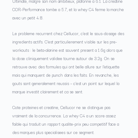
Ultimate, malgre son nom ambitieux, plafonne a 6.1. La creatine
COR-Performance tombe a 5.7, et la whey C4 ferme la marche
avec un petit 4.8.
Le probleme recurrent chez Cellucor, c’est le sous-dosage des
ingredients actifs. C’est particulierement visible sur les pre-
workouts : le beta-alanine est souvent present a 1.6g alors que
la dose cliniquement validee tourne autour de 3.2g. On se
retrouve avec des formules qui ont belle allure sur l’etiquette
mais qui manquent de punch dans les faits. En revanche, les
gouts sont generalement reussis – c’est un point sur lequel la
marque investit clairement et ca se sent.
Cote proteines et creatine, Cellucor ne se distingue pas
vraiment de la concurrence. La whey C4 a un score assez
faible qui traduit un rapport qualite-prix peu competitif face a
des marques plus specialisees sur ce segment.