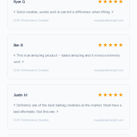
★★★★★
Ryan G
« Solid creatine, works well & can tell a difference when lifting. »
COR-Performance Creatine
muscleandstrength.com
★★★★★
Ben B
« This is an amazing product — tastes amazing and it mixes extremely
well. »
COR-Performance Creatine
muscleandstrength.com
★★★★★
Justin M
« Definitely one of the best tasting creatines on the market. Most have a
bad aftertaste. Not this one. »
COR-Performance Creatine
muscleandstrength.com