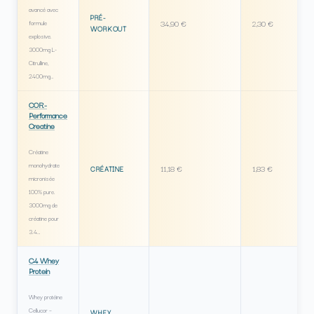
avancé avec
PRÉ-
34,90 €
2,30 €
formule
WORKOUT
explosive.
3000mg L-
Citrulline,
2400mg…
COR-
Performance
Creatine
Créatine
monohydrate
11,18 €
1,83 €
CRÉATINE
micronisée
100% pure.
3000mg de
créatine pour
3.4…
C4 Whey
Protein
Whey protéine
Cellucor –
WHEY