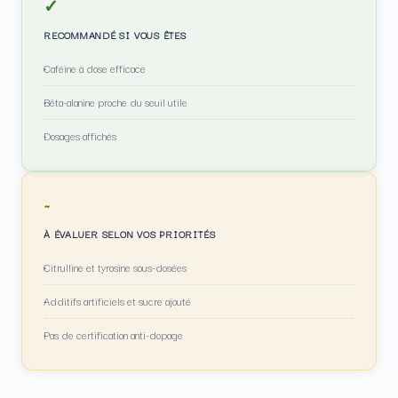
✓
RECOMMANDÉ SI VOUS ÊTES
Caféine à dose efficace
Bêta-alanine proche du seuil utile
Dosages affichés
~
À ÉVALUER SELON VOS PRIORITÉS
Citrulline et tyrosine sous-dosées
Additifs artificiels et sucre ajouté
Pas de certification anti-dopage