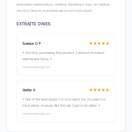
principales marketplaces ; synthèse thématique issue de l’analyse
des avis. Nous ne republions pas les avis individuels.
EXTRAITS D'AVIS
★★★★★
Eustace D P
« 3rd time purchasing this product. I noticed increased
stamina and focus. »
muscleandstrength.com
★★★★★
Stefan S
« One of the best supps I've ever used. For 20 years I've
tried plenty of pwos. But this one I put in 1st place. »
muscleandstrength.com