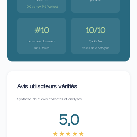
+0,0 vs moy. Pré-Workout
#10
10/10
dans notre classement
Qualite Mix
sur 18 testés
Meilleur de la catégorie
Avis utilisateurs vérifiés
Synthèse de 5 avis collectés et analysés.
5,0
★★★★★