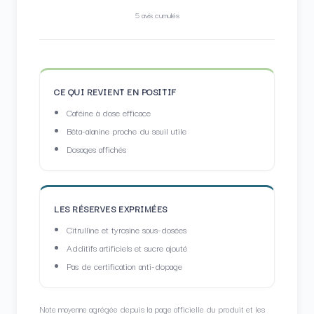
5 avis cumulés
CE QUI REVIENT EN POSITIF
Caféine à dose efficace
Bêta-alanine proche du seuil utile
Dosages affichés
LES RÉSERVES EXPRIMÉES
Citrulline et tyrosine sous-dosées
Additifs artificiels et sucre ajouté
Pas de certification anti-dopage
Note moyenne agrégée depuis la page officielle du produit et les