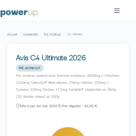
Passer
au
contenu
Accueil
›
Comparatifs
›
Pré-Workout
›
C4 Ultimate
Avis C4 Ultimate 2026
·
PRÉ-WORKOUT
Pre-workout avancé avec formule explosive. 3000mg L-Citrulline,
2400mg CarnoSyn® Béta-alanine, 150mg Caféine, 250mg L-
Tyrosine, 100mg Choline, 17.5mg AstraGin®. Disponible en 380g
(20 double doses) et 500g.
Mis à jour le
1 mai 2026
Prix régulier : 34,90 €