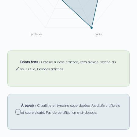
proteines
qualite
Points forts :
Caféine à dose efficace, Bêta-alanine proche du
✓
seuil utile, Dosages affichés.
À savoir :
Citrulline et tyrosine sous-dosées, Additifs artificiels
ⓘ
et sucre ajouté, Pas de certification anti-dopage.