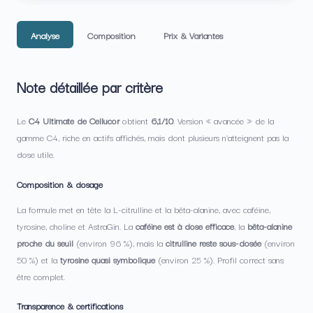
Analyse
Composition
Prix & Variantes
Note détaillée par critère
Le
C4 Ultimate de Cellucor
obtient
6,1/10
. Version « avancée » de la
gamme C4, riche en actifs affichés, mais dont plusieurs n’atteignent pas la
dose utile.
Composition & dosage
La formule met en tête la L-citrulline et la bêta-alanine, avec caféine,
tyrosine, choline et AstraGin. La
caféine est à dose efficace
, la
bêta-alanine
proche du seuil
(environ 96 %), mais la
citrulline reste sous-dosée
(environ
50 %) et la
tyrosine quasi symbolique
(environ 25 %). Profil correct sans
être complet.
Transparence & certifications