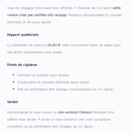
Tous les dosages individuels sont affichés. À l’inverse du C4 Sport,
cette
version n’est pas certifiée anti-dopage
. Présence d’édulcorants et colorant
artificiels, et de sucre ajouté.
Rapport qualité/prix
Le contenant est relevé à
34,90 €
, dans la moyenne haute du panel pour
des actifs partiellement sous-dosés.
Points de vigilance
Citrulline et tyrosine sous-dosées
Édulcorants et colorant artificiels, sucre ajouté
Pas de certification anti-dopage (contrairement au C4 Sport)
Verdict
Recommandé si vous voulez un
pre-workout Cellucor
stimulant à la
caféine bien dosée. À éviter si vous cherchez une vraie congestion
(citrulline) ou la certification anti-dopage du C4 Sport.