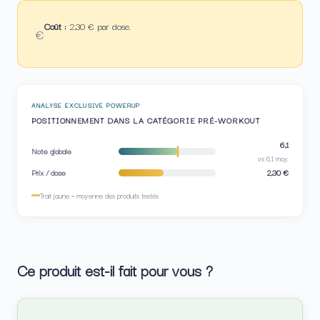
Coût :
2,30 € par dose.
€
ANALYSE EXCLUSIVE POWERUP
POSITIONNEMENT DANS LA CATÉGORIE PRÉ-WORKOUT
6,1
Note globale
vs 6,1 moy.
Prix / dose
2,30 €
Trait jaune = moyenne des produits testés
Ce produit est-il fait pour vous ?