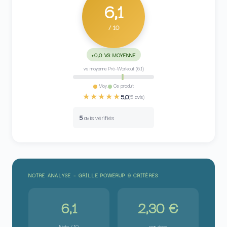
6,1
/ 10
+0,0 VS MOYENNE
vs moyenne Pré-Workout (6,1)
Moy.
Ce produit
★★★★★
5,0
(5 avis)
5
avis vérifiés
NOTRE ANALYSE – GRILLE POWERUP 9 CRITÈRES
6,1
2,30 €
Note / 10
par dose