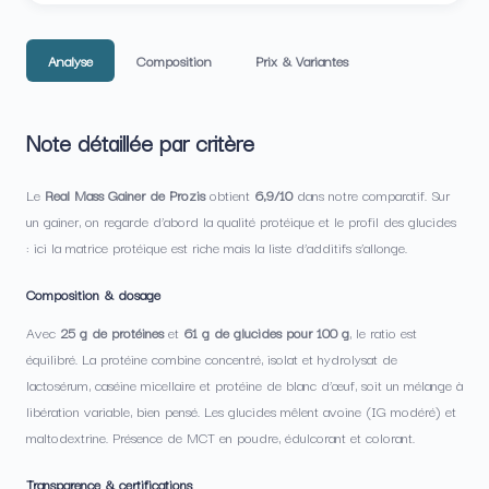
Analyse
Composition
Prix & Variantes
Note détaillée par critère
Le
Real Mass Gainer de Prozis
obtient
6,9/10
dans notre comparatif. Sur
un gainer, on regarde d’abord la qualité protéique et le profil des glucides
: ici la matrice protéique est riche mais la liste d’additifs s’allonge.
Composition & dosage
Avec
25 g de protéines
et
61 g de glucides pour 100 g
, le ratio est
équilibré. La protéine combine concentré, isolat et hydrolysat de
lactosérum, caséine micellaire et protéine de blanc d’œuf, soit un mélange à
libération variable, bien pensé. Les glucides mêlent avoine (IG modéré) et
maltodextrine. Présence de MCT en poudre, édulcorant et colorant.
Transparence & certifications