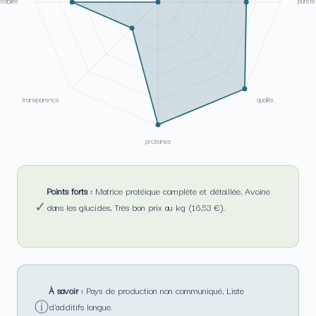
stibilite
purete
transparence
qualite
proteines
Points forts :
Matrice protéique complète et détaillée, Avoine
✓
dans les glucides, Très bon prix au kg (16,53 €).
À savoir :
Pays de production non communiqué, Liste
ⓘ
d'additifs longue.