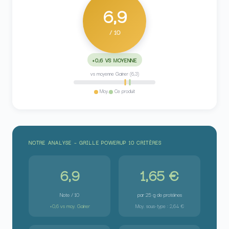
6,9
/ 10
+0,6 VS MOYENNE
vs moyenne Gainer (6,3)
Moy.
Ce produit
NOTRE ANALYSE – GRILLE POWERUP 10 CRITÈRES
6,9
1,65 €
Note / 10
par 25 g de protéines
+0,6 vs moy. Gainer
Moy. sous-type : 2,64 €