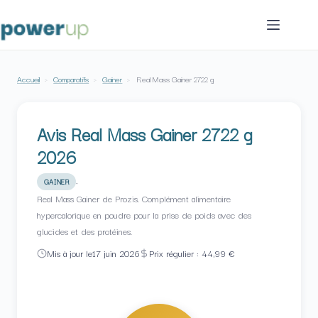
Passer
au
contenu
Accueil
›
Comparatifs
›
Gainer
›
Real Mass Gainer 2722 g
Avis Real Mass Gainer 2722 g
2026
·
GAINER
Real Mass Gainer de Prozis. Complément alimentaire
hypercalorique en poudre pour la prise de poids avec des
glucides et des protéines.
Mis à jour le
17 juin 2026
Prix régulier : 44,99 €