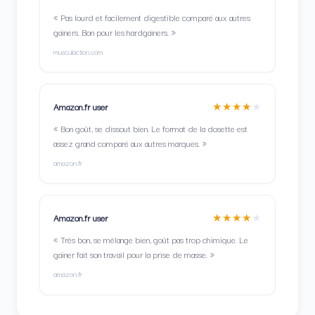
« Pas lourd et facilement digestible comparé aux autres
gainers. Bon pour les hardgainers. »
musculaction.com
★★★★
★
Amazon.fr user
« Bon goût, se dissout bien. Le format de la dosette est
assez grand comparé aux autres marques. »
amazon.fr
★★★★
★
Amazon.fr user
« Très bon, se mélange bien, goût pas trop chimique. Le
gainer fait son travail pour la prise de masse. »
amazon.fr