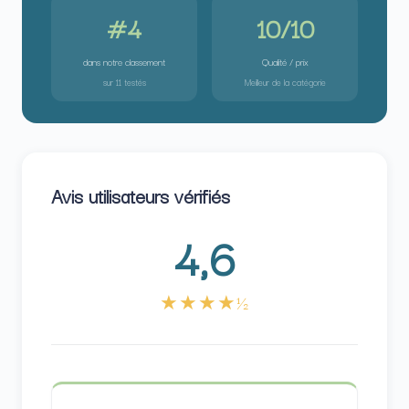
#4
10/10
dans notre classement
Qualité / prix
sur 11 testés
Meilleur de la catégorie
Avis utilisateurs vérifiés
4,6
★★★★½