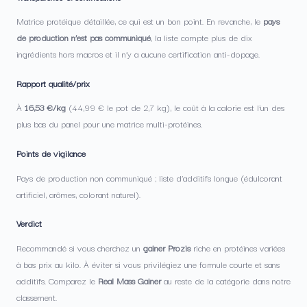
Matrice protéique détaillée, ce qui est un bon point. En revanche, le
pays
de production n’est pas communiqué
, la liste compte plus de dix
ingrédients hors macros et il n’y a aucune certification anti-dopage.
Rapport qualité/prix
À
16,53 €/kg
(44,99 € le pot de 2,7 kg), le coût à la calorie est l’un des
plus bas du panel pour une matrice multi-protéines.
Points de vigilance
Pays de production non communiqué ; liste d’additifs longue (édulcorant
artificiel, arômes, colorant naturel).
Verdict
Recommandé si vous cherchez un
gainer Prozis
riche en protéines variées
à bas prix au kilo. À éviter si vous privilégiez une formule courte et sans
additifs. Comparez le
Real Mass Gainer
au reste de la catégorie dans notre
classement.