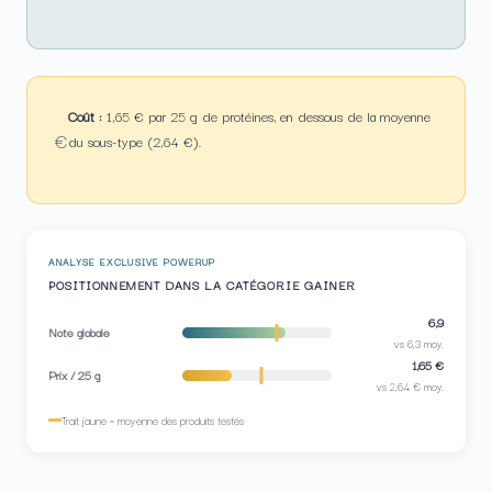
Coût :
1,65 € par 25 g de protéines, en dessous de la moyenne
€
du sous-type (2,64 €).
ANALYSE EXCLUSIVE POWERUP
POSITIONNEMENT DANS LA CATÉGORIE GAINER
6,9
Note globale
vs 6,3 moy.
1,65 €
Prix / 25 g
vs 2,64 € moy.
Trait jaune = moyenne des produits testés