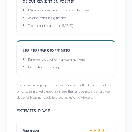
CE QUI REVIENT EN POSITIF
Matrice protéique complète et détaillée
Avoine dans les glucides
Très bon prix au kg (16,53 €)
LES RÉSERVES EXPRIMÉES
Pays de production non communiqué
Liste d'additifs longue
Note moyenne agrégée depuis la page officielle du produit et les
principales marketplaces ; synthèse thématique issue de l’analyse
des avis. Nous ne republions pas les avis individuels.
EXTRAITS D'AVIS
★★★★
★
Forum user