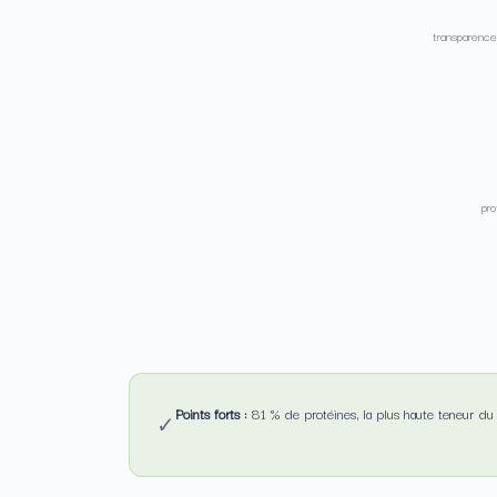
transparence
pro
Points forts :
81 % de protéines, la plus haute teneur du
✓