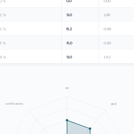
0 %
0,0
0.00
12 %
9,0
1.08
12 %
8,2
0.98
5 %
6,0
0.90
18 %
9,0
1.62
aa
certifications
gout