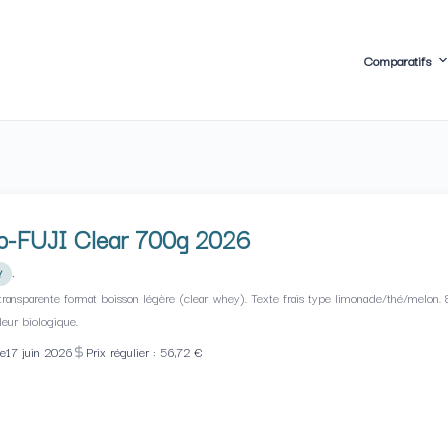
Comparatifs
so-FUJI Clear 700g 2026
·
Y
transparente format boisson légère (clear whey). Texte frais type limonade/thé/melon.
eur biologique.
le
17 juin 2026
Prix régulier : 56,72 €