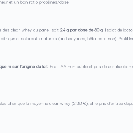
cheur et un bon ratio protéines/dose.
te des clear whey du panel, soit
24 g par dose de 30 g
. Isolat de lac
itrique et colorants naturels (anthocyanes, bêta-carotène). Profil le
e ni sur l’origine du lait
. Profil AA non publié et pas de certificatio
plus cher que la moyenne clear whey (2,38 €), et le prix d’entrée d