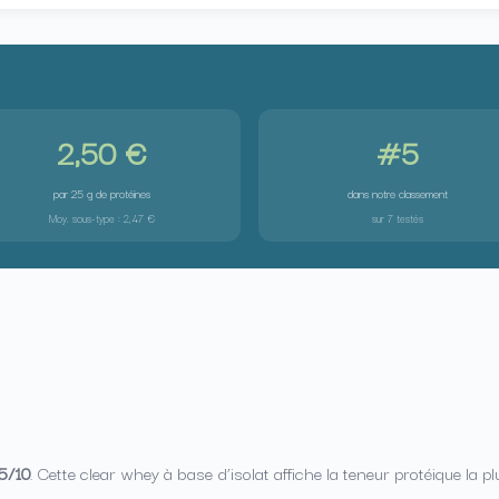
2,50 €
#5
par 25 g de protéines
dans notre classement
Moy. sous-type : 2,47 €
sur 7 testés
5/10
. Cette clear whey à base d’isolat affiche la teneur protéique la p