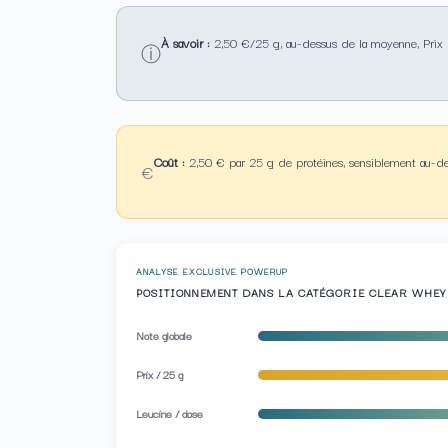
À savoir :
2,50 €/25 g, au-dessus de la moyenne, Prix d'
ⓘ
Coût :
2,50 € par 25 g de protéines, sensiblement au-d
€
ANALYSE EXCLUSIVE POWERUP
POSITIONNEMENT DANS LA CATÉGORIE CLEAR WHEY
Note globale
Prix / 25 g
Leucine / dose