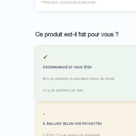
Trait jaune = moyenne des produits testés
Ce produit est-il fait pour vous ?
✓
RECOMMANDÉ SI VOUS ÊTES
81 % de protéines, la plus haute teneur du format
24 g de protéines par dose
~
À ÉVALUER SELON VOS PRIORITÉS
2,50 €/25 g, au-dessus de la moyenne