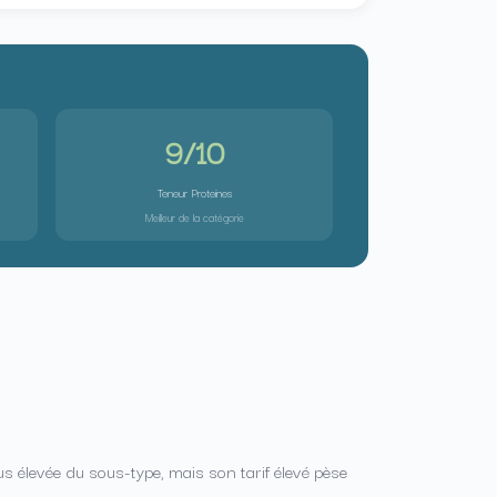
9/10
Teneur Proteines
Meilleur de la catégorie
lus élevée du sous-type, mais son tarif élevé pèse