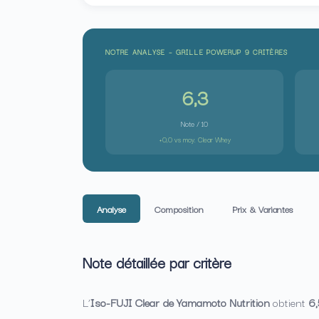
NOTRE ANALYSE – GRILLE POWERUP 9 CRITÈRES
6,3
Note / 10
+0,0 vs moy. Clear Whey
Analyse
Composition
Prix & Variantes
Note détaillée par critère
L’
Iso-FUJI Clear de Yamamoto Nutrition
obtient
6,