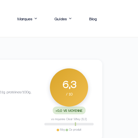
Marques
Guides
Blog
6,3
 81g protéines/100g,
/ 10
+0,0 VS MOYENNE
vs moyenne Clear Whey (6,3)
Moy.
Ce produit