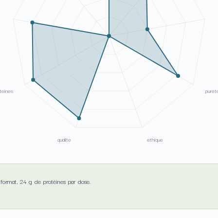
teines
puret
qualite
ethique
 format, 24 g de protéines par dose.