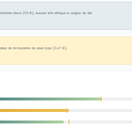
entrée élevé (56 €), Aucune info éthique ni origine du lait.
essus de la moyenne du sous-type (2,47 €).