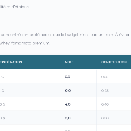
ité et d’éthique.
oncentrée en protéines et que le budget n’est pas un frein. À évite
ar whey Yamamoto premium.
PONDÉRATION
NOTE
CONTRIBUTION
5 %
0,0
0.00
8 %
6,0
0.48
0 %
4,0
0.40
0 %
8,0
0.80