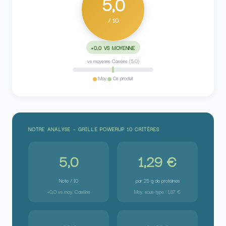
5,0
/ 10
+0,0 VS MOYENNE
vs moyenne Caséine (5,0)
Moy.
Ce produit
NOTRE ANALYSE – GRILLE POWERUP 10 CRITÈRES
5,0
1,29 €
Note / 10
par 25 g de protéines
+0,0 vs moy. Caséine
Moy. sous-type : 1,87 €