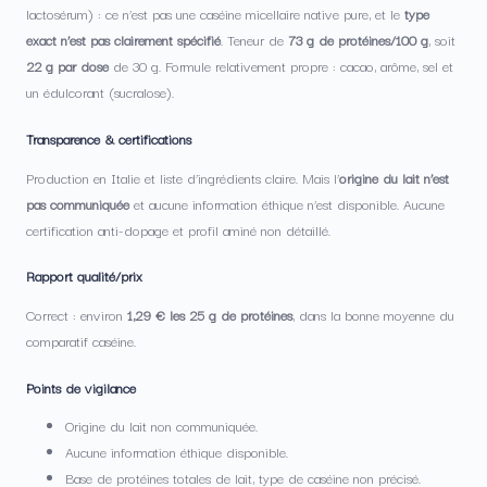
lactosérum) : ce n’est pas une caséine micellaire native pure, et le
type
exact n’est pas clairement spécifié
. Teneur de
73 g de protéines/100 g
, soit
22 g par dose
de 30 g. Formule relativement propre : cacao, arôme, sel et
un édulcorant (sucralose).
Transparence & certifications
Production en Italie et liste d’ingrédients claire. Mais l’
origine du lait n’est
pas communiquée
et aucune information éthique n’est disponible. Aucune
certification anti-dopage et profil aminé non détaillé.
Rapport qualité/prix
Correct : environ
1,29 € les 25 g de protéines
, dans la bonne moyenne du
comparatif caséine.
Points de vigilance
Origine du lait non communiquée.
Aucune information éthique disponible.
Base de protéines totales de lait, type de caséine non précisé.