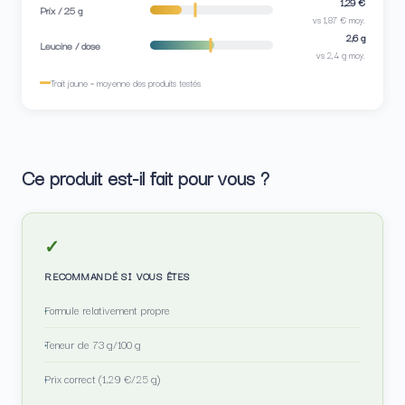
1,29 €
Prix / 25 g
vs 1,87 € moy.
2,6 g
Leucine / dose
vs 2,4 g moy.
Trait jaune = moyenne des produits testés
Ce produit est-il fait pour vous ?
✓
RECOMMANDÉ SI VOUS ÊTES
Formule relativement propre
Teneur de 73 g/100 g
Prix correct (1,29 €/25 g)