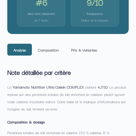
#6
9/10
dans notre classement
Transparence
sur 7 testés
Meilleur de la catégorie
Analyse
Composition
Prix & Variantes
Note détaillée par critère
La
Yamamoto Nutrition Ultra Casein COMPLEX
obtient
4,7/10
. Le produit
repose sur des protéines totales de lait enrichies en caséine, plutôt qu’une
vraie caséine micellaire native. Cette base et le manque d’informations sur
l’origine du lait limitent sa note.
Composition & dosage
Protéines totales de lait enrichies en caséine (92 % caséine, 8 %