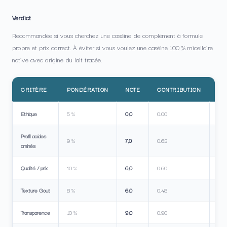
Verdict
Recommandée si vous cherchez une caséine de complément à formule
propre et prix correct. À éviter si vous voulez une caséine 100 % micellaire
native avec origine du lait tracée.
CRITÈRE
PONDÉRATION
NOTE
CONTRIBUTION
IN
Ethique
5 %
0,0
0.00
Profil acides
9 %
7,0
0.63
aminés
Qualité / prix
10 %
6,0
0.60
Texture Gout
8 %
6,0
0.48
Transparence
10 %
9,0
0.90