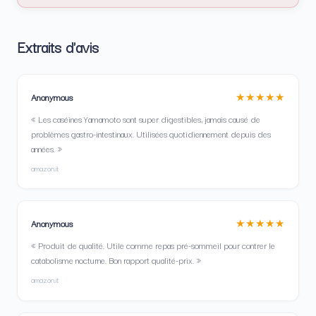
Extraits d'avis
★★★★★
Anonymous
« Les caséines Yamamoto sont super digestibles, jamais causé de
problèmes gastro-intestinaux. Utilisées quotidiennement depuis des
années. »
amazon.it
★★★★★
Anonymous
« Produit de qualité. Utile comme repas pré-sommeil pour contrer le
catabolisme nocturne. Bon rapport qualité-prix. »
amazon.it