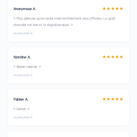
★★★★★
Anonymous A.
« Plus pâteuse qu'un isolat mais terriblement plus efficace. Le goût
chocolat est bon et la digestion aussi. »
dravelnutrition.fr
★★★★★
Nordine A.
« Bonne caséine. »
dravelnutrition.fr
★★★★★
Fabien A.
« Génial. »
dravelnutrition.fr