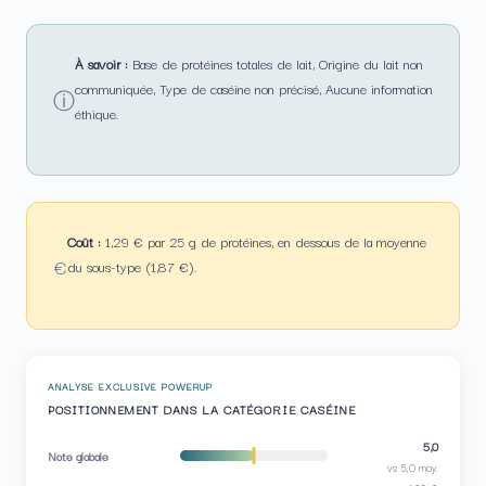
À savoir :
Base de protéines totales de lait, Origine du lait non
communiquée, Type de caséine non précisé, Aucune information
ⓘ
éthique.
Coût :
1,29 € par 25 g de protéines, en dessous de la moyenne
€
du sous-type (1,87 €).
ANALYSE EXCLUSIVE POWERUP
POSITIONNEMENT DANS LA CATÉGORIE CASÉINE
5,0
Note globale
vs 5,0 moy.