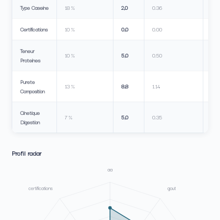
Type Caseine
18 %
2,0
0.36
Certifications
10 %
0,0
0.00
Teneur
10 %
5,0
0.50
Proteines
Purete
13 %
8,8
1.14
Composition
Cinetique
7 %
5,0
0.35
Digestion
Profil radar
aa
certifications
gout