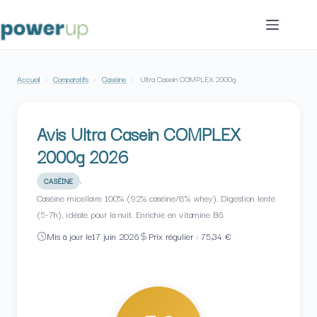
Passer
au
contenu
Accueil
›
Comparatifs
›
Caséine
›
Ultra Casein COMPLEX 2000g
Avis Ultra Casein COMPLEX
2000g 2026
·
CASÉINE
Caséine micellaire 100% (92% caséine/8% whey). Digestion lente
(5-7h), idéale pour la nuit. Enrichie en vitamine B6.
Mis à jour le
17 juin 2026
Prix régulier : 75,34 €