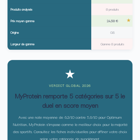
Produits analysés
8 produits
Prix moyen gamme
24,58 €
Origine
GB
Largeur de gamme
Gamme 8 produits
★
VERDICT GLOBAL 2026
MyProtein remporte 5 catégories sur 5 le
duel en score moyen
Avec une note moyenne de 6,3/10 contre 5,6/10 pour Optimum
Nutrition, MyProtein s’impose comme le meilleur choix pour la majorité
des sportifs. Consultez les fiches individuelles pour affiner votre choix
selon votre catégorie de supplément.