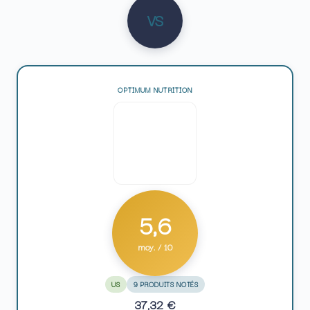
VS
OPTIMUM NUTRITION
5,6
moy. / 10
US
9 PRODUITS NOTÉS
37,32 €