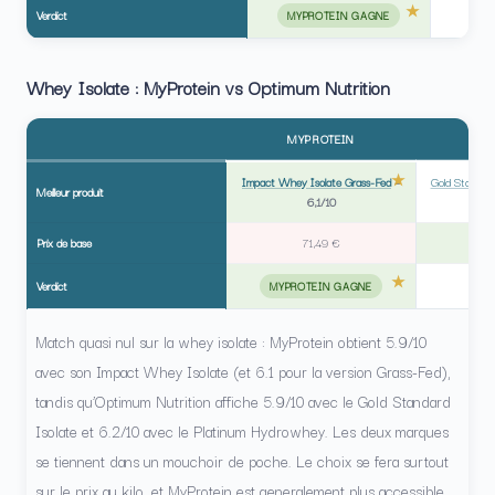
Verdict
MYPROTEIN GAGNE
Whey Isolate : MyProtein vs Optimum Nutrition
MYPROTEIN
Impact Whey Isolate Grass-Fed
–
Gold Standar
Meilleur produit
6,1/10
Prix de base
71,49 €
Verdict
MYPROTEIN GAGNE
Match quasi nul sur la whey isolate : MyProtein obtient 5.9/10
avec son Impact Whey Isolate (et 6.1 pour la version Grass-Fed),
tandis qu’Optimum Nutrition affiche 5.9/10 avec le Gold Standard
Isolate et 6.2/10 avec le Platinum Hydrowhey. Les deux marques
se tiennent dans un mouchoir de poche. Le choix se fera surtout
sur le prix au kilo, et MyProtein est generalement plus accessible