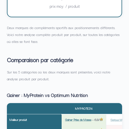
prix moy. / produit
Deux marques de compléments sportifs aux positionnements différents.
Voici notre analyse complète produit par produit, sur toutes les catégories
où elles se font face.
Comparaison par catégorie
Sur les 5 catégories où les deux marques sont présentes, voici notre
analyse produit par produit.
Gainer : MyProtein vs Optimum Nutrition
MYPROTEIN
O
Meilleur produit
Gainer Prise de Masse
–
6,8/10
Serious Mass W