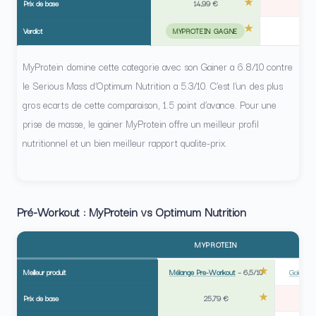
Prix de base
14,99 €
Verdict
MYPROTEIN GAGNE
MyProtein domine cette categorie avec son Gainer a 6.8/10 contre
le Serious Mass d’Optimum Nutrition a 5.3/10. C’est l’un des plus
gros ecarts de cette comparaison, 1.5 point d’avance. Pour une
prise de masse, le gainer MyProtein offre un meilleur profil
nutritionnel et un bien meilleur rapport qualite-prix.
Pré-Workout : MyProtein vs Optimum Nutrition
MYPROTEIN
Meilleur produit
Mélange Pre-Workout
–
6,5/10
Gold St
Prix de base
25,79 €