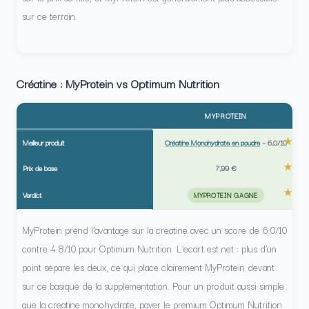
sur ce terrain.
Créatine : MyProtein vs Optimum Nutrition
MYPROTEIN
Meilleur produit
Créatine Monohydrate en poudre
–
6,0/10
Prix de base
7,99 €
Verdict
MYPROTEIN GAGNE
MyProtein prend l’avantage sur la creatine avec un score de 6.0/10
contre 4.8/10 pour Optimum Nutrition. L’ecart est net : plus d’un
point separe les deux, ce qui place clairement MyProtein devant
sur ce basique de la supplementation. Pour un produit aussi simple
que la creatine monohydrate, payer le premium Optimum Nutrition