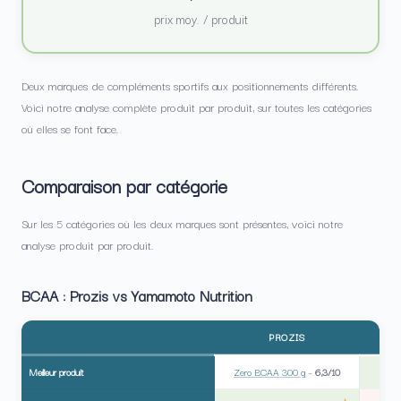
prix moy. / produit
Deux marques de compléments sportifs aux positionnements différents.
Voici notre analyse complète produit par produit, sur toutes les catégories
où elles se font face.
Comparaison par catégorie
Sur les 5 catégories où les deux marques sont présentes, voici notre
analyse produit par produit.
BCAA : Prozis vs Yamamoto Nutrition
PROZIS
Meilleur produit
Zero BCAA 300 g
–
6,3/10
BC