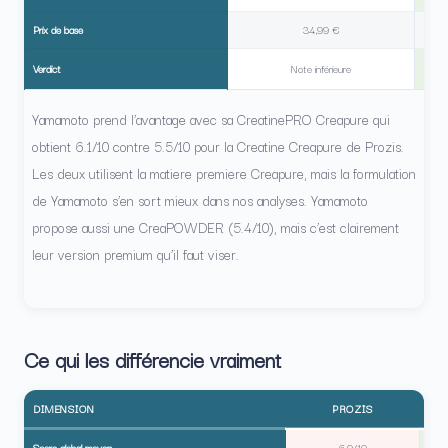
Prix de base
34,99 €
Verdict
Note inférieure
Yamamoto prend l’avantage avec sa CreatinePRO Creapure qui
obtient 6.1/10 contre 5.5/10 pour la Creatine Creapure de Prozis.
Les deux utilisent la matiere premiere Creapure, mais la formulation
de Yamamoto s’en sort mieux dans nos analyses. Yamamoto
propose aussi une CreaPOWDER (5.4/10), mais c’est clairement
leur version premium qu’il faut viser.
Ce qui les différencie vraiment
DIMENSION
PROZIS
Score global moyen
6,0/10