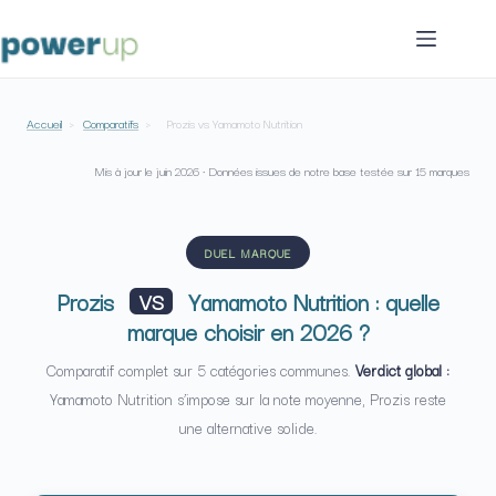
Passer
au
contenu
Accueil
›
Comparatifs
›
Prozis vs Yamamoto Nutrition
Mis à jour le
juin 2026
· Données issues de notre base testée sur 15 marques
DUEL MARQUE
Prozis
Yamamoto Nutrition : quelle
VS
marque choisir en 2026 ?
Comparatif complet sur 5 catégories communes.
Verdict global :
Yamamoto Nutrition s’impose sur la note moyenne, Prozis reste
une alternative solide.