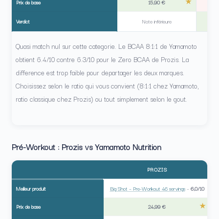
Prix de base
15,90 €
Verdict
Note inférieure
Y
Quasi match nul sur cette categorie. Le BCAA 8:1:1 de Yamamoto
obtient 6.4/10 contre 6.3/10 pour le Zero BCAA de Prozis. La
difference est trop faible pour departager les deux marques.
Choisissez selon le ratio qui vous convient (8:1:1 chez Yamamoto,
ratio classique chez Prozis) ou tout simplement selon le gout.
Pré-Workout : Prozis vs Yamamoto Nutrition
PROZIS
Meilleur produit
Big Shot – Pre-Workout 46 servings
–
6,0/10
Prix de base
24,99 €