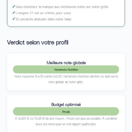
Vous cherchez la marque aux meilleures notes sur notre grille
L’origine IT est un critère pour vous
10 produits analysés dans notre base
Verdict selon votre profil
Meilleure note globale
Yamamoto Nutrition
Note moyenne 6,4/10 contre 6,0/10. Yamamoto Nutrition domine ce duel sur la
note globale de notre grille.
Budget optimisé
Prozis
À 40,85 € vs 51,48 € de prix moyen : Prozis est plus accessible. À combiner
avec les notes pour un vrai rapport qualité/prix.