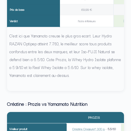
Prix de base
69,99 €
Verdict
Note inférieure
YA
C’est ici que Yamamoto creuse le plus gros ecart. Leur Hydro
RAZAN Optipep atteint 7.7/10, le meilleur score tous produits
confondus entre les deux marques, et leur Iso-FUJI Natural se
defend bien a 6.5/10. Cote Prozis, la Whey Hydro Isolate plafonne
a 5.9/10 et la Real Whey Isolate a 5.6/10. Sur la whey isolate,
Yamamoto est clairement au-dessus.
Créatine : Prozis vs Yamamoto Nutrition
PROZIS
Meilleur produit
Créatine Creapure® 300 g
–
5,5/10
Cr