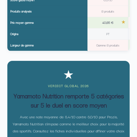
Produits analysés
8 produits
Prix moyen gamme
40,85 €
Origine
PT
Largeur de gamme
Gamme 8 produits
★
VERDICT GLOBAL 2026
Yamamoto Nutrition remporte 5 catégories
sur 5 le duel en score moyen
Avec une note moyenne de 6,4/10 contre 6,0/10 pour Prozis,
Yamamoto Nutrition s’impose comme le meilleur choix pour la majorité
des sportifs. Consultez les fiches individuelles pour affiner votre choix