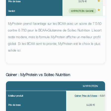
Prix de base
13,79 €
Verdict
MYPROTEIN GAGNE
MyProtein prend l’avantage sur les BCAA avec un score de 7.5/10
contre 6.7/10 pour le BCAA+Glutamine de Scitec Nutrition. L’ecart
reste modere, mais la formule MyProtein affiche un meilleur profil
global. Si les BCAA sont ta priorite, MyProtein est le choix le plus
solide ici.
Gainer : MyProtein vs Scitec Nutrition
MYPROTEIN
Meilleur produit
Gainer Prise de Masse
–
6,8/10
Prix de base
14,99 €