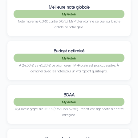
Meilleure note globale
MyProtein
Note moyenne 6,3/10 contre 6,0/10. MyProtein domine ce duel sur la note
globale de notre grille.
Budget optimisé
MyProtein
À 24,58 € vs 45,28 € de prix moyen : MyProtein est plus accessible. À
combiner avec les notes pour un vrai rapport qualité/prix.
BCAA
MyProtein
MyProtein gagne sur BCAA (7,5/10 vs 6,7/10). L’écart est significatif sur cette
catégorie.