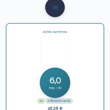
VS
SCITEC NUTRITION
6,0
moy. / 10
HU
8 PRODUITS NOTÉS
45,28 €