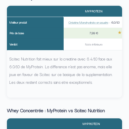
MYPROTEIN
Meilleur produit
Créatine Monohydrate en poudre
–
6,0/10
Prix de base
7,99 €
Verdict
Note inférieure
Scitec Nutrition fait mieux sur la creatine avec 6.4/10 face aux
6.0/10 de MyProtein. La difference n’est pas enorme, mais elle
joue en faveur de Scitec sur ce basique de la supplementation.
Les deux restent corrects sans etre exceptionnels.
Whey Concentrée : MyProtein vs Scitec Nutrition
MYPROTEIN