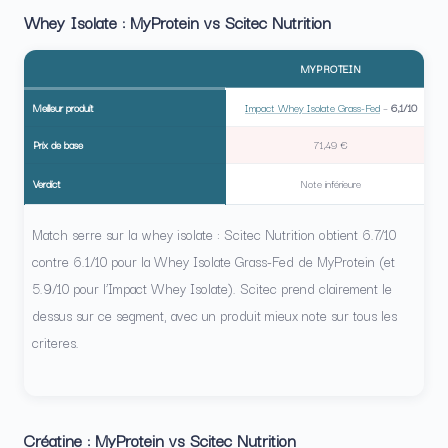
Whey Isolate : MyProtein vs Scitec Nutrition
MYPROTEIN
Meilleur produit
Impact Whey Isolate Grass-Fed
–
6,1/10
Prix de base
71,49 €
Verdict
Note inférieure
Match serre sur la whey isolate : Scitec Nutrition obtient 6.7/10
contre 6.1/10 pour la Whey Isolate Grass-Fed de MyProtein (et
5.9/10 pour l’Impact Whey Isolate). Scitec prend clairement le
dessus sur ce segment, avec un produit mieux note sur tous les
criteres.
Créatine : MyProtein vs Scitec Nutrition