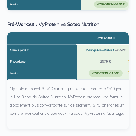
Verdict
MYPROTEIN GAGNE
Pré-Workout : MyProtein vs Scitec Nutrition
MYPROTEIN
Meilleur produit
Mélange Pre-Workout
–
6,5/10
Prix de base
25,79 €
Verdict
MYPROTEIN GAGNE
MyProtein obtient 6.5/10 sur son pre-workout contre 5.9/10 pour
le Hot Blood de Scitec Nutrition. MyProtein propose une formule
globalement plus convaincante sur ce segment. Si tu cherches un
bon pre-workout entre ces deux marques, MyProtein a l’avantage.