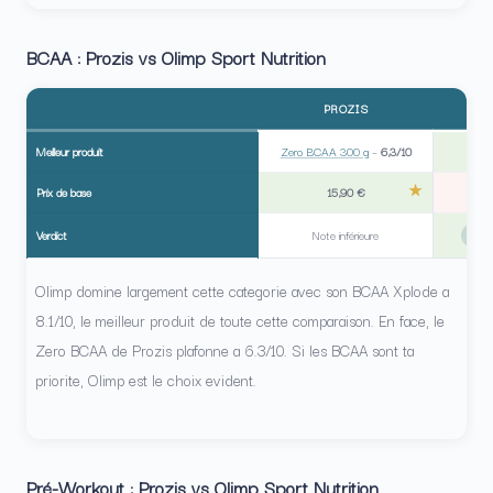
BCAA : Prozis vs Olimp Sport Nutrition
PROZIS
O
Meilleur produit
Zero BCAA 300 g
–
6,3/10
B
Prix de base
15,90 €
Verdict
Note inférieure
OLI
Olimp domine largement cette categorie avec son BCAA Xplode a
8.1/10, le meilleur produit de toute cette comparaison. En face, le
Zero BCAA de Prozis plafonne a 6.3/10. Si les BCAA sont ta
priorite, Olimp est le choix evident.
Pré-Workout : Prozis vs Olimp Sport Nutrition