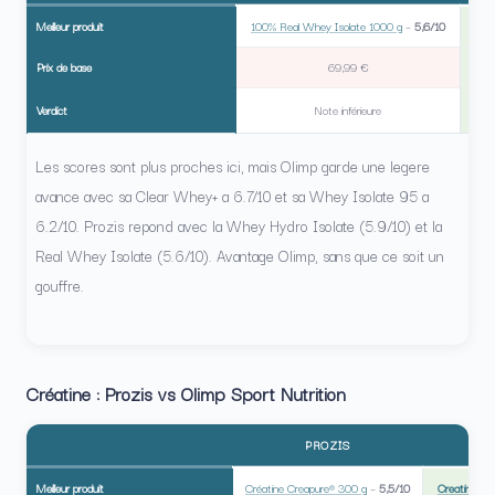
Meilleur produit
100% Real Whey Isolate 1000 g
–
5,6/10
Prix de base
69,99 €
Verdict
Note inférieure
O
Les scores sont plus proches ici, mais Olimp garde une legere
avance avec sa Clear Whey+ a 6.7/10 et sa Whey Isolate 95 a
6.2/10. Prozis repond avec la Whey Hydro Isolate (5.9/10) et la
Real Whey Isolate (5.6/10). Avantage Olimp, sans que ce soit un
gouffre.
Créatine : Prozis vs Olimp Sport Nutrition
PROZIS
O
Meilleur produit
Créatine Creapure® 300 g
–
5,5/10
Creatine Mo