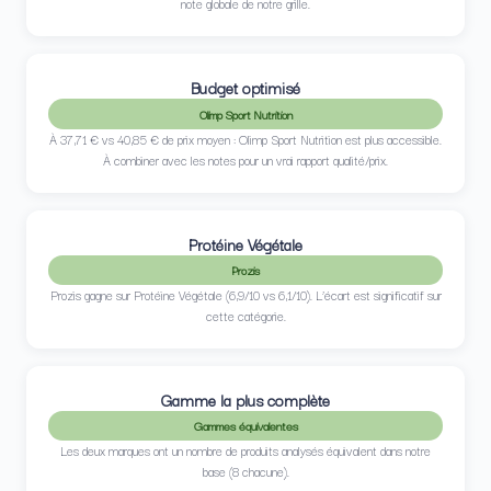
note globale de notre grille.
Budget optimisé
Olimp Sport Nutrition
À 37,71 € vs 40,85 € de prix moyen : Olimp Sport Nutrition est plus accessible.
À combiner avec les notes pour un vrai rapport qualité/prix.
Protéine Végétale
Prozis
Prozis gagne sur Protéine Végétale (6,9/10 vs 6,1/10). L’écart est significatif sur
cette catégorie.
Gamme la plus complète
Gammes équivalentes
Les deux marques ont un nombre de produits analysés équivalent dans notre
base (8 chacune).