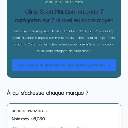
VERDICT GLOBAL 2026
Olimp Sport Nutrition remporte 7
catégories sur 7 le duel en score moyen
Avec une note moyenne de 6,3/10 contre 6,0/10 pour Prozis, Olimp
Sport Nutrition s’impose comme le meilleur choix pour la majorité des
sportifs. Consultez les fiches individuelles pour affiner votre choix
selon votre catégorie de supplément.
Voir toute la gamme Olimp Sport Nutrition →
À qui s’adresse chaque marque ?
CHOISIR PROZIS SI…
Note moy. : 6,0/10
Vous cherchez les produits de la gamme Prozis