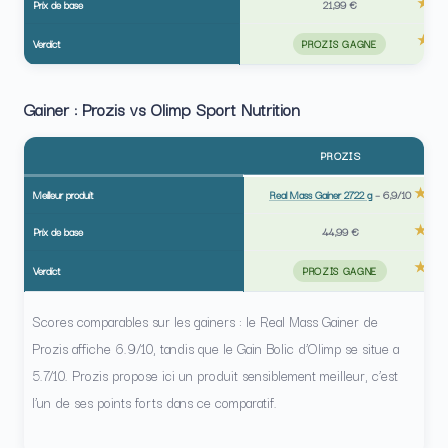
Prix de base
21,99 €
Verdict
PROZIS GAGNE
Gainer : Prozis vs Olimp Sport Nutrition
PROZIS
Meilleur produit
Real Mass Gainer 2722 g
–
6,9/10
Prix de base
44,99 €
Verdict
PROZIS GAGNE
Scores comparables sur les gainers : le Real Mass Gainer de
Prozis affiche 6.9/10, tandis que le Gain Bolic d’Olimp se situe a
5.7/10. Prozis propose ici un produit sensiblement meilleur, c’est
l’un de ses points forts dans ce comparatif.