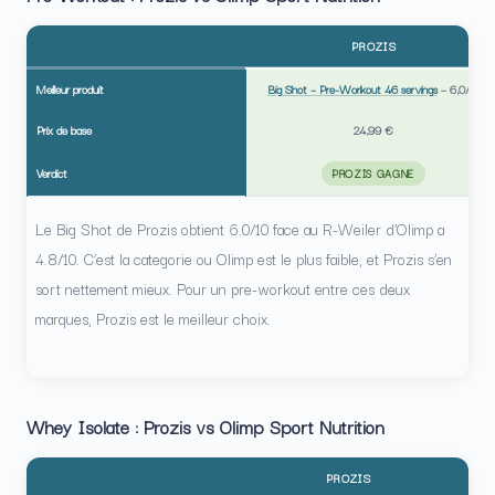
PROZIS
Meilleur produit
Big Shot – Pre-Workout 46 servings
–
6,0/10
Prix de base
24,99 €
Verdict
PROZIS GAGNE
Le Big Shot de Prozis obtient 6.0/10 face au R-Weiler d’Olimp a
4.8/10. C’est la categorie ou Olimp est le plus faible, et Prozis s’en
sort nettement mieux. Pour un pre-workout entre ces deux
marques, Prozis est le meilleur choix.
Whey Isolate : Prozis vs Olimp Sport Nutrition
PROZIS