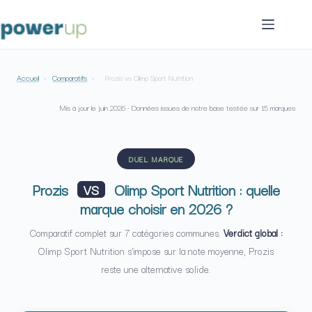
Passer
au
contenu
Accueil
›
Comparatifs
›
Prozis vs Olimp Sport Nutrition
Mis à jour le
juin 2026
· Données issues de notre base testée sur 15 marques
DUEL MARQUE
Prozis
Olimp Sport Nutrition : quelle
VS
marque choisir en 2026 ?
Comparatif complet sur 7 catégories communes.
Verdict global :
Olimp Sport Nutrition s’impose sur la note moyenne, Prozis
reste une alternative solide.