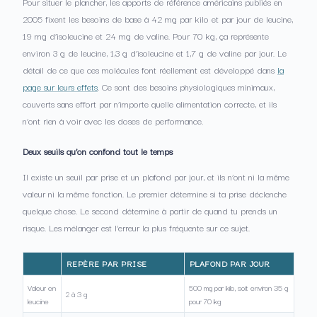
Pour situer le plancher, les apports de référence américains publiés en
2005 fixent les besoins de base à 42 mg par kilo et par jour de leucine,
19 mg d’isoleucine et 24 mg de valine. Pour 70 kg, ça représente
environ 3 g de leucine, 1,3 g d’isoleucine et 1,7 g de valine par jour. Le
détail de ce que ces molécules font réellement est développé dans
la
page sur leurs effets
. Ce sont des besoins physiologiques minimaux,
couverts sans effort par n’importe quelle alimentation correcte, et ils
n’ont rien à voir avec les doses de performance.
Deux seuils qu’on confond tout le temps
Il existe un seuil par prise et un plafond par jour, et ils n’ont ni la même
valeur ni la même fonction. Le premier détermine si ta prise déclenche
quelque chose. Le second détermine à partir de quand tu prends un
risque. Les mélanger est l’erreur la plus fréquente sur ce sujet.
REPÈRE PAR PRISE
PLAFOND PAR JOUR
Valeur en
500 mg par kilo, soit environ 35 g
2 à 3 g
leucine
pour 70 kg