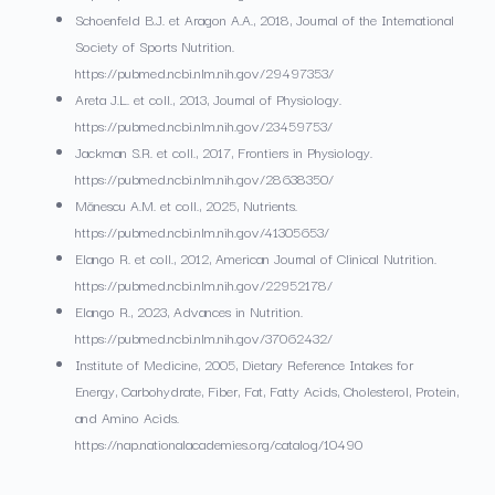
Schoenfeld B.J. et Aragon A.A., 2018, Journal of the International
Society of Sports Nutrition.
https://pubmed.ncbi.nlm.nih.gov/29497353/
Areta J.L. et coll., 2013, Journal of Physiology.
https://pubmed.ncbi.nlm.nih.gov/23459753/
Jackman S.R. et coll., 2017, Frontiers in Physiology.
https://pubmed.ncbi.nlm.nih.gov/28638350/
Mănescu A.M. et coll., 2025, Nutrients.
https://pubmed.ncbi.nlm.nih.gov/41305653/
Elango R. et coll., 2012, American Journal of Clinical Nutrition.
https://pubmed.ncbi.nlm.nih.gov/22952178/
Elango R., 2023, Advances in Nutrition.
https://pubmed.ncbi.nlm.nih.gov/37062432/
Institute of Medicine, 2005, Dietary Reference Intakes for
Energy, Carbohydrate, Fiber, Fat, Fatty Acids, Cholesterol, Protein,
and Amino Acids.
https://nap.nationalacademies.org/catalog/10490