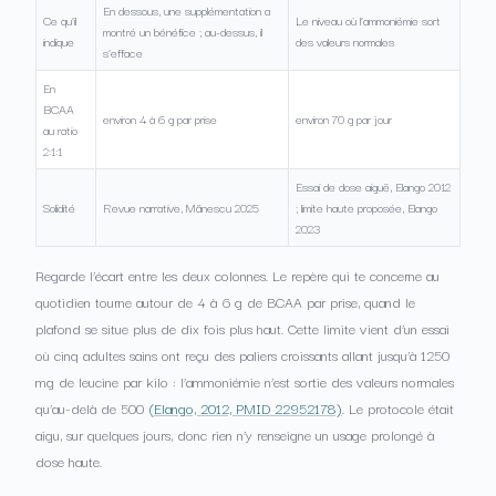
En dessous, une supplémentation a
Ce qu’il
Le niveau où l’ammoniémie sort
montré un bénéfice ; au-dessus, il
indique
des valeurs normales
s’efface
En
BCAA
environ 4 à 6 g par prise
environ 70 g par jour
au ratio
2:1:1
Essai de dose aiguë, Elango 2012
Solidité
Revue narrative, Mănescu 2025
; limite haute proposée, Elango
2023
Regarde l’écart entre les deux colonnes. Le repère qui te concerne au
quotidien tourne autour de 4 à 6 g de BCAA par prise, quand le
plafond se situe plus de dix fois plus haut. Cette limite vient d’un essai
où cinq adultes sains ont reçu des paliers croissants allant jusqu’à 1250
mg de leucine par kilo : l’ammoniémie n’est sortie des valeurs normales
qu’au-delà de 500
(Elango, 2012, PMID 22952178)
. Le protocole était
aigu, sur quelques jours, donc rien n’y renseigne un usage prolongé à
dose haute.