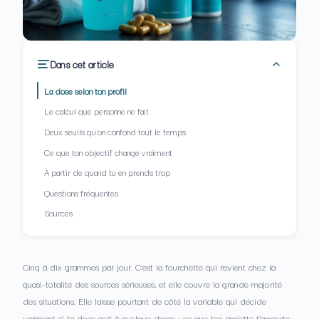
Dans cet article
La dose selon ton profil
Le calcul que personne ne fait
Deux seuils qu'on confond tout le temps
Ce que ton objectif change vraiment
À partir de quand tu en prends trop
Questions fréquentes
Sources
Cinq à dix grammes par jour. C’est la fourchette qui revient chez la
quasi-totalité des sources sérieuses, et elle couvre la grande majorité
des situations. Elle laisse pourtant de côté la variable qui décide
vraiment si ta dose sert à quelque chose : ce que ton assiette t’apporte