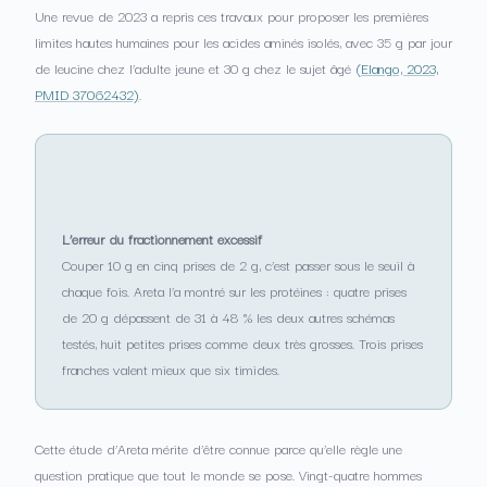
Une revue de 2023 a repris ces travaux pour proposer les premières
limites hautes humaines pour les acides aminés isolés, avec 35 g par jour
de leucine chez l’adulte jeune et 30 g chez le sujet âgé
(Elango, 2023,
PMID 37062432)
.
L’erreur du fractionnement excessif
Couper 10 g en cinq prises de 2 g, c’est passer sous le seuil à
chaque fois. Areta l’a montré sur les protéines : quatre prises
de 20 g dépassent de 31 à 48 % les deux autres schémas
testés, huit petites prises comme deux très grosses. Trois prises
franches valent mieux que six timides.
Cette étude d’Areta mérite d’être connue parce qu’elle règle une
question pratique que tout le monde se pose. Vingt-quatre hommes