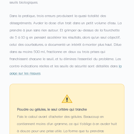
seuils biologiques.
Dans la pratique, trois erreurs produisent la quasi-totalité des
désagréments. Avaler la dose d’un trait dans un petit volume d’eau. La
prendre à jeun sans rien autour. Et grimper au-dessus de la fourchette
de 5 à 10 g en pensant accélérer les résultats, alors qu’un seul objectif,
celui des courbatures, a documenté un intérêt à monter plus haut. Dilue
dans au moins 500 ml, fractionne en deux ou trois prises qui
franchissent chacune le seuil, et tu élimines l’essentiel du problème. Les
contre-indications réelles et les seuils de sécurité sont détaillés dans
la
page sur les risques
.
Poudre ou gélules, le seul critère qui tranche
Fais le calcul avant d’acheter des gélules. Beaucoup en
contiennent moins d’un gramme, ce qui t’oblige à en avaler huit
à douze pour une prise utile. La forme que tu prendras