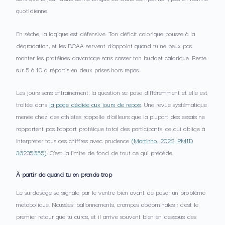
quotidienne.
En sèche, la logique est défensive. Ton déficit calorique pousse à la
dégradation, et les BCAA servent d’appoint quand tu ne peux pas
monter les protéines davantage sans casser ton budget calorique. Reste
sur 5 à 10 g répartis en deux prises hors repas.
Les jours sans entraînement, la question se pose différemment et elle est
traitée dans
la page dédiée aux jours de repos
. Une revue systématique
menée chez des athlètes rappelle d’ailleurs que la plupart des essais ne
rapportent pas l’apport protéique total des participants, ce qui oblige à
interpréter tous ces chiffres avec prudence
(Martinho, 2022, PMID
36235655)
. C’est la limite de fond de tout ce qui précède.
À partir de quand tu en prends trop
Le surdosage se signale par le ventre bien avant de poser un problème
métabolique. Nausées, ballonnements, crampes abdominales : c’est le
premier retour que tu auras, et il arrive souvent bien en dessous des