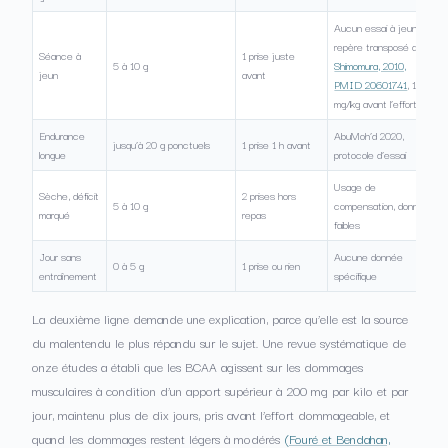
Aucun essai à jeun ;
repère transposé de
Séance à
1 prise juste
5 à 10 g
Shimomura, 2010,
jeun
avant
PMID 20601741
, 100
mg/kg avant l’effort
Endurance
AbuMoh’d 2020,
jusqu’à 20 g ponctuels
1 prise 1 h avant
longue
protocole d’essai
Usage de
Sèche, déficit
2 prises hors
5 à 10 g
compensation, données
marqué
repas
faibles
Jour sans
Aucune donnée
0 à 5 g
1 prise ou rien
entraînement
spécifique
La deuxième ligne demande une explication, parce qu’elle est la source
du malentendu le plus répandu sur le sujet. Une revue systématique de
onze études a établi que les BCAA agissent sur les dommages
musculaires à condition d’un apport supérieur à 200 mg par kilo et par
jour, maintenu plus de dix jours, pris avant l’effort dommageable, et
quand les dommages restent légers à modérés
(Fouré et Bendahan,