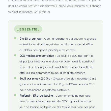
déjà. Le calcul tient en trois chiffres, il prend deux minutes, et il change
souvent la réponse. On le fait ici.
L'ESSENTIEL
5 à 10 g par jour
: C'est la fourchette qui couvre la grande
majorité des situations, et rien ne démontre de bénéfice
au-delà si ton apport protéique est correct.
200 mg/kg, une condition
: Le seuil de 200 mg par kilo
et par jour n'est pas une dose de base : c'est la condition,
tenue plus de dix jours et avant l'effort, dans laquelle un
effet sur les dommages musculaires a été observé.
Seuil par prise : 2 à 3 g
: Chaque prise doit apporter 2 à 3
g de leucine, soit environ 4 à 6 g de BCAA au ratio 2:1:1,
pour déclencher la synthèse protéique.
Plafond : 35 g de leucine
: L'ammoniémie ne sort des
valeurs normales qu'au-delà de 500 mg par kilo et par
jour de leucine, soit plus de dix fois le seuil visé par prise.