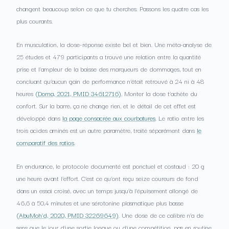
changent beaucoup selon ce que tu cherches. Passons les quatre cas les
plus courants.
En musculation, la dose-réponse existe bel et bien. Une méta-analyse de
25 études et 479 participants a trouvé une relation entre la quantité
prise et l’ampleur de la baisse des marqueurs de dommages, tout en
concluant qu’aucun gain de performance n’était retrouvé à 24 ni à 48
heures
(Doma, 2021, PMID 34612716)
. Monter la dose t’achète du
confort. Sur la barre, ça ne change rien, et le détail de cet effet est
développé dans
la page consacrée aux courbatures
. Le ratio entre les
trois acides aminés est un autre paramètre, traité séparément dans
le
comparatif des ratios
.
En endurance, le protocole documenté est ponctuel et costaud : 20 g
une heure avant l’effort. C’est ce qu’ont reçu seize coureurs de fond
dans un essai croisé, avec un temps jusqu’à l’épuisement allongé de
46,6 à 50,4 minutes et une sérotonine plasmatique plus basse
(AbuMoh’d, 2020, PMID 32269649)
. Une dose de ce calibre n’a de
sens que le jour d’une sortie longue ou d’une compétition, pas en routine