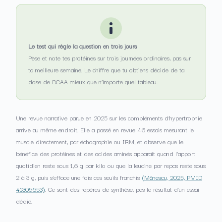
Le test qui règle la question en trois jours
Pèse et note tes protéines sur trois journées ordinaires, pas sur
ta meilleure semaine. Le chiffre que tu obtiens décide de ta
dose de BCAA mieux que n’importe quel tableau.
Une revue narrative parue en 2025 sur les compléments d’hypertrophie
arrive au même endroit. Elle a passé en revue 46 essais mesurant le
muscle directement, par échographie ou IRM, et observe que le
bénéfice des protéines et des acides aminés apparaît quand l’apport
quotidien reste sous 1,6 g par kilo ou que la leucine par repas reste sous
2 à 3 g, puis s’efface une fois ces seuils franchis
(Mănescu, 2025, PMID
41305653)
. Ce sont des repères de synthèse, pas le résultat d’un essai
dédié.