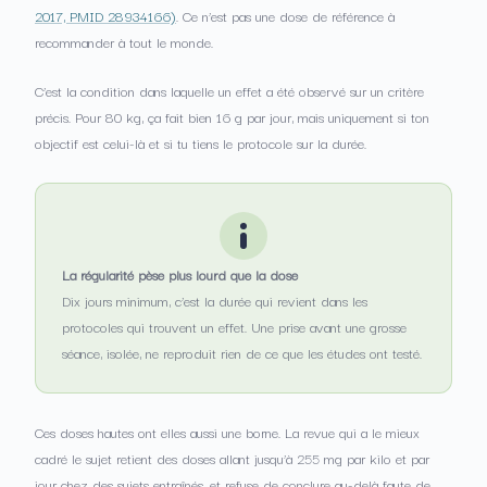
2017, PMID 28934166)
. Ce n’est pas une dose de référence à
recommander à tout le monde.
C’est la condition dans laquelle un effet a été observé sur un critère
précis. Pour 80 kg, ça fait bien 16 g par jour, mais uniquement si ton
objectif est celui-là et si tu tiens le protocole sur la durée.
La régularité pèse plus lourd que la dose
Dix jours minimum, c’est la durée qui revient dans les
protocoles qui trouvent un effet. Une prise avant une grosse
séance, isolée, ne reproduit rien de ce que les études ont testé.
Ces doses hautes ont elles aussi une borne. La revue qui a le mieux
cadré le sujet retient des doses allant jusqu’à 255 mg par kilo et par
jour chez des sujets entraînés, et refuse de conclure au-delà faute de