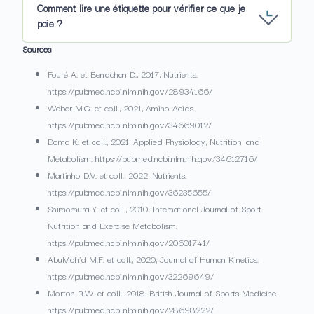
Comment lire une étiquette pour vérifier ce que je
paie ?
Sources
Fouré A. et Bendahan D., 2017, Nutrients.
https://pubmed.ncbi.nlm.nih.gov/28934166/
Weber M.G. et coll., 2021, Amino Acids.
https://pubmed.ncbi.nlm.nih.gov/34669012/
Doma K. et coll., 2021, Applied Physiology, Nutrition, and
Metabolism. https://pubmed.ncbi.nlm.nih.gov/34612716/
Martinho D.V. et coll., 2022, Nutrients.
https://pubmed.ncbi.nlm.nih.gov/36235655/
Shimomura Y. et coll., 2010, International Journal of Sport
Nutrition and Exercise Metabolism.
https://pubmed.ncbi.nlm.nih.gov/20601741/
AbuMoh’d M.F. et coll., 2020, Journal of Human Kinetics.
https://pubmed.ncbi.nlm.nih.gov/32269649/
Morton R.W. et coll., 2018, British Journal of Sports Medicine.
https://pubmed.ncbi.nlm.nih.gov/28698222/