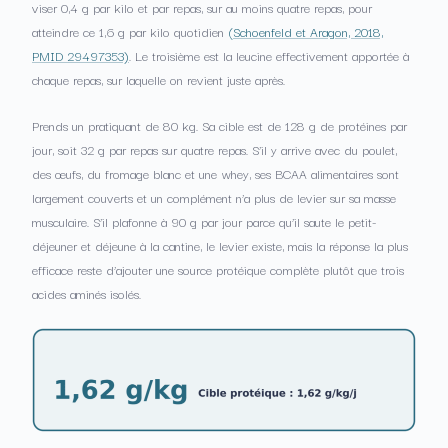
viser 0,4 g par kilo et par repas, sur au moins quatre repas, pour
atteindre ce 1,6 g par kilo quotidien
(Schoenfeld et Aragon, 2018,
PMID 29497353)
. Le troisième est la leucine effectivement apportée à
chaque repas, sur laquelle on revient juste après.
Prends un pratiquant de 80 kg. Sa cible est de 128 g de protéines par
jour, soit 32 g par repas sur quatre repas. S’il y arrive avec du poulet,
des œufs, du fromage blanc et une whey, ses BCAA alimentaires sont
largement couverts et un complément n’a plus de levier sur sa masse
musculaire. S’il plafonne à 90 g par jour parce qu’il saute le petit-
déjeuner et déjeune à la cantine, le levier existe, mais la réponse la plus
efficace reste d’ajouter une source protéique complète plutôt que trois
acides aminés isolés.