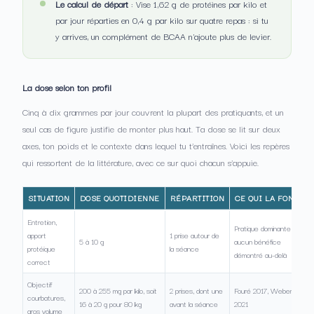
Le calcul de départ
: Vise 1,62 g de protéines par kilo et
par jour réparties en 0,4 g par kilo sur quatre repas : si tu
y arrives, un complément de BCAA n'ajoute plus de levier.
La dose selon ton profil
Cinq à dix grammes par jour couvrent la plupart des pratiquants, et un
seul cas de figure justifie de monter plus haut. Ta dose se lit sur deux
axes, ton poids et le contexte dans lequel tu t’entraînes. Voici les repères
qui ressortent de la littérature, avec ce sur quoi chacun s’appuie.
SITUATION
DOSE QUOTIDIENNE
RÉPARTITION
CE QUI LA FONDE
Entretien,
Pratique dominante,
apport
1 prise autour de
5 à 10 g
aucun bénéfice
protéique
la séance
démontré au-delà
correct
Objectif
200 à 255 mg par kilo, soit
2 prises, dont une
Fouré 2017, Weber
courbatures,
16 à 20 g pour 80 kg
avant la séance
2021
gros volume