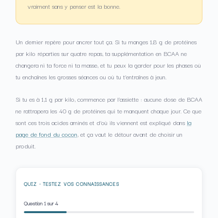
vraiment sans y penser est la bonne.
Un dernier repère pour ancrer tout ça. Si tu manges 1,8 g de protéines
par kilo réparties sur quatre repas, ta supplémentation en BCAA ne
changera ni ta force ni ta masse, et tu peux la garder pour les phases où
tu enchaînes les grosses séances ou où tu t’entraînes à jeun.
Si tu es à 1,1 g par kilo, commence par l’assiette : aucune dose de BCAA
ne rattrapera les 40 g de protéines qui te manquent chaque jour. Ce que
sont ces trois acides aminés et d’où ils viennent est expliqué dans
la
page de fond du cocon
, et ça vaut le détour avant de choisir un
produit.
QUIZ · TESTEZ VOS CONNAISSANCES
Question
1
sur 4