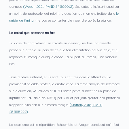
données
(Weber, 2021, PMID 34669012)
. Ses auteurs insistent aussi sur
un point de protocole, qui rejoint la question du moment traitée dans
le
guide du timing
: ne pas se contenter d’en prendre après la séance.
Le calcul que personne ne fait
Ta dose de complément se calcule en dernier, une fois ton assiette
posée sur la table. Tu pars de ce que ton alimentation couvre déjà, et tu
regardes s’il manque quelque chose. La plupart du temps, il ne manque
rien.
Trois repères suffisent, et ils sont tous chiffrés dans la littérature. Le
premier est ta cible protéique quotidienne. La méta-analyse de référence
sur la question, 49 études et 1863 participants, a identifié un point de
rupture net : au-delà de 1,62 g par kilo et par jour, ajouter des protéines
n’apporte plus rien sur la masse maigre
(Morton, 2018, PMID
28698222)
.
Le deuxième est la répartition. Schoenfeld et Aragon concluent qu’il faut