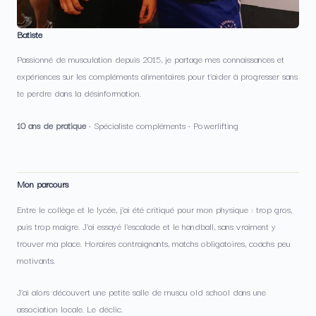
Batiste
Passionné de musculation depuis 2015, je partage mes connaissances et
expériences sur les compléments alimentaires pour t’aider à progresser sans
te perdre dans la désinformation.
10 ans de pratique
· Spécialiste compléments · Powerlifting
Mon parcours
Entre le collège et le lycée, j’ai été critiqué pour mon physique : trop gros,
puis trop maigre. J’ai essayé l’escalade et le handball, sans vraiment y
trouver ma place. Horaires contraignants, matchs obligatoires, coachs peu
motivants.
J’ai alors découvert une petite salle de muscu old school dans une
association locale. Le déclic.