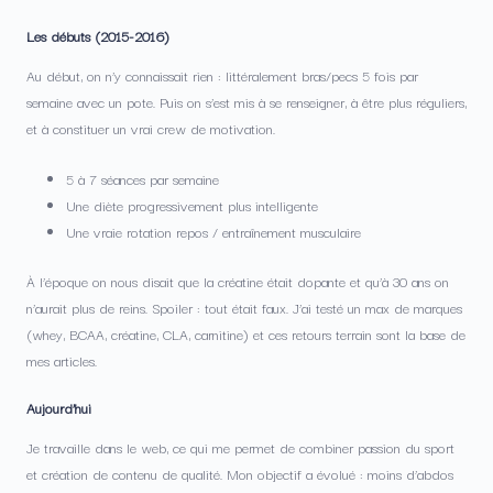
Les débuts (2015-2016)
Au début, on n’y connaissait rien : littéralement bras/pecs 5 fois par
semaine avec un pote. Puis on s’est mis à se renseigner, à être plus réguliers,
et à constituer un vrai crew de motivation.
5 à 7 séances par semaine
Une diète progressivement plus intelligente
Une vraie rotation repos / entraînement musculaire
À l’époque on nous disait que la créatine était dopante et qu’à 30 ans on
n’aurait plus de reins. Spoiler : tout était faux. J’ai testé un max de marques
(whey, BCAA, créatine, CLA, carnitine) et ces retours terrain sont la base de
mes articles.
Aujourd’hui
Je travaille dans le web, ce qui me permet de combiner passion du sport
et création de contenu de qualité. Mon objectif a évolué : moins d’abdos