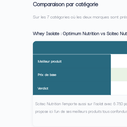
Comparaison par catégorie
Sur les 7 catégories où les deux marques sont prés
Whey Isolate : Optimum Nutrition vs Scitec Nutr
Meilleur produit
Prix de base
Verdict
Scitec Nutrition l’emporte aussi sur l’isolat avec 6.7/10 
propose ici l’un de ses meilleurs produits tous confondus