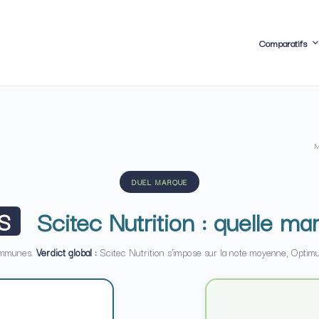
Comparatifs
M
DUEL MARQUE
Scitec Nutrition : quelle m
S
communes.
Verdict global :
Scitec Nutrition s’impose sur la note moyenne, Optimum