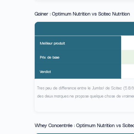
Gainer : Optimum Nutrition vs Scitec Nutrition
Meilleur produit
Prix de base
Verdict
Tres peu de difference entre le Jumbo! de Scitec (5.8/1
des deux marques ne propose quelque chose de vraimen
Whey Concentrée : Optimum Nutrition vs Scitec