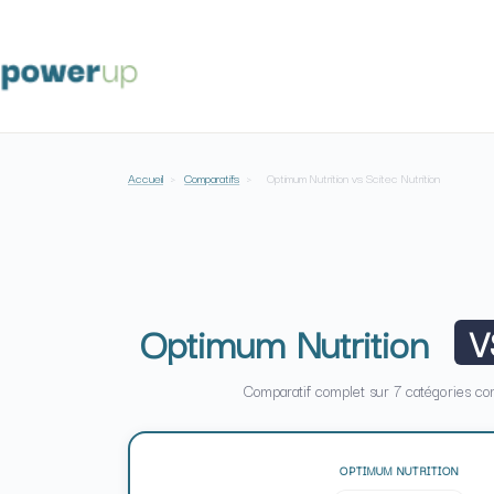
Passer
au
contenu
Accueil
›
Comparatifs
›
Optimum Nutrition vs Scitec Nutrition
Optimum Nutrition
V
Comparatif complet sur 7 catégories 
OPTIMUM NUTRITION