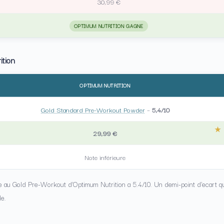
30,99 €
OPTIMUM NUTRITION GAGNE
ition
OPTIMUM NUTRITION
Gold Standard Pre-Workout Powder
–
5,4/10
29,99 €
Note inférieure
 au Gold Pre-Workout d’Optimum Nutrition a 5.4/10. Un demi-point d’ecart qui 
e.