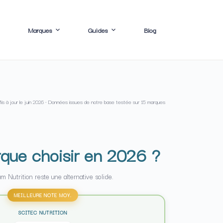
Marques
Guides
Blog
is à jour le
juin 2026
· Données issues de notre base testée sur 15 marques
arque choisir en 2026 ?
 Nutrition reste une alternative solide.
MEILLEURE NOTE MOY.
SCITEC NUTRITION