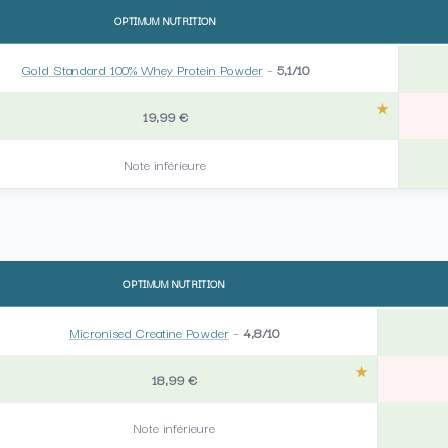
OPTIMUM NUTRITION
Gold Standard 100% Whey Protein Powder
–
5,1/10
19,99 €
Note inférieure
OPTIMUM NUTRITION
Micronised Creatine Powder
–
4,8/10
18,99 €
Note inférieure