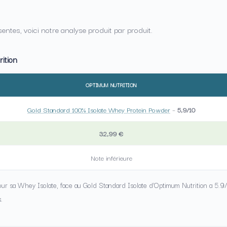
entes, voici notre analyse produit par produit.
ition
OPTIMUM NUTRITION
Gold Standard 100% Isolate Whey Protein Powder
–
5,9/10
32,99 €
Note inférieure
pour sa Whey Isolate, face au Gold Standard Isolate d’Optimum Nutrition a 5.9/10
.