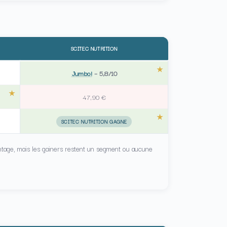
SCITEC NUTRITION
Jumbo!
–
5,8/10
47,90 €
SCITEC NUTRITION GAGNE
ntage, mais les gainers restent un segment ou aucune