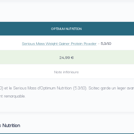
OPTIMUM NUTRITION
Serious Mass Weight Gainer Protein Powder
–
5,3/10
24,99 €
Note inférieure
0) et le Serious Mass d’Optimum Nutrition (5.3/10). Scitec garde un leger ava
t remarquable.
 Nutrition