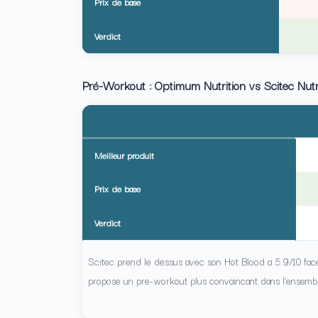
Prix de base
Verdict
Pré-Workout : Optimum Nutrition vs Scitec Nutr
Meilleur produit
Prix de base
Verdict
Scitec prend le dessus avec son Hot Blood a 5.9/10 face
propose un pre-workout plus convaincant dans l’ensembl