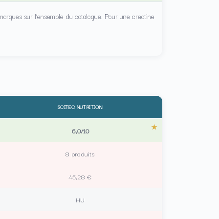
 marques sur l’ensemble du catalogue. Pour une creatine
SCITEC NUTRITION
6,0/10
8 produits
45,28 €
HU