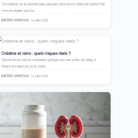
Ta créatine, tu la prends pour pousser plus lourd. Mais une partie file
vers un organe qui n’a…
BATISTE MONTOUX
14 juillet 2026
Créatine et reins : quels risques réels ?
Ton médecin voit ta créatinine grimper sur une prise de sang, il
fronce les sourcils, et te voilà…
BATISTE MONTOUX
14 juillet 2026