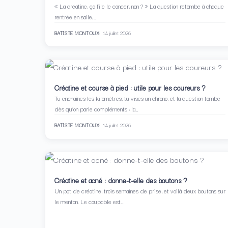
« La créatine, ça file le cancer, non ? » La question retombe à chaque
rentrée en salle,…
BATISTE MONTOUX
14 juillet 2026
Créatine et course à pied : utile pour les coureurs ?
Tu enchaînes les kilomètres, tu vises un chrono, et la question tombe
dès qu’on parle compléments : la…
BATISTE MONTOUX
14 juillet 2026
Créatine et acné : donne-t-elle des boutons ?
Un pot de créatine, trois semaines de prise, et voilà deux boutons sur
le menton. Le coupable est…