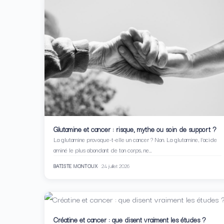
Glutamine et cancer : risque, mythe ou soin de support ?
La glutamine provoque-t-elle un cancer ? Non. La glutamine, l’acide
aminé le plus abondant de ton corps, ne…
BATISTE MONTOUX
24 juillet 2026
Créatine et cancer : que disent vraiment les études ?