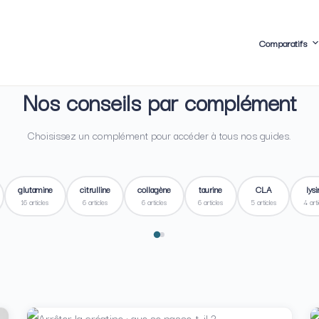
Comparatifs
Nos conseils par complément
Choisissez un complément pour accéder à tous nos guides.
glutamine
citrulline
collagène
taurine
CLA
lys
16 articles
6 articles
6 articles
6 articles
5 articles
4 arti