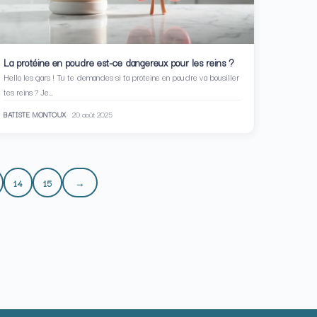
La protéine en poudre est-ce dangereux pour les reins ?
Hello les gars ! Tu te demandes si ta proteine en poudre va bousiller
tes reins ? Je…
BATISTE MONTOUX
20 août 2025
14
15
→