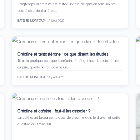
Longtemps, la créatine est restée un truc de gars en salle, un pot
posé à côté des haltères.…
BATISTE MONTOUX
14 juillet 2026
Créatine et testostérone : ce que disent les études
Tu as lu quelque part que la créatine ferait grimper la testostérone,
ou pire, qu’elle agirait comme un…
BATISTE MONTOUX
14 juillet 2026
Créatine et caféine : faut-il les associer ?
Un café avant la séance, ta dose de créatine dans le shaker, et cette
question qui traîne sur…