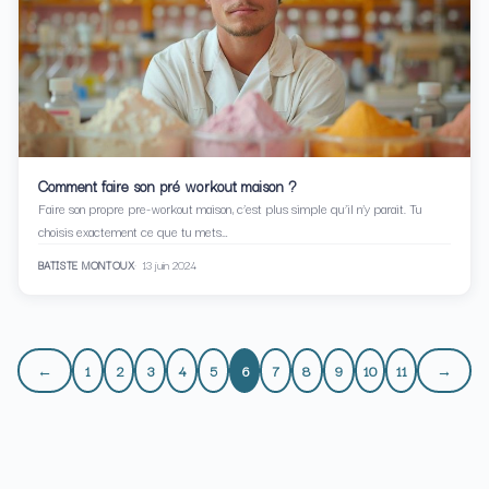
Comment faire son pré workout maison ?
Faire son propre pre-workout maison, c’est plus simple qu’il n’y parait. Tu
choisis exactement ce que tu mets…
BATISTE MONTOUX
13 juin 2024
←
1
2
3
4
5
6
7
8
9
10
11
→