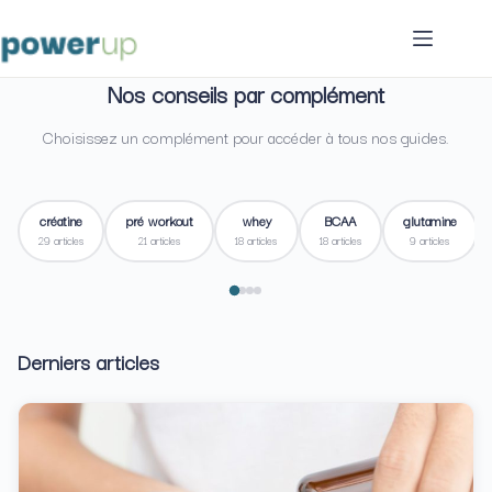
Passer
au
contenu
Nos conseils par complément
Choisissez un complément pour accéder à tous nos guides.
créatine
pré workout
whey
BCAA
glutamine
29 articles
21 articles
18 articles
18 articles
9 articles
Derniers articles